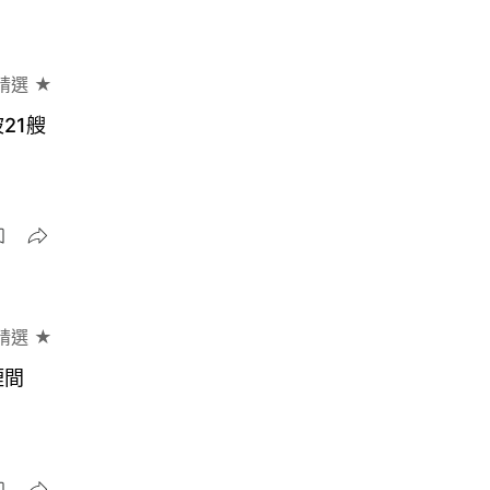
精選 ★
21艘
精選 ★
煙間