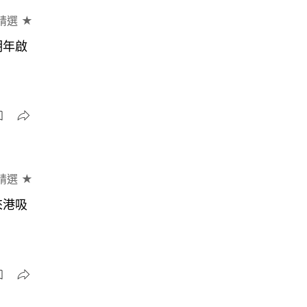
精選 ★
明年啟
精選 ★
來港吸