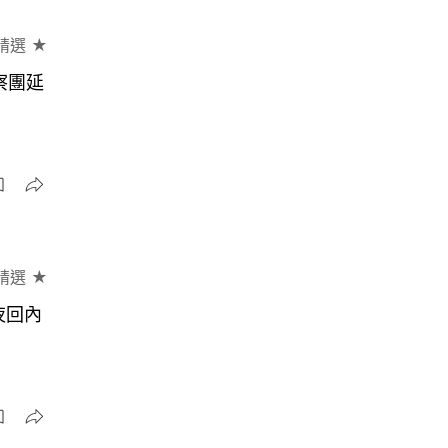
精選 ★
察團延
精選 ★
夜回內