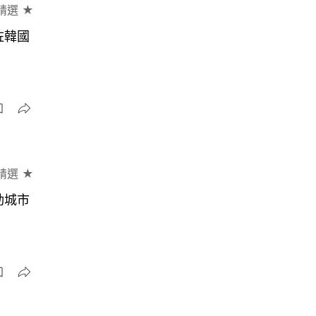
精選 ★
咗韓國
精選 ★
動城市