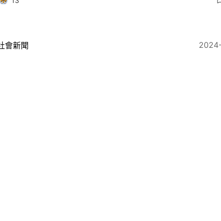
13
2024
社會新聞
通道｜6.30料通車 旅行社88元即日團吸客 車程縮短
55
2024
社會新聞
大自由行｜旅遊業籲加強深圳機場合作 餐飲業冀推大灣