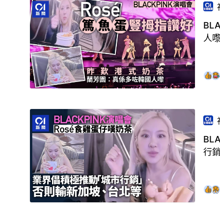
BL
人
BL
行