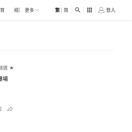
育
經濟
更多
01深圳
繁
觀點
|
简
健康
好食玩飛
登入
女
精選 ★
爆場