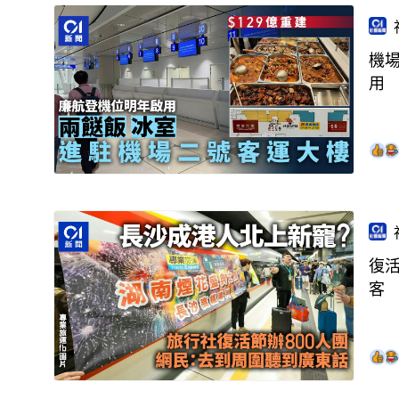
機
用
復
客