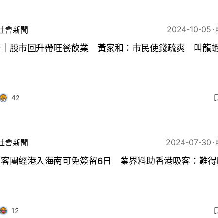
2024-10-05
社會新聞
慶｜股市回升帶旺餐飲業 黃家和：市民使錢疏爽 叫龍
42
2024-07-30
社會新聞
國客團經港入海南可免簽留6日 業界料助香港吸客：難得
12