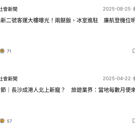
2025-08-25
社會新聞
場新二號客運大樓曝光！兩餸飯、冰室進駐 廉航登機位
71
2025-04-22
社會新聞
活節｜長沙成港人北上新寵？ 旅遊業界：當地每數月便
57