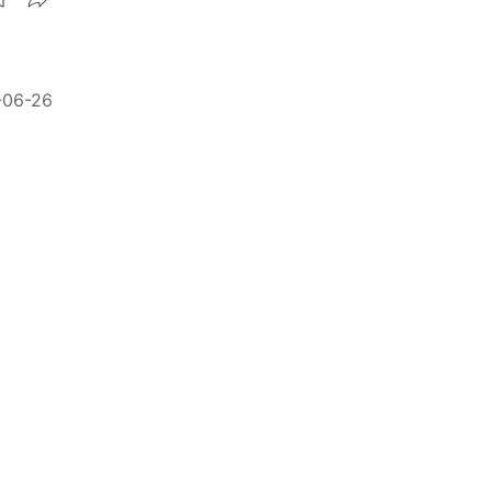
-06-26
可加景
-05-11
區身份