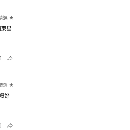
精選 ★
蝦東星
精選 ★
嘅好