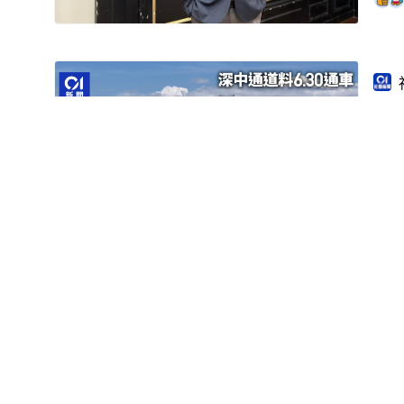
深中
點
擴
證