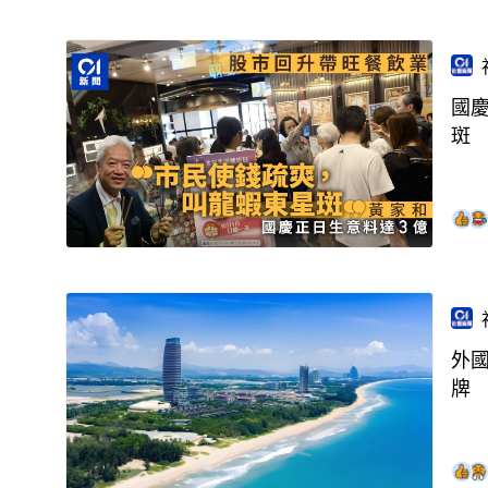
國
斑
外
牌