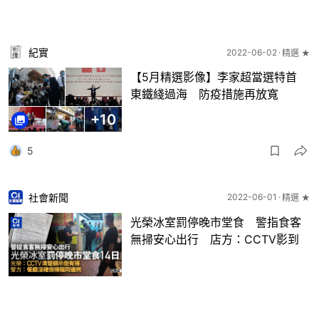
紀實
2022-06-02
精選 ★
【5月精選影像】李家超當選特首
東鐵綫過海 防疫措施再放寬
+
10
5
社會新聞
2022-06-01
精選 ★
光榮冰室罰停晚市堂食 警指食客
無掃安心出行 店方：CCTV影到
485