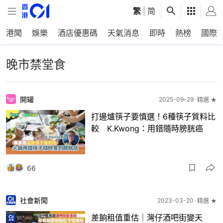
繁
|
简
港聞
娛樂
酒店優惠碼
天氣消息
即時
熱榜
國際
晚市禁堂食
開罐
2025-09-29
精選 ★
打邊爐筷子要慎選！6種筷子質料比
較 K.Kwong：用錯隨時膀胱癌
66
社會新聞
2023-03-20
精選 ★
差餉租值重估｜灣仔酒吧街變天