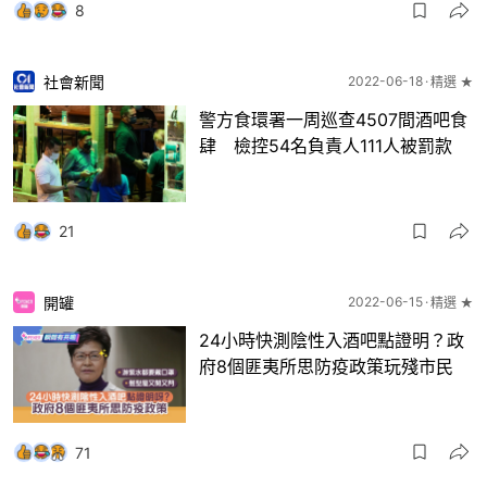
8
社會新聞
2022-06-18
精選 ★
警方食環署一周巡查4507間酒吧食
肆 檢控54名負責人111人被罰款
21
開罐
2022-06-15
精選 ★
24小時快測陰性入酒吧點證明？政
府8個匪夷所思防疫政策玩殘市民
71