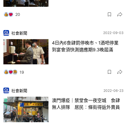
20
社會新聞
2022-09-03
4日內6食肆罰停晚市、1酒吧停業
到宴會須快測適應期9.3晚屆滿
19
社會新聞
2022-06-23
澳門爆疫｜禁堂食一夜空城 食肆
無人排隊 居民︰條街得返外賣員