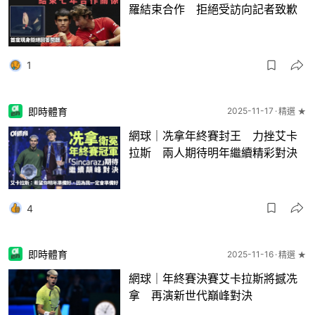
羅結束合作 拒絕受訪向記者致歉
1
即時體育
2025-11-17
精選 ★
網球｜冼拿年終賽封王 力挫艾卡
拉斯 兩人期待明年繼續精彩對決
4
即時體育
2025-11-16
精選 ★
網球｜年終賽決賽艾卡拉斯將撼冼
拿 再演新世代巔峰對決