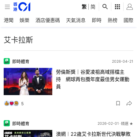
繁
|
简
港聞
娛樂
酒店優惠碼
天氣消息
即時
熱榜
國際
艾卡拉斯
即時體育
2026-04-21
勞倫斯獎｜谷愛凌祖高域搭檔主
持 網球再包攬年度最佳男女運動
員
5
即時體育
2026-02-01
精選 ★
澳網︱22歲艾卡拉斯世代決戰擊敗