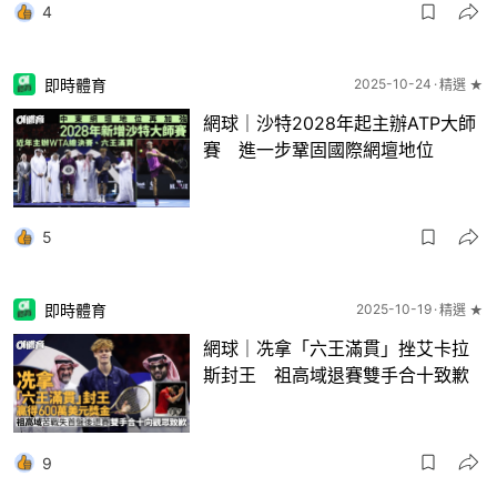
4
即時體育
2025-10-24
精選 ★
網球｜沙特2028年起主辦ATP大師
賽 進一步鞏固國際網壇地位
5
即時體育
2025-10-19
精選 ★
網球｜冼拿「六王滿貫」挫艾卡拉
斯封王 祖高域退賽雙手合十致歉
9