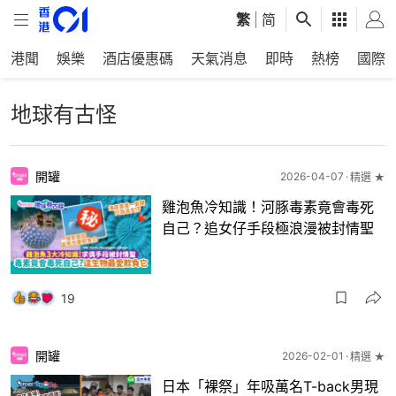
繁
|
简
港聞
娛樂
酒店優惠碼
天氣消息
即時
熱榜
國際
地球有古怪
開罐
2026-04-07
精選 ★
雞泡魚冷知識！河豚毒素竟會毒死
自己？追女仔手段極浪漫被封情聖
19
開罐
2026-02-01
精選 ★
日本「裸祭」年吸萬名T-back男現