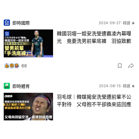
即時國際
2024-09-27
精選 ★
韓國羽壇一姐安洗瑩遭霸凌內幕曝
光 竟要洗男前輩底褲 羽協致歉
66
即時體育
2024-08-15
精選 ★
羽毛球｜韓媒揭安洗瑩遭前輩不公
平對待 父母抱不平卻換來這回應
40