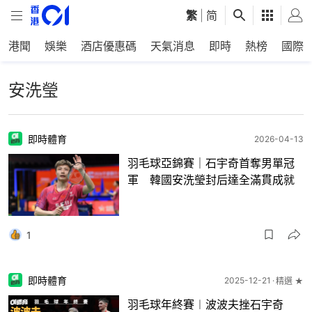
繁
|
简
港聞
娛樂
酒店優惠碼
天氣消息
即時
熱榜
國際
安洗瑩
即時體育
2026-04-13
羽毛球亞錦賽｜石宇奇首奪男單冠
軍 韓國安洗瑩封后達全滿貫成就
1
即時體育
2025-12-21
精選 ★
羽毛球年終賽︱波波夫挫石宇奇