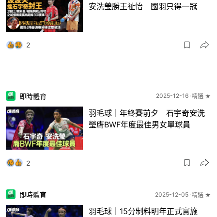
安洗瑩勝王祉怡 國羽只得一冠
2
即時體育
2025-12-16
精選 ★
羽毛球｜年終賽前夕 石宇奇安洗
瑩膺BWF年度最佳男女單球員
2
即時體育
2025-12-05
精選 ★
羽毛球｜15分制料明年正式實施