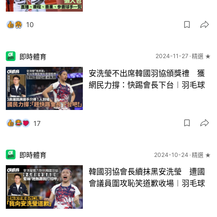
10
即時體育
2024-11-27
精選 ★
安洗瑩不出席韓國羽協頒獎禮 獲
網民力撐：快踢會長下台︱羽毛球
17
即時體育
2024-10-24
精選 ★
韓國羽協會長續抹黑安洗瑩 遭國
會議員圍攻恥笑道歉收場︱羽毛球