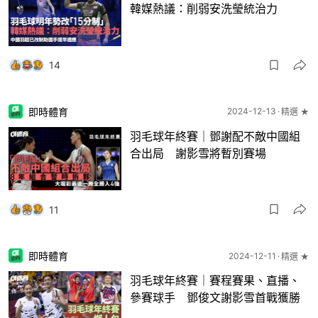
韓媒熱議：削弱安洗瑩統治力
14
即時體育
2024-12-13
精選 ★
羽毛球年終賽｜鄧謝配不敵中國組
合出局 謝影雪將暫別賽場
11
即時體育
2024-12-11
精選 ★
羽毛球年終賽｜賽程賽果、直播、
參賽球手 鄧俊文謝影雪首戰獲勝