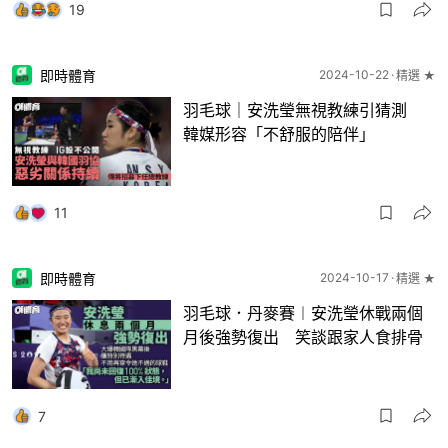
19
即時體育
2024-10-22
精選 ★
羽毛球｜安洗瑩無視教練引猜測
韓媒形容「不舒服的陪伴」
11
即時體育
2024-10-17
精選 ★
羽毛球．丹麥賽︱安洗瑩休戰兩個
月後強勢復出 笑談跟家人食排骨
7