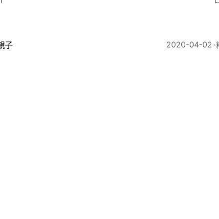
1
2020-04-02
親子
清胎毒食療】婦科中醫推介懷孕32周平和食療 減低胎兒
13
App
常見問題
聯絡我們
私隱聲明
條款及細則