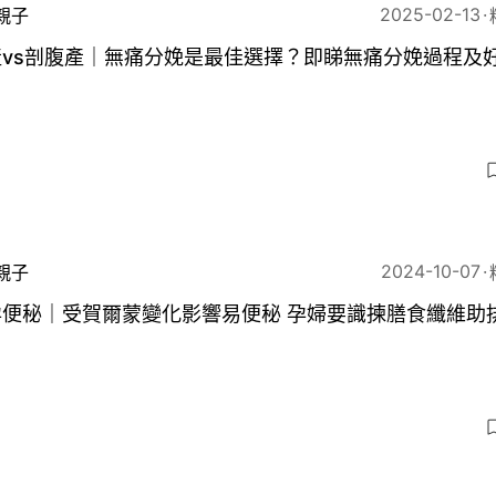
2025-02-13
親子
產vs剖腹產｜無痛分娩是最佳選擇？即睇無痛分娩過程及
2024-10-07
親子
孕便秘｜受賀爾蒙變化影響易便秘 孕婦要識揀膳食纖維助