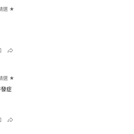
精選 ★
精選 ★
併發症