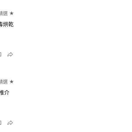
精選 ★
毒烘乾
精選 ★
推介