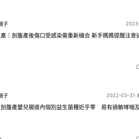
2023
親子
腹產｜剖腹產後傷口受感染需重新縫合 新手媽媽提醒注意
2022-03-31
親子
生剖腹產嬰兒腸道內個別益生菌種近乎零 易有過敏哮喘