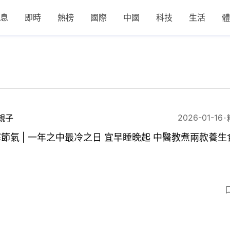
息
即時
熱榜
國際
中國
科技
生活
體
2026-01-16
親子
節氣 | 一年之中最冷之日 宜早睡晚起 中醫教煮兩款養生
8