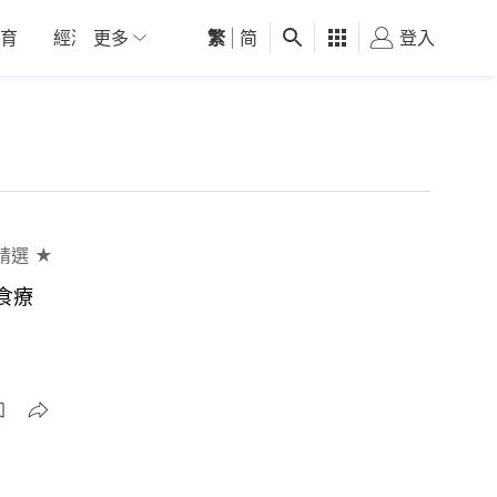
育
經濟
更多
01深圳
繁
觀點
|
简
健康
好食玩飛
登入
女
精選 ★
食療