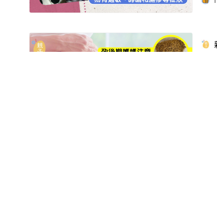
1
【
01線報
關於我們
01招聘
廣告查詢
01