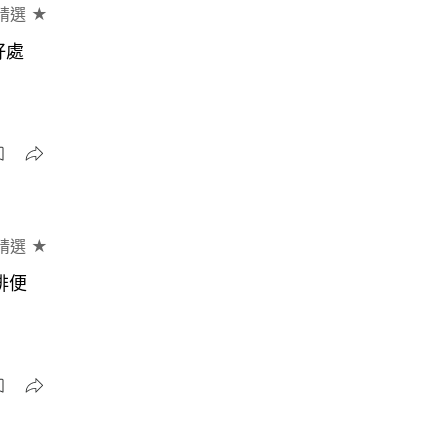
精選 ★
好處
精選 ★
排便