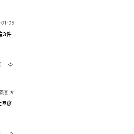
-01-05
這3件
精選 ★
及濕疹