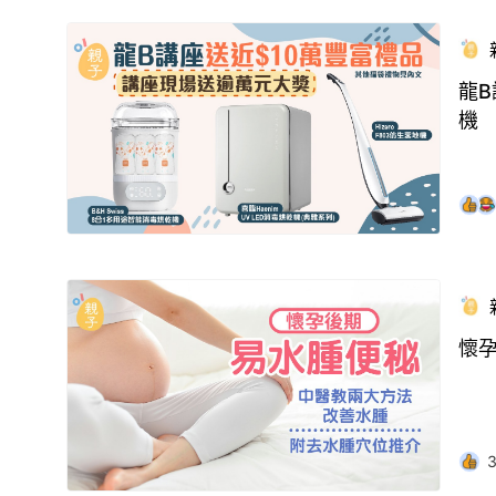
龍B
機
懷孕