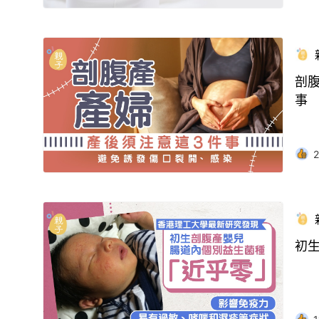
剖
事
2
初