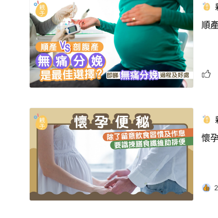
順
懷
2