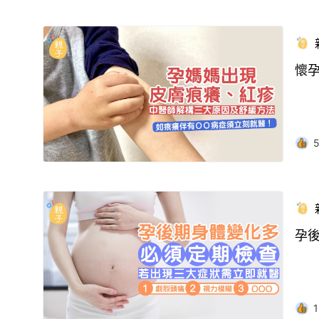
懷
孕
1