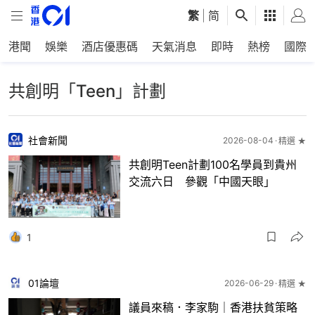
繁
|
简
港聞
娛樂
酒店優惠碼
天氣消息
即時
熱榜
國際
共創明「Teen」計劃
社會新聞
2026-08-04
精選 ★
共創明Teen計劃100名學員到貴州
交流六日 參觀「中國天眼」
1
01論壇
2026-06-29
精選 ★
議員來稿．李家駒｜香港扶貧策略