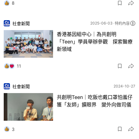
8
社會新聞
2025-06-03
特約內容
香港基因組中心｜為共創明
「Teen」學員舉辦參觀 探索醫療
新領域
11
社會新聞
2024-10-27
共創明Teen｜吃飯也戴口罩怕羞仔
獲「友師」擴眼界 變外向做司儀
3