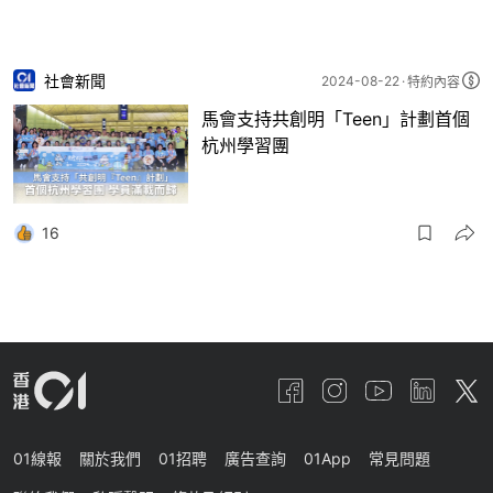
社會新聞
2024-08-22
特約內容
馬會支持共創明「Teen」計劃首個
杭州學習團
16
01線報
關於我們
01招聘
廣告查詢
01App
常見問題