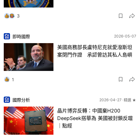
3
即時國際
2026-05-07
美國商務部長盧特尼克就愛潑斯坦
案閉門作證 承認曾訪其私人島嶼
1
國際分析
2026-04-27
精選 ★
晶片博弈反轉：中國棄H200
DeepSeek搭華為 美國被封鎖反噬
｜點經