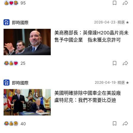
95
即時國際
2026-04-23
精選 ★
美商務部長：英偉達H200晶片尚未
售予中國企業 指未獲北京許可
25
即時國際
2026-04-19
精選 ★
美國明確排除中國車企在美設廠
盧特尼克：我們不需要比亞迪
40