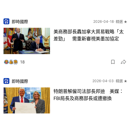
即時國際
2026-04-18
精選 ★
美商務部長轟加拿大貿易戰略「太
差勁」 需重新審視美墨加協定
18
即時國際
2026-04-03
精選 ★
特朗普解僱司法部長邦迪 美媒：
FBI局長及商務部長或遭撤換
34