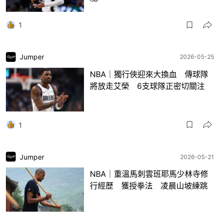
1
Jumper
2026-05-25
NBA｜獨行俠迎來大換血 傳球隊
將放走艾榮 6支球隊正密切關注
1
Jumper
2026-05-21
NBA｜重溫馬刺雲班耶馬少林寺修
行經歷 獲授拳法 凌晨山坡練跳