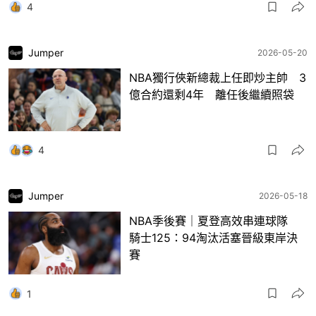
4
Jumper
2026-05-20
NBA獨行俠新總裁上任即炒主帥 3
億合約還剩4年 離任後繼續照袋
4
Jumper
2026-05-18
NBA季後賽｜夏登高效串連球隊
騎士125：94淘汰活塞晉級東岸決
賽
1