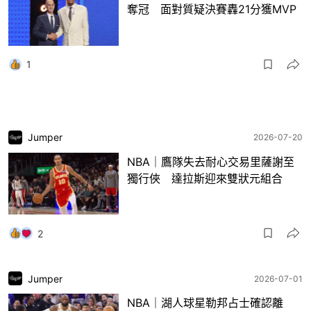
奪冠 面對質疑決賽轟21分獲MVP
1
Jumper
2026-07-20
NBA｜鷹隊失去耐心交易里薩謝至
獨行俠 達拉斯迎來雙狀元組合
2
Jumper
2026-07-01
NBA｜湖人球星勒邦占士確認離