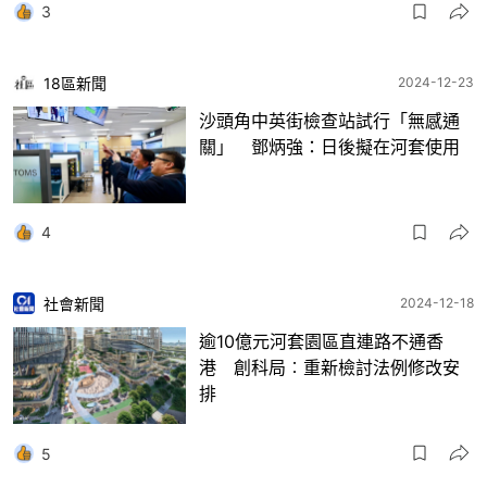
3
18區新聞
2024-12-23
沙頭角中英街檢查站試行「無感通
關」 鄧炳強：日後擬在河套使用
4
社會新聞
2024-12-18
逾10億元河套園區直連路不通香
港 創科局︰重新檢討法例修改安
排
5