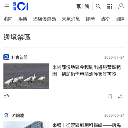
繁
|
简
港聞
娛樂
酒店優惠碼
天氣消息
即時
熱榜
國際
邊境禁區
社會新聞
2026-07-24
米埔部份地區今起剔出邊境禁區範
圍 到訪仍需申請漁護署許可證
01論壇
2026-06-24
來稿｜從禁區到創科樞紐——落馬