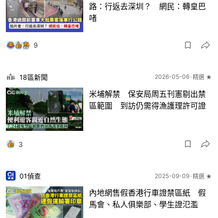
路：行返去深圳？ 網民：轉皇巴
啫
9
18區新聞
2026-05-06
精選 ★
米埔解禁 保安局周五刊憲剔出禁
區範圍 到訪仍需得漁護理許可證
3
01偵查
2025-09-09
精選 ★
內地網售假香港行車證禁區紙 假
馬會、私人俱樂部、學生證氾濫