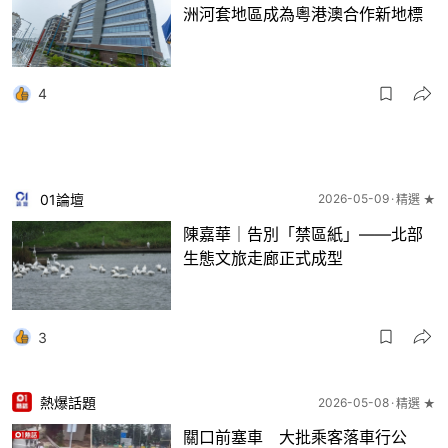
洲河套地區成為粵港澳合作新地標
4
01論壇
2026-05-09
精選 ★
陳嘉華｜告別「禁區紙」——北部
生態文旅走廊正式成型
3
熱爆話題
2026-05-08
精選 ★
關口前塞車 大批乘客落車行公