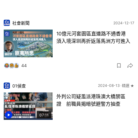
社會新聞
2024-12-17
10億元河套園區直連路不通香港
須入境深圳再折返落馬洲方可進入
44
01偵查
2024-08-13
精選 ★
外判公司疑濫派港珠澳大橋禁區
證 前職員揭暗號避警方抽查
07:11
210