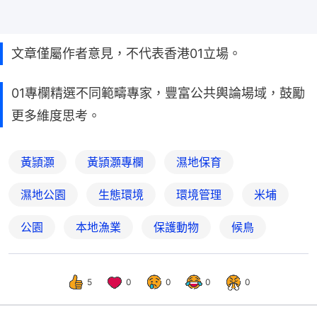
文章僅屬作者意見，不代表香港01立場。
01專欄精選不同範疇專家，豐富公共輿論場域，鼓勵
更多維度思考。
黃頴灝
黃頴灝專欄
濕地保育
濕地公園
生態環境
環境管理
米埔
公園
本地漁業
保護動物
候鳥
5
0
0
0
0