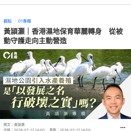
觀點
01專欄
黃頴灝｜香港濕地保育華麗轉身 從被
動守護走向主動營造
撰文：
黃頴灝
出版：
2026-07-12 14:00
更新：
2026-07-12 14:00