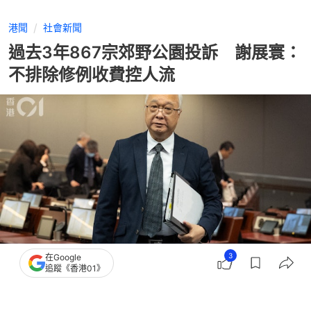
港聞
社會新聞
過去3年867宗郊野公園投訴 謝展寰：
不排除修例收費控人流
3
在Google
追蹤《香港01》
撰文：
呂婉盈
出版：
2026-06-24 16:44
更新：
2026-06-24 16:45