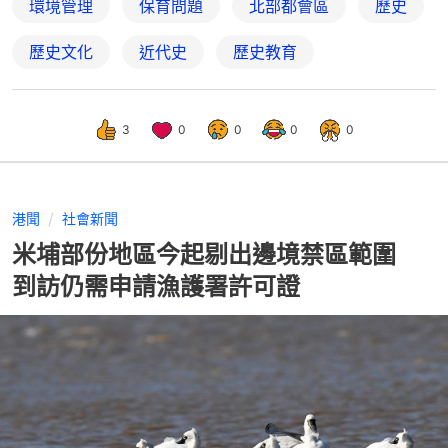
環境管理
保育問題
北部都會區
歷史
歷史文化
近代史
歷史教育
3
0
0
0
0
港聞
社會新聞
米埔部份地區今起剔出邊境禁區範圍
到訪仍需申請漁護署許可證