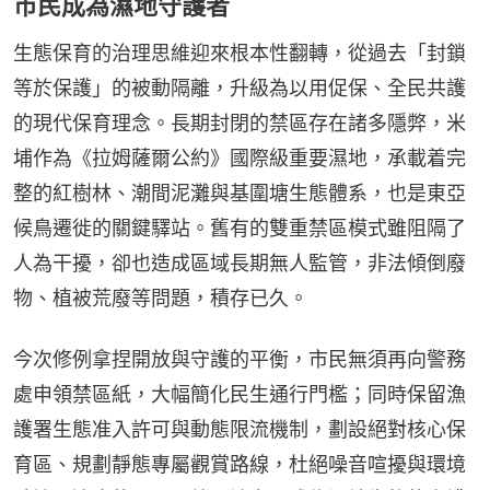
市民成為濕地守護者
生態保育的治理思維迎來根本性翻轉，從過去「封鎖
等於保護」的被動隔離，升級為以用促保、全民共護
的現代保育理念。長期封閉的禁區存在諸多隱弊，米
埔作為《拉姆薩爾公約》國際級重要濕地，承載着完
整的紅樹林、潮間泥灘與基圍塘生態體系，也是東亞
候鳥遷徙的關鍵驛站。舊有的雙重禁區模式雖阻隔了
人為干擾，卻也造成區域長期無人監管，非法傾倒廢
物、植被荒廢等問題，積存已久。
今次修例拿捏開放與守護的平衡，市民無須再向警務
處申領禁區紙，大幅簡化民生通行門檻；同時保留漁
護署生態准入許可與動態限流機制，劃設絕對核心保
育區、規劃靜態專屬觀賞路線，杜絕噪音喧擾與環境