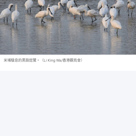
米埔棲息的黑臉琵鷺。（Li King Wa/香港觀鳥會）