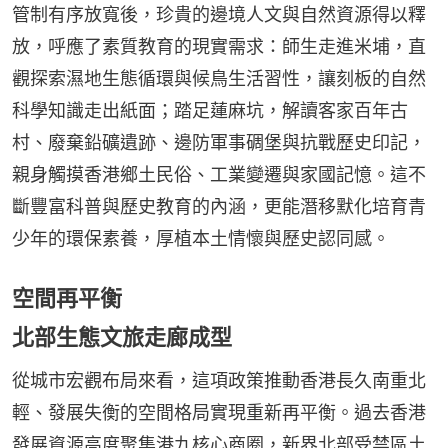
管制有序放寬後，珍貴的邊境人文與自然資源得以釋
放，呼應了素質教育的現實需求：師生走進米埔，直
觀探索濕地生態循環與候鳥生活習性，讓刻板的自然
科學知識走出紙面；踏足蓮麻坑，解讀客家百年古
村、廢棄鉛礦遺跡、邊防軍事碉堡與抗戰歷史印記，
親身觸摸香港鄉土民俗、工業變遷與家國記憶。這不
斷豐富科普與歷史教育的內涵，更能潛移默化培育青
少年的環保素養，厚植本土情懷與歷史認同感。
空間再平衡
北部生態文旅走廊成型
從城市宏觀布局來看，這項政策推動香港長久南重北
輕、發展失衡的空間格局實現重新再平衡。過去香港
發展資源高度聚集港九核心商圈，新界北部受禁區土