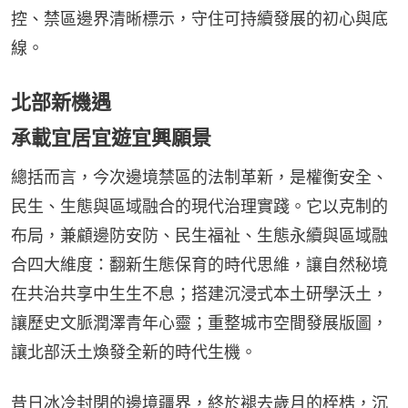
控、禁區邊界清晰標示，守住可持續發展的初心與底
線。
北部新機遇
承載宜居宜遊宜興願景
總括而言，今次邊境禁區的法制革新，是權衡安全、
民生、生態與區域融合的現代治理實踐。它以克制的
布局，兼顧邊防安防、民生福祉、生態永續與區域融
合四大維度：翻新生態保育的時代思維，讓自然秘境
在共治共享中生生不息；搭建沉浸式本土研學沃土，
讓歷史文脈潤澤青年心靈；重整城市空間發展版圖，
讓北部沃土煥發全新的時代生機。
昔日冰冷封閉的邊境疆界，終於褪去歲月的桎梏，沉