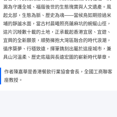
澱為守護全城、福蔭後世的生態瑰寶與人文遺產。風
起北部，生態為脈、歷史為魂——當候鳥如期掠過米
埔的靜謐水面，當古村晨曦照亮蓮麻坑的蜿蜒山徑，
這片沉睡數十載的土地，正承載起香港宜居、宜遊、
宜興的全新願景，順勢擁抱大灣區融合的時代浪潮，
循序築夢、行穩致遠，揮筆鐫刻出屬於這座城市，兼
具山河溫柔、歷史底蘊與長遠宏圖的嶄新時代華章。
作者陳嘉華是香港餐飲行業協會會長，全國工商聯客
座教授。