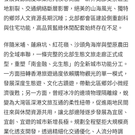
地割裂、交通網絡斷層影響，絕美的山海風光、獨特
的鄉郊人文資源長期沉睡；北部都會區建設側重創科
與住宅功能，高品質藍綠休閒配套始終存在不足。
伴隨米埔、蓮麻坑、紅花嶺、沙頭角海岸與塱原農田
的全域串聯，一條完整的北部生態文旅走廊正式成
型，重塑「南金融、北生態」的全新城市功能分工。
一方面扭轉香港旅遊過度依賴購物觀光的單一模式，
發展深度生態遊、文化古蹟遊，帶動北區鄉郊小微經
濟復甦；另一方面，曾經冰冷的邊境物理隔離線，蛻
變為大灣區深港文旅互通的柔性紐帶，促進兩地民間
往來與休閒資源共用，讓北部邊陲逐步發展為宜居、
宜創、宜遊的城市新增長極。規劃全程堅拒大規模商
業化透支開發，透過精細化交通優化、人流分時調