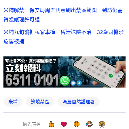
米埔解禁 保安局周五刊憲剔出禁區範圍 到訪仍需
得漁護理許可證
米埔九旬翁捱私家車撞 昏迷送院不治 32歲司機涉
危駕被捕
米埔
邊境禁區
漁農自然護理署
搶先表達