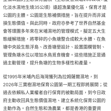
化淡水濕地生境35公頃）遠超漁業優化區，保育才是
公園的主體。公園是生態補償措施，旨在提升而非減
損生態價值。與此同時，政府亦參考了世界自然基金
會等環團多年來在米埔濕地的管理模式，擬定五大生
態緩解措施，將零碎的小魚塘整合成較大水體、在魚
塘中央設生態浮島、改善塘壆設計、設置圍欄管制、
管理魚塘水位以增加水鳥覓食機會。這些措施正是通
過主動管理，提升魚塘的生物多樣性和產量。
從1995年米埔內后海灣獲列為拉姆薩爾濕地，到
2026年三寶樹濕地保育公園第一期工程即將展開；從
過去依賴私人業權者自行保育的被動局面，到今日政
府主動收回具生態價值濕地、建立系統化保育公園的
主動作為。自然生態和漁農業，都是香港的重要資