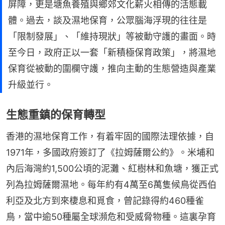
屏障，更是塘魚養殖與鄉郊文化薪火相傳的活態載
體。過去，談及濕地保育，公眾腦海浮現的往往是
「限制發展」、「維持現狀」等被動守護的畫面。時
至今日，政府正以一套「新積極保育政策」，將濕地
保育從被動的圍欄守護，推向主動的生態營造與產業
升級並行。
生態重鎮的保育轉型
香港的濕地保育工作，有着牢固的國際法理依據，自
1971年，多國政府簽訂了《拉姆薩爾公約》。米埔和
內后海灣約1,500公頃的泥灘、紅樹林和魚塘，獲正式
列為拉姆薩爾濕地。每年約有4萬至6萬隻候鳥從西伯
利亞及北方到來棲息和覓食，曾記錄得約460種雀
鳥，當中逾50種屬全球瀕危和受威脅物種。這裏孕育