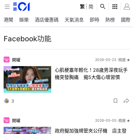
繁
|
简
港聞
娛樂
酒店優惠碼
天氣消息
即時
熱榜
國際
Facebook功能
開罐
2026-05-23
精選 ★
心肌梗塞年輕化！28歲男深夜玩手
機突發胸痛 揭5大傷心壞習慣
3
開罐
2026-05-05
精選 ★
政府擬加強規管夾公仔機 店主發