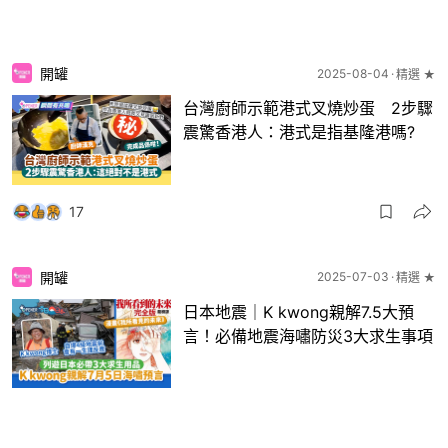
開罐
2025-08-04
精選 ★
台灣廚師示範港式叉燒炒蛋 2步驟
震驚香港人：港式是指基隆港嗎?
17
開罐
2025-07-03
精選 ★
日本地震｜K kwong親解7.5大預
言！必備地震海嘯防災3大求生事項
31