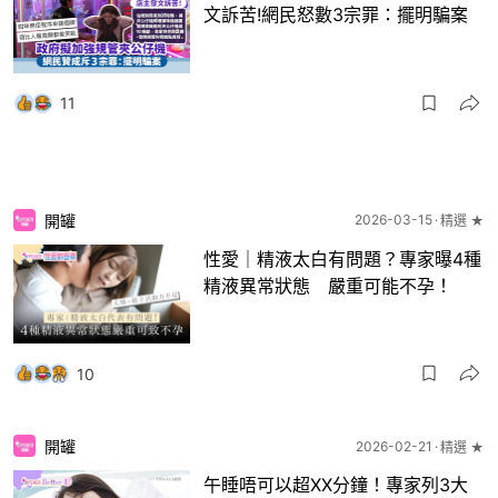
文訴苦!網民怒數3宗罪：擺明騙案
11
開罐
2026-03-15
精選 ★
性愛｜精液太白有問題？專家曝4種
精液異常狀態 嚴重可能不孕！
10
開罐
2026-02-21
精選 ★
午睡唔可以超XX分鐘！專家列3大