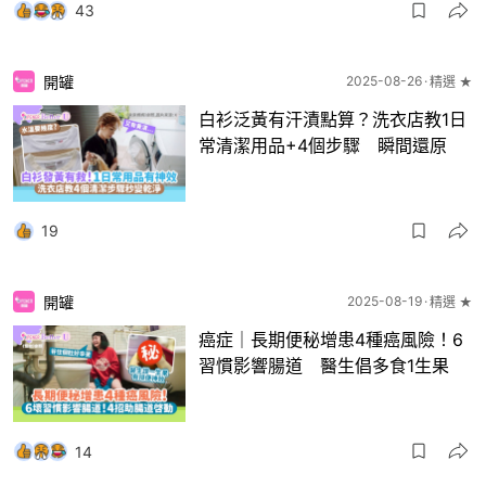
43
開罐
2025-08-26
精選 ★
白衫泛黃有汗漬點算？洗衣店教1日
常清潔用品+4個步驟 瞬間還原
19
開罐
2025-08-19
精選 ★
癌症｜長期便秘增患4種癌風險！6
習慣影響腸道 醫生倡多食1生果
14