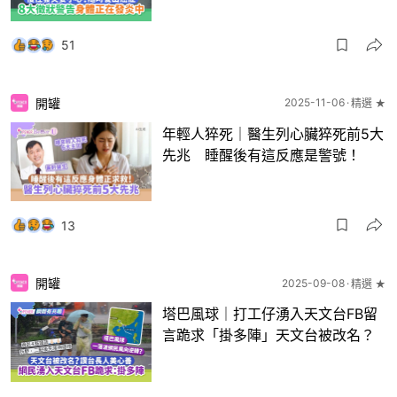
51
開罐
2025-11-06
精選 ★
年輕人猝死｜醫生列心臟猝死前5大
先兆 睡醒後有這反應是警號！
13
開罐
2025-09-08
精選 ★
塔巴風球｜打工仔湧入天文台FB留
言跪求「掛多陣」天文台被改名？