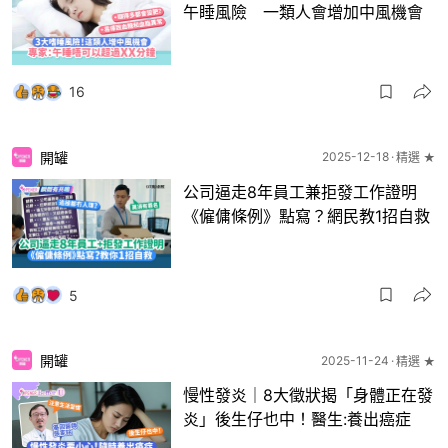
午睡風險 一類人會增加中風機會
16
開罐
2025-12-18
精選 ★
公司逼走8年員工兼拒發工作證明
《僱傭條例》點寫？網民教1招自救
5
開罐
2025-11-24
精選 ★
慢性發炎｜8大徵狀揭「身體正在發
炎」後生仔也中！醫生:養出癌症