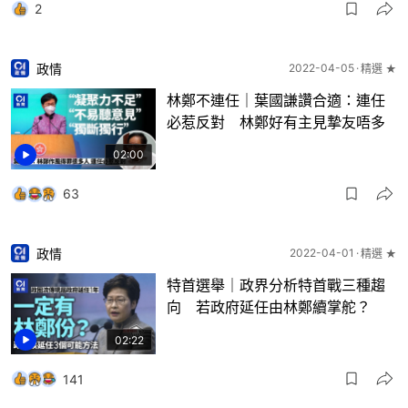
2
政情
2022-04-05
精選 ★
林鄭不連任｜葉國謙讚合適：連任
必惹反對 林鄭好有主見摯友唔多
02:00
63
政情
2022-04-01
精選 ★
特首選舉｜政界分析特首戰三種趨
向 若政府延任由林鄭續掌舵？
02:22
141