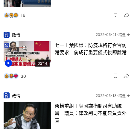
16
政情
2022-06-21
精選 ★
七一︱葉國謙：防疫規格符合習訪
港要求 倘成行重要儀式後即離港
02:14
30
政情
2022-05-18
精選 ★
架構重組︱葉國謙指副司有助統
籌 議員：律政副司不能只負責外
宣