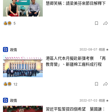
慧卿笑稱：請梁美芬來節目解釋下
5
政情
2022-08-07
精選 ★
港區人代本月擬赴新彊考察 「再
教育營」、新疆棉工廠料成行程
12
政情
2022-07-02
精選 ★
習近平監誓提四個希望 葉國謙：