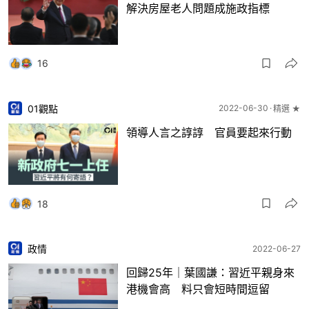
解決房屋老人問題成施政指標
16
01觀點
2022-06-30
精選 ★
領導人言之諄諄 官員要起來行動
18
政情
2022-06-27
回歸25年｜葉國謙：習近平親身來
港機會高 料只會短時間逗留