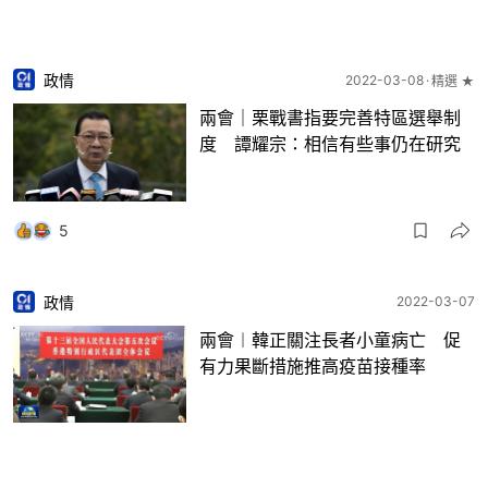
政情
2022-03-08
精選 ★
兩會｜栗戰書指要完善特區選舉制
度 譚耀宗：相信有些事仍在研究
5
政情
2022-03-07
兩會︱韓正關注長者小童病亡 促
有力果斷措施推高疫苗接種率
4