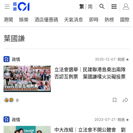
繁
|
简
港聞
娛樂
酒店優惠碼
天氣消息
即時
熱榜
國際
葉國謙
政情
2025-12-07
精選 ★
立法會選舉｜民建聯港島東出兩隊
否認互𠝹票 葉國謙嘆火災礙投票
9
政情
2023-07-27
精選 ★
中大改組｜立法會不開公聽會 劉