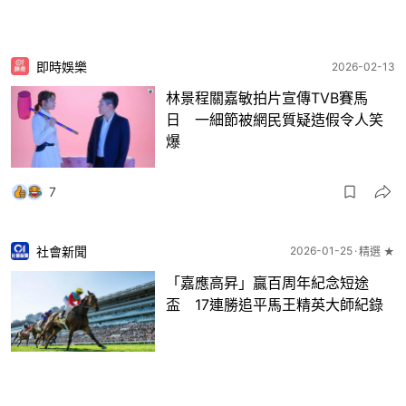
即時娛樂
2026-02-13
林景程關嘉敏拍片宣傳TVB賽馬
日 一細節被網民質疑造假令人笑
爆
7
社會新聞
2026-01-25
精選 ★
「嘉應高昇」贏百周年紀念短途
盃 17連勝追平馬王精英大師紀錄
5