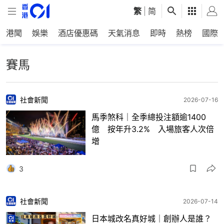
繁
|
简
港聞
娛樂
酒店優惠碼
天氣消息
即時
熱榜
國際
賽馬
社會新聞
2026-07-16
馬季煞科｜全季總投注額逾1400
億 按年升3.2% 入場旅客人次倍
增
3
社會新聞
2026-07-14
日本城改名真好城｜創辦人是誰？