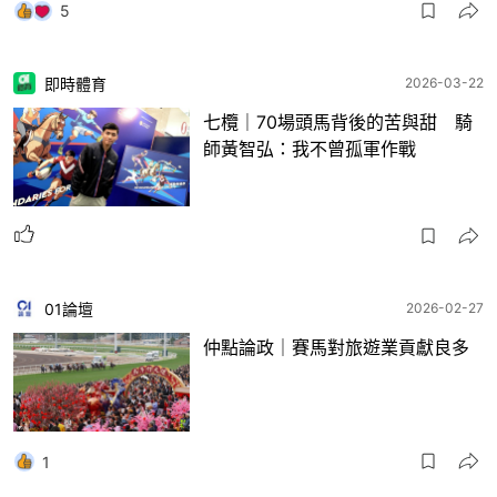
5
即時體育
2026-03-22
七欖｜70場頭馬背後的苦與甜 騎
師⿈智弘：我不曾孤軍作戰
01論壇
2026-02-27
仲點論政｜賽馬對旅遊業貢獻良多
1