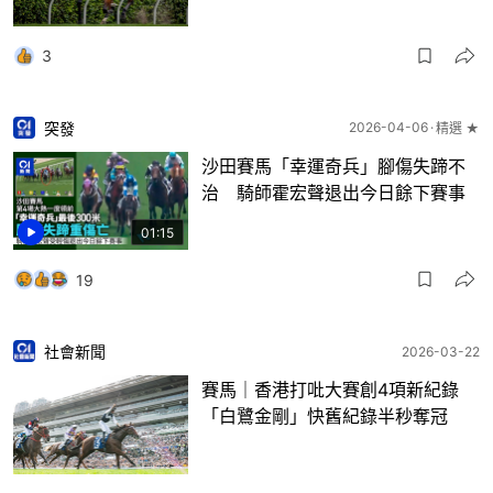
3
突發
2026-04-06
精選 ★
沙田賽馬「幸運奇兵」腳傷失蹄不
治 騎師霍宏聲退出今日餘下賽事
01:15
19
社會新聞
2026-03-22
賽馬｜香港打吡大賽創4項新紀錄
「白鷺金剛」快舊紀錄半秒奪冠