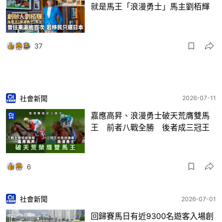
就是馬王「浪漫勇士」馬主劉栢輝
37
社會新聞
2026-07-11
嘉應高昇、浪漫勇士破天荒膺雙馬
王 前者八戰全勝 後者成三冠王
6
社會新聞
2026-07-01
回歸賽馬日有近9300名遊客入場創