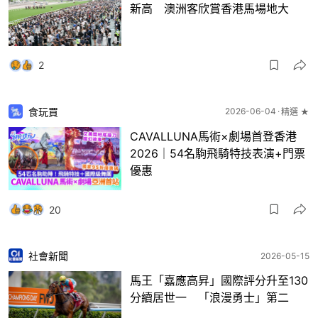
新高 澳洲客欣賞香港馬場地大
2
食玩買
2026-06-04
精選 ★
CAVALLUNA馬術×劇場首登香港
2026｜54名駒飛騎特技表演+門票
優惠
20
社會新聞
2026-05-15
馬王「嘉應高昇」國際評分升至130
分續居世一 「浪漫勇士」第二