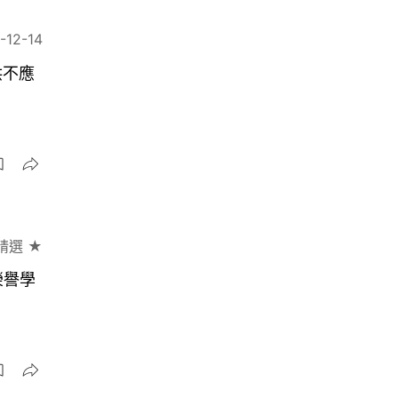
-12-14
供不應
精選 ★
榮譽學