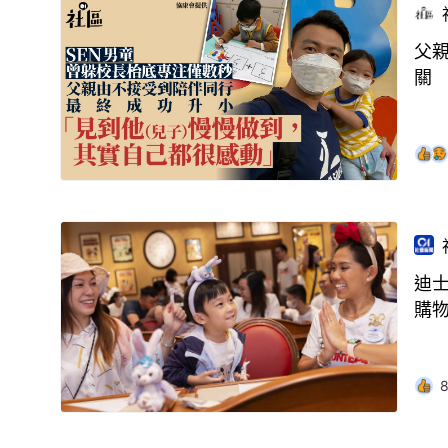
父
關
迪士
購