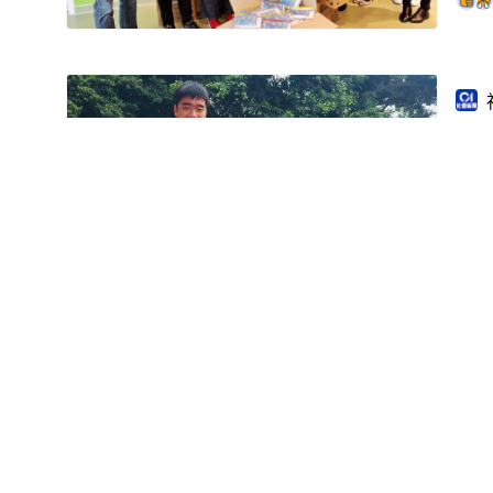
【
1
【