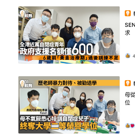
SE
求
母
位