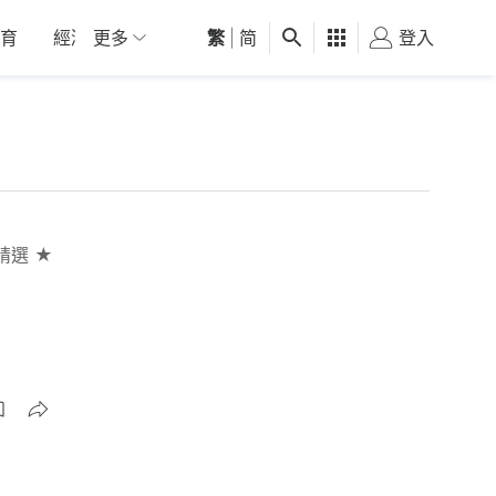
育
經濟
更多
01深圳
繁
觀點
|
简
健康
好食玩飛
登入
女
精選 ★