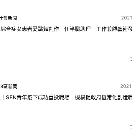
2021
社會新聞
氏綜合症女患者愛跳舞創作 任半職助理 工作兼顧藝術
4
2021
18區新聞
融｜SEN青年疫下成功重投職場 機構促政府恆常化創造