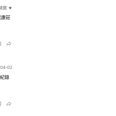
精選 ★
成康莊
-04-02
士紀錄