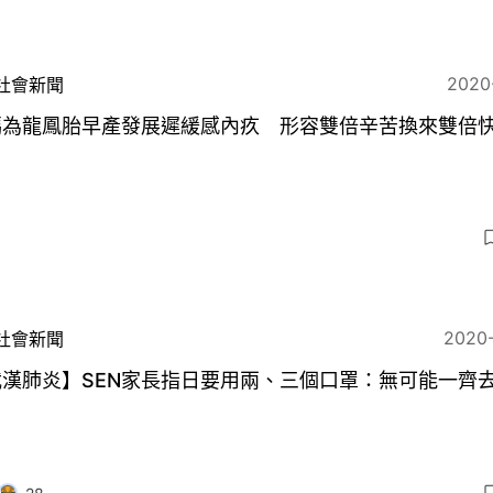
2020
社會新聞
媽為龍鳳胎早產發展遲緩感內疚 形容雙倍辛苦換來雙倍
8
2020
社會新聞
武漢肺炎】SEN家長指日要用兩、三個口罩：無可能一齊