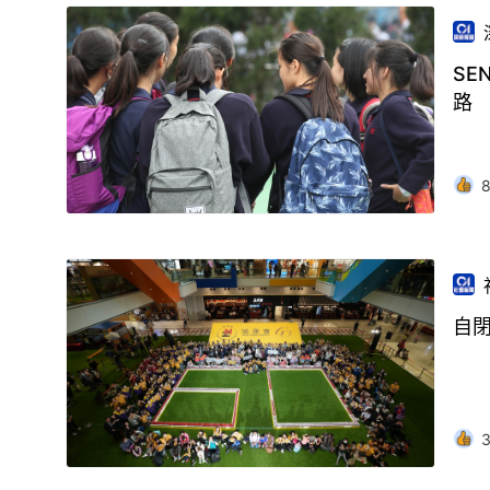
S
路
自