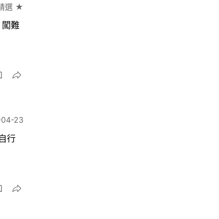
精選 ★
、闖難
-04-23
自行