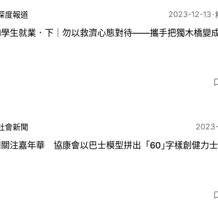
2023-12-13
深度報道
EN學生就業．下｜勿以救濟心態對待——攜手把獨木橋變
8
2023
社會新聞
閉關注嘉年華 協康會以巴士模型拼出「60｣字樣創健力
3