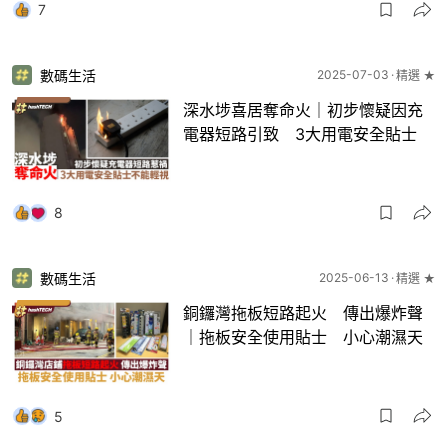
7
數碼生活
2025-07-03
精選 ★
深水埗喜居奪命火｜初步懷疑因充
電器短路引致 3大用電安全貼士
8
數碼生活
2025-06-13
精選 ★
銅鑼灣拖板短路起火 傳出爆炸聲
｜拖板安全使用貼士 小心潮濕天
5