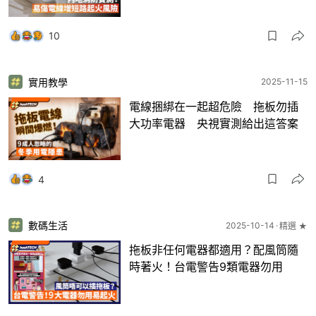
10
實用教學
2025-11-15
電線捆綁在一起超危險 拖板勿插
大功率電器 央視實測給出這答案
4
數碼生活
2025-10-14
精選 ★
拖板非任何電器都適用？配風筒隨
時著火！台電警告9類電器勿用