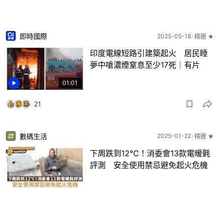
即時國際
2025-05-18
精選 ★
印度電線短路引建築起火 居民睡
夢中嗆濃煙窒息至少17死｜有片
01:01
21
數碼生活
2025-01-22
精選 ★
下周跌到12℃！消委會13款電暖氈
評測 安全使用禁忌避免起火危機
3