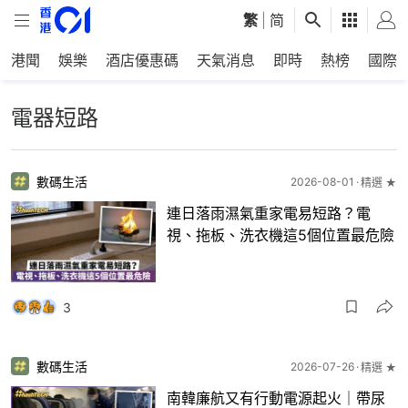
繁
|
简
港聞
娛樂
酒店優惠碼
天氣消息
即時
熱榜
國際
電器短路
數碼生活
2026-08-01
精選 ★
連日落雨濕氣重家電易短路？電
視、拖板、洗衣機這5個位置最危險
3
數碼生活
2026-07-26
精選 ★
南韓廉航又有行動電源起火｜帶尿