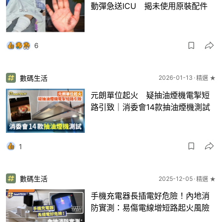
動彈急送ICU 揭未使用原裝配件
6
數碼生活
2026-01-13
精選 ★
元朗單位起火 疑抽油煙機電掣短
路引致｜消委會14款抽油煙機測試
1
數碼生活
2025-12-05
精選 ★
手機充電器長插電好危險！內地消
防實測：易傷電線增短路起火風險