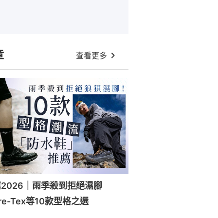
章
查看更多
2026｜雨季殺到拒絕濕腳
ore-Tex等10款型格之選