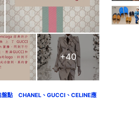
+
40
點　CHANEL、GUCCI、CELINE應