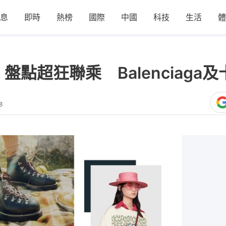
息
即時
熱榜
國際
中國
科技
生活
體
年】盤點超狂聯乘 Balenciag
8