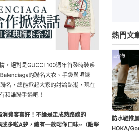
熱門文
，絕對是GUCCI 100週年首發時裝系
Balenciaga的聯名大衣、手袋與項鍊
跨界聯名，總能掀起大家的討論熱潮，現在
有和誰聯手過吧！
位攻陷消費客喜好！不論是走成熟路線的
防水鞋推薦
泰迪熊或多啦A夢，總有一款啱你口味~（點擊
HOKA/G