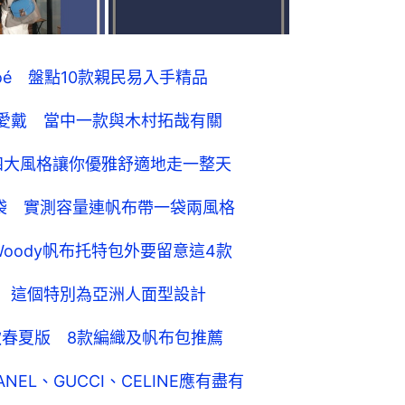
oé 盤點10款親民易入手精品
愛戴 當中一款與木村拓哉有關
四大風格讓你優雅舒適地走一整天
扣手袋 實測容量連帆布帶一袋兩風格
Woody帆布托特包外要留意這4款
品牌 這個特別為亞洲人面型設計
經典包款春夏版 8款編織及帆布包推薦
EL、GUCCI、CELINE應有盡有