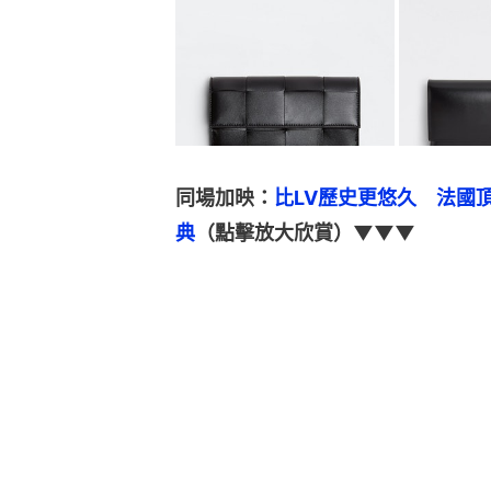
同場加映：
比LV歷史更悠久　法國頂
典
（點擊放大欣賞）▼▼▼