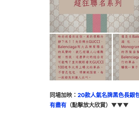
同場加映：
20款人氣名牌黑色長銀包盤
有盡有
（點擊放大欣賞）▼▼▼