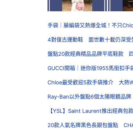
手袋｜藤編袋又熱爆全城！不只Chl
4對復古運動鞋 面世數十載仍深受
盤點20款經典精品品牌平底鞋款 
GUCCI開箱｜迷你版1955馬銜
Chloe最受歡迎5款手袋推介 大熱
Ray-Ban以外盤點6個太陽眼鏡
【YSL】Saint Laurent推出
20款人氣名牌黑色長銀包盤點 CHAN