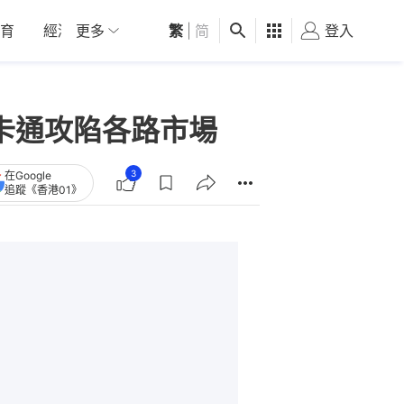
育
經濟
更多
01深圳
繁
觀點
|
简
健康
好食玩飛
登入
女
a及卡通攻陷各路市場
3
在Google
追蹤《香港01》