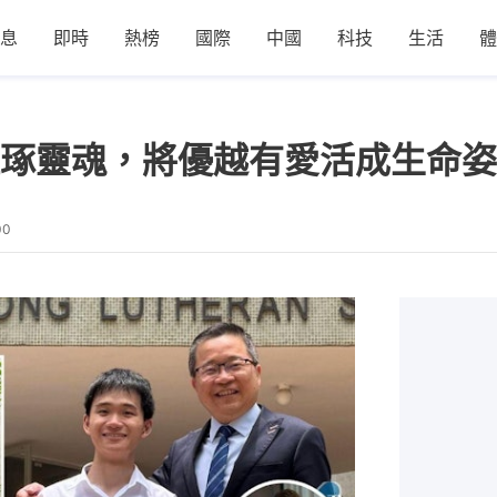
息
即時
熱榜
國際
中國
科技
生活
體
琢靈魂，將優越有愛活成生命姿
00