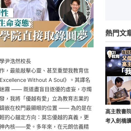
熱門文
學尹浩然校長
作，最能敲擊心靈、甚至重塑我教育信
xcellence Without A Soul》。其譯名
迷霧 —— 既道盡盲目逐優的虛妄，亦燭
發，我將「優越有愛」立為教育志業的
鑄嵌在校門最顯眼的位置 —— 為的是在
高主教書
輕的心錨定方向：莫忘優越的真義，更
考入劍橋
神內核——愛。多年來，在元朗信義精