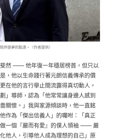
陪伴逐夢的點滴。（作者提供）
斐然 —— 他年復一年穩居榜首，但只以
是，他以生命踐行著元朗信義傳承的價
更在他的言行舉止間流露得真切動人。
劃」導師，認為「他常常讓身邊人感到
嗇關懷。」我與家源傾談時，他一直銘
他作為「傑出信義人」的囑咐：「真正
做一個『嚴而有愛』的僕人領袖 —— 嚴
化他人，引導他人成為理想的自己」原