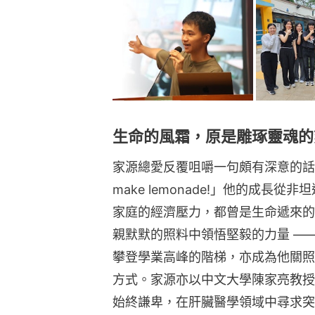
生命的風霜，原是雕琢靈魂的
家源總愛反覆咀嚼一句頗有深意的話：「When 
make lemonade!」他的成
家庭的經濟壓力，都曾是生命遞來的
親默默的照料中領悟堅毅的力量 —
攀登學業高峰的階梯，亦成為他關照
方式。家源亦以中文大學陳家亮教授
始終謙卑，在肝臟醫學領域中尋求突