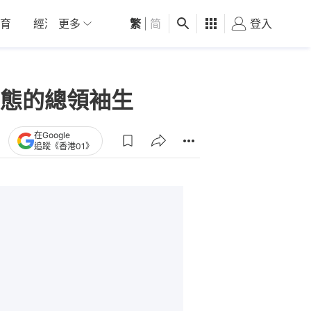
育
經濟
更多
01深圳
繁
觀點
|
简
健康
好食玩飛
登入
女
態的總領袖生
在Google
追蹤《香港01》