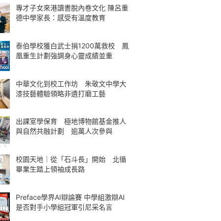
專才子女來港讀書脫內卷文化 陳呂重
德中學家長：感受有溫度教育
泰伯學校獲白武士捐1200萬救校 鳳
凰重生計劃強調身心靈成績並重
中華文化到校工作坊 朱敬文中學大
漆技藝體驗領略非遺打磨工藝
出課室學保育 極地博物館基金推人
與自然共融計劃 逾萬人次參與
校園天地｜從「石斗長」開始 北循
畢業生踏上領袖成長路
Preface學界AI辯論賽 中學組激辯AI
是否對手小學組冠軍引尼采名言