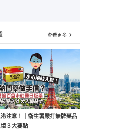
章
查看更多
返港注意！｜衞生署嚴打無牌藥品
入境３大要點