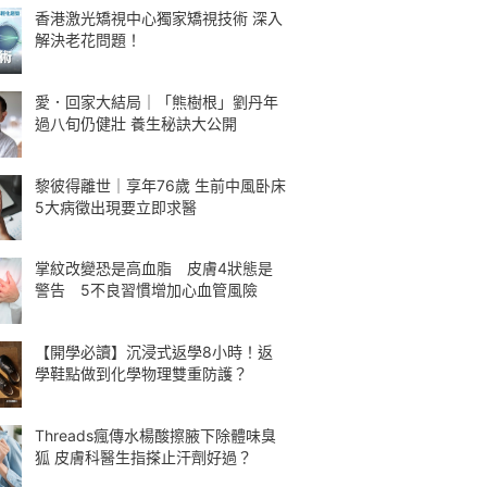
香港激光矯視中心獨家矯視技術 深入
解決老花問題！
愛．回家大結局｜「熊樹根」劉丹年
過八旬仍健壯 養生秘訣大公開
黎彼得離世｜享年76歲 生前中風卧床
5大病徵出現要立即求醫
掌紋改變恐是高血脂 皮膚4狀態是
警告 5不良習慣增加心血管風險
【開學必讀】沉浸式返學8小時！返
學鞋點做到化學物理雙重防護？
Threads瘋傳水楊酸擦腋下除體味臭
狐 皮膚科醫生指搽止汗劑好過？