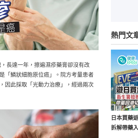
熱門文
塊，長達一年，擦遍濕疹藥膏卻沒有改
是「鱗狀細胞原位癌」。院方考量患者
，因此採取「光動力治療」，經過兩次
日本買藥
拆解帶藥