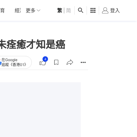
育
經濟
更多
01深圳
繁
觀點
|
简
健康
好食玩飛
登入
女
未痊癒才知是癌
4
在Google
追蹤《香港01》