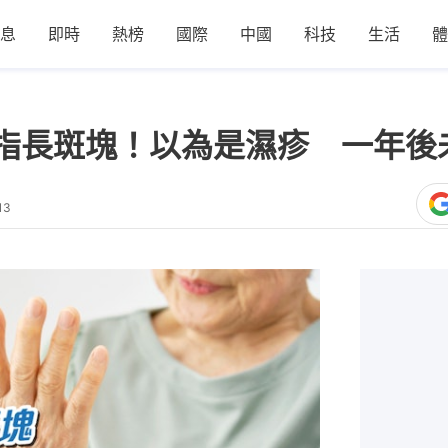
息
即時
熱榜
國際
中國
科技
生活
體
指長斑塊！以為是濕疹 一年後
13