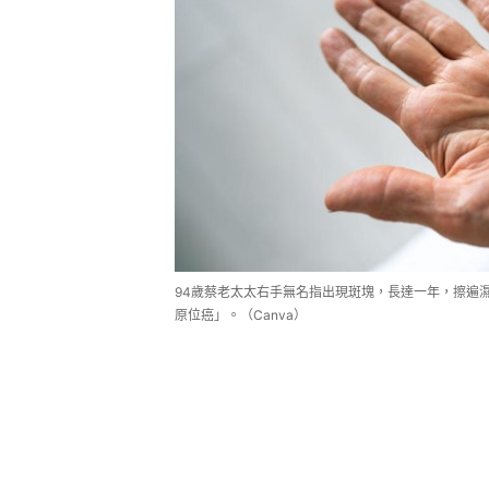
94歲蔡老太太右手無名指出現斑塊，長達一年，擦遍
原位癌」。（Canva）