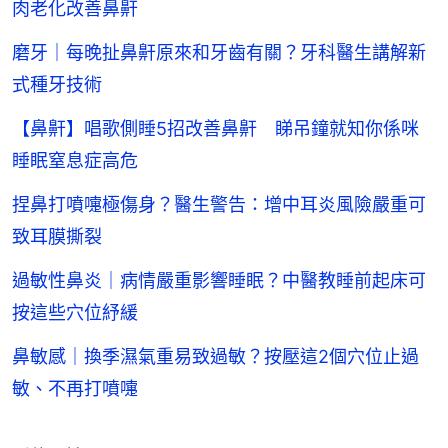
肉老化改善鼻鼾
磨牙｜每晚扯鼻鼾原來和牙齒有關？牙科醫生講解新
式種牙技術
【鼻鼾】唱歌側睡5招改善鼻鼾 睇吊鐘就知你係咪
睡眠窒息症高危
捏鼻打噴嚏極傷身？醫生警告：增中耳炎風險嚴重可
致耳膜撕裂
過敏性鼻炎｜病情嚴重影響睡眠？中醫教睡前起床可
按這些穴位紓緩
鼻敏感｜換季濕氣重易致過敏？按壓這2個穴位止過
敏、不再打噴嚏