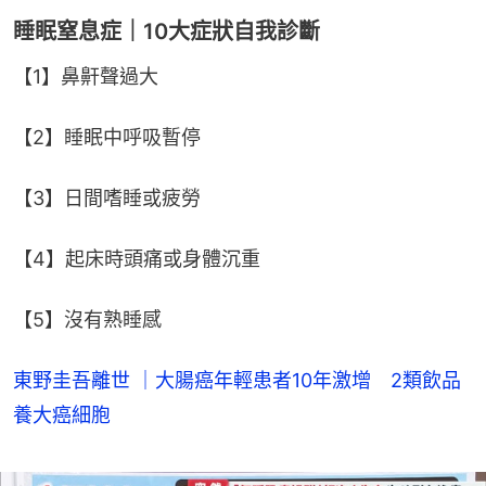
睡眠窒息症｜10大症狀自我診斷
【1】鼻鼾聲過大
【2】睡眠中呼吸暫停
【3】日間嗜睡或疲勞
【4】起床時頭痛或身體沉重
【5】沒有熟睡感
東野圭吾離世 ｜大腸癌年輕患者10年激增 2類飲品
養大癌細胞