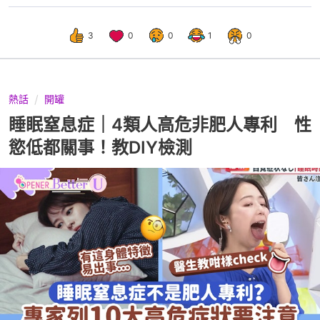
3
0
0
1
0
熱話
開罐
睡眠窒息症｜4類人高危非肥人專利 性
慾低都關事！教DIY檢測