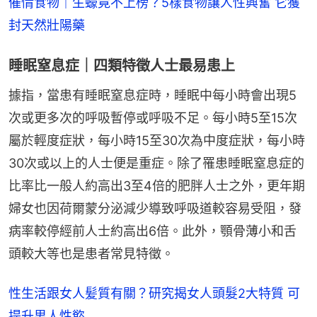
催情食物｜生蠔竟不上榜？5樣食物讓人性興奮 它獲
封天然壯陽藥
睡眠窒息症｜四類特徵人士最易患上
據指，當患有睡眠窒息症時，睡眠中每小時會出現5
次或更多次的呼吸暫停或呼吸不足。每小時5至15次
屬於輕度症狀，每小時15至30次為中度症狀，每小時
30次或以上的人士便是重症。除了罹患睡眠窒息症的
比率比一般人約高出3至4倍的肥胖人士之外，更年期
婦女也因荷爾蒙分泌減少導致呼吸道較容易受阻，發
病率較停經前人士約高出6倍。此外，顎骨薄小和舌
頭較大等也是患者常見特徵。
性生活跟女人髪質有關？研究揭女人頭髮2大特質 可
提升男人性慾