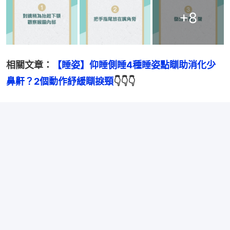
+
8
相關文章：
【睡姿】仰睡側睡4種睡姿點瞓助消化少
鼻鼾？2個動作紓緩瞓捩頸
👇👇👇