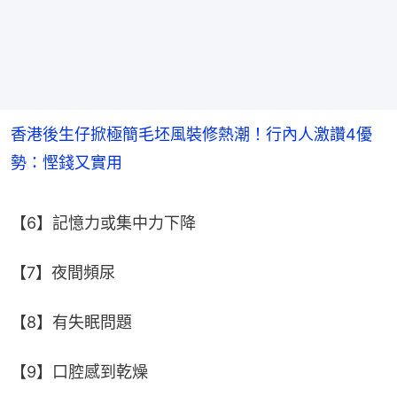
香港後生仔掀極簡毛坯風裝修熱潮！行內人激讚4優
勢：慳錢又實用
【6】記憶力或集中力下降
【7】夜間頻尿
【8】有失眠問題
【9】口腔感到乾燥