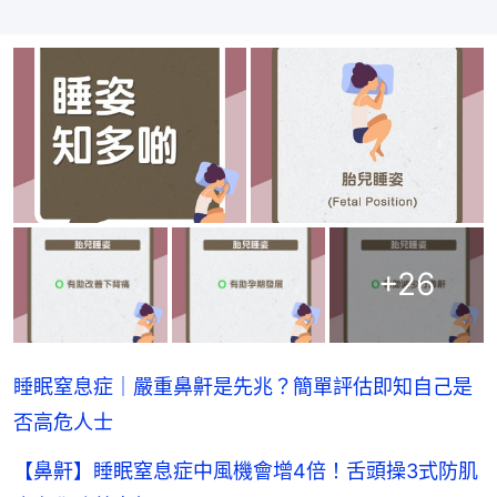
+
26
睡眠窒息症｜嚴重鼻鼾是先兆？簡單評估即知自己是
否高危人士
【鼻鼾】睡眠窒息症中風機會增4倍！舌頭操3式防肌