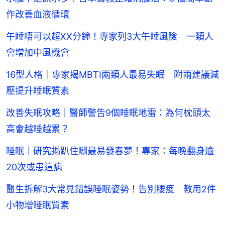
作改善血液循環
午睡唔可以超XX分鐘！專家列3大午睡風險 一類人
會增加中風機會
16型人格｜專家揭MBTI兩類人最易失眠 附兩建議減
壓提升睡眠質素
改善失眠攻略｜醫師警告9個睡眠地雷：為何枕頭太
高會越睡越累？
睡眠｜研究揭趴住瞓最易發春夢！專家：每晚翻身逾
20次或患這病
醫生拆解3大常見錯誤睡眠姿勢！告別腰痠 教用2件
小物增睡眠質素