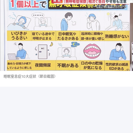
睡眠窒息症10大症狀（節目截圖）