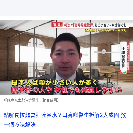
睡眠專家土肥智貴醫生（節目截圖）
點解食拉麵會狂流鼻水？耳鼻喉醫生拆解2大成因 教
一個方法解決