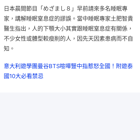
日本晨間節目「めざまし８」早前請來多名睡眠專
家，講解睡眠窒息症的謬誤。當中睡眠專家土肥智貴
醫生指出，人的下顎大小其實跟睡眠窒息症有關係，
不少女性或體型較瘦削的人，因先天因素患病而不自
知。
意大利遊學團曼谷BTS喧嘩豎中指惹怒全國！附遊泰
國10大必看禁忌