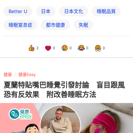
Better U
日本
日本文化
睡眠品質
睡眠窒息症
都市健康
失眠
3
0
0
0
0
健康
健康Easy
夏蘭特貼嘴巴睡覺引發討論 盲目跟風
恐有反效果 附改善睡眠方法