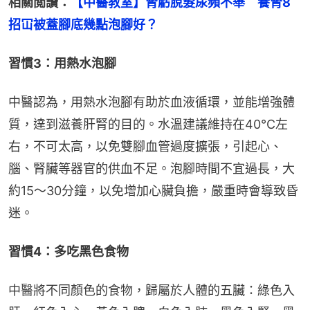
相關閲讀：
【中醫教室】腎虧脫髮尿頻不舉　養腎8
招冚被蓋腳底幾點泡腳好？
習慣3：用熱水泡腳
中醫認為，用熱水泡腳有助於血液循環，並能增強體
質，達到滋養肝腎的目的。水溫建議維持在40°C左
右，不可太高，以免雙腳血管過度擴張，引起心、
腦、腎臟等器官的供血不足。泡腳時間不宜過長，大
約15～30分鐘，以免增加心臟負擔，嚴重時會導致昏
迷。
習慣4：多吃黑色食物
中醫將不同顏色的食物，歸屬於人體的五臟：綠色入