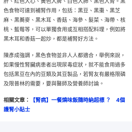
肝、紅色入心、黃色入脾、白色入肺、黑色入腎。黑
色食物可達到補腎作用，包括：黑豆、黑棗、黑芝
麻、黑蕎麥、黑木耳、香菇、海參、髮菜、海帶、核
桃、藍莓等，可以單獨食用或互相搭配料理，例如將
黑木耳和香菇一起炒，都是補腎好方法。
陳彥成強調，黑色食物並非人人都適合，舉例來說，
如果慢性腎臟病患者出現尿毒症狀，就不能食用過多
包括黑豆在內的豆類及其豆製品，若腎友有嚴格限磷
及限普林的需要，要與醫師及營養師討論。
相關文章：
【腎病】一餐燒味飯隨時納超標 ？　4個
護腎小貼士