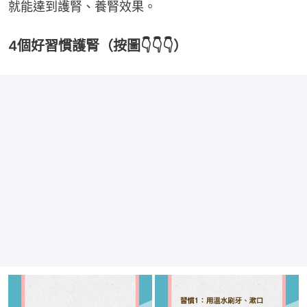
就能達到護腎、養腎效果。
4個好習慣護腎（按圖👇👇👇）