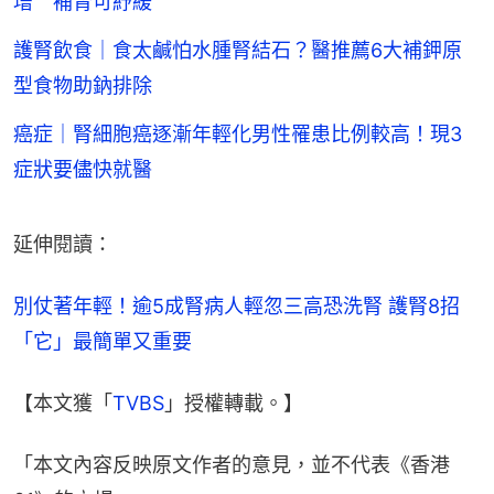
增 補腎可紓緩
護腎飲食｜食太鹹怕水腫腎結石？醫推薦6大補鉀原
型食物助鈉排除
癌症｜腎細胞癌逐漸年輕化男性罹患比例較高！現3
症狀要儘快就醫
延伸閱讀：
別仗著年輕！逾5成腎病人輕忽三高恐洗腎 護腎8招
「它」最簡單又重要
【本文獲「
TVBS
」授權轉載。】
「本文內容反映原文作者的意見，並不代表《香港