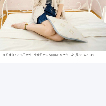
有統計指，75%的女性一生會罹患念珠​菌陰道炎至少一次 (圖片: FreePik)