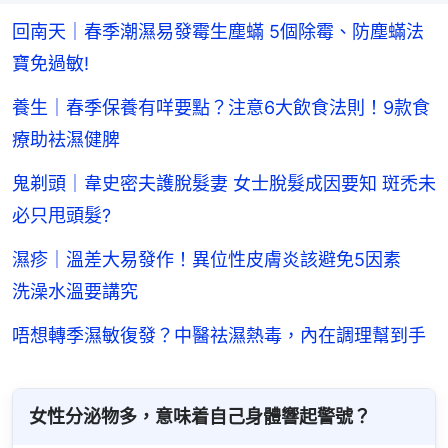
回南天｜春季潮濕易發霉生塵蟎 5個除霉、防塵蟎法
寶免過敏!
養生｜春季保養有咩要點？注意6大飲食法則！9款食
療助袪濕健脾
鬼剃頭｜韋史密夫護脫髮妻 女士脫髮成因要知 斑禿未
必只甩頭髮?
濕疹｜溫差大易發作！異位性皮膚炎該避免5因素
洗澡水溫要講究
唔想轉季濕敏復發？中醫祛濕熱毒，內在調理幫到手
女性分泌物多，意味着自己身體響起警號？