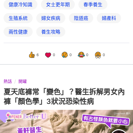
健康冷知識
女士更年期
春季養生
生殖系統
婦女疾病
陰道癌
婦產科
兩性健康
養生攻略
6
0
0
0
0
熱話
開罐
夏天底褲常「變色」？醫生拆解男女內
褲「顏色學」3狀況恐染性病