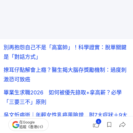
別再抱怨自己不是「高富帥」！科學證實：脫單關鍵
是「對話方式」
撩耳仔點解會上癮？醫生揭大腦存獎勵機制：過度刺
激恐可致癌
畢業生求職2026 如何被優先錄取+拿高薪？必學
「三要三不」原則
吳文忻病逝｜年輕女性乳癌風險增 附7大症狀＋9大
6
在Google
高危族群
追蹤《香港01》