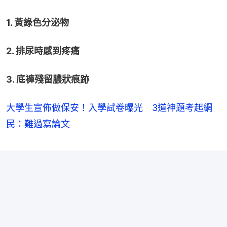
1. 黃綠色分泌物
2. 排尿時感到疼痛
3. 底褲殘留膿狀痕跡
大學生宣佈做保安！入學試卷曝光 3道神題考起網
民：難過寫論文