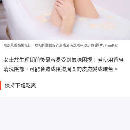
陰部肌膚嬌嫩無比，以相近酸鹼度的潔膚液清洗陰唇便足夠 (圖片: FreePik)
女士於生理期前後最容易受到氣味困擾！若使用香皂
清洗陰部，可能會造成陰道周圍的皮膚變成暗色。
保持下體乾爽