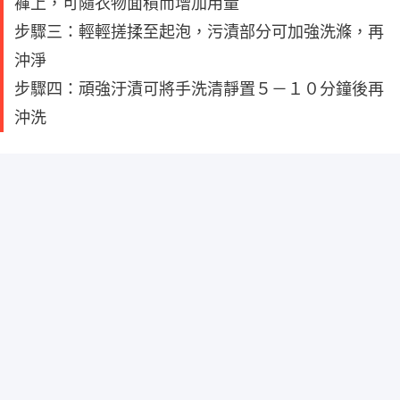
褲上，可隨衣物面積而增加用量
步驟三：輕輕搓揉至起泡，污漬部分可加強洗滌，再
沖淨
步驟四：頑強汙漬可將手洗清靜置５－１０分鐘後再
沖洗