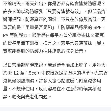
不論晴天、雨天外出，你是否都有確實塗抹防曬呢？
許多人總以為防曬乳「只要有塗就有效」，但邱品齊
醫師提醒，防曬真正的關鍵，不只在於係數高低，更
重要的是「用量是否足夠」！防曬產品標示的 SPF、
PA 等防護力，通常是在每平方公分肌膚塗抹 2 毫克
的標準用量下測得；換言之，若平常只薄薄抹一層，
實際能得到的防護力往往遠低於瓶身標示。
以日常臉部防曬來說，若涵蓋全臉加上脖子，用量大
約需 1.2 至 1.5cc，才較接近足量塗抹的標準。尤其香
港氣候悶熱潮濕，許多人擔心黏膩感而刻意減少用
量、不規律使用，反而容易在不注意的時候累積曬
黑、曬斑與光老化問題。