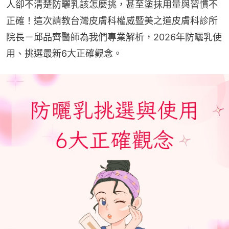
人卻不清楚防曬乳該怎麼挑，甚至塗抹用量與習慣不
正確！這次請教台灣皮膚科權威暨美之道皮膚科診所
院長－邱品齊醫師為我們專業解析，2026年防曬乳使
用、挑選最新6大正確觀念。