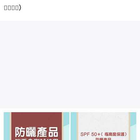
👇🏻👇🏻）