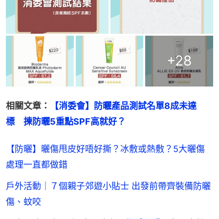
+
28
相關文章：
【消委會】防曬產品測試名單8成未達
標　揀防曬5重點SPF高就好？
【防曬】曬傷甩皮好唔好撕？冰敷或熱敷？5大曬傷
處理一直都做錯
戶外活動｜７個親子郊遊小貼士 出發前帶齊裝備防曬
傷、蚊咬