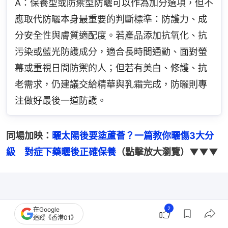
A：保養型或防禦型防曬可以作為加分選項，但不
應取代防曬本身最重要的判斷標準：防護力、成
分安全性與膚質適配度。若產品添加抗氧化、抗
污染或藍光防護成分，適合長時間通勤、面對螢
幕或重視日間防禦的人；但若有美白、修護、抗
老需求，仍建議交給精華與乳霜完成，防曬則專
注做好最後一道防護。
同場加映：
曬太陽後要塗蘆薈？一篇教你曬傷3大分
級　對症下藥曬後正確保養
（點擊放大瀏覽）▼▼▼
2
在Google
追蹤《香港01》