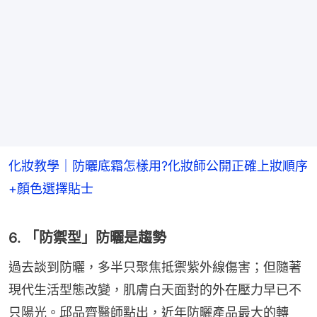
化妝教學｜防曬底霜怎樣用?化妝師公開正確上妝順序
+顏色選擇貼士
6. 「防禦型」防曬是趨勢
過去談到防曬，多半只聚焦抵禦紫外線傷害；但隨著
現代生活型態改變，肌膚白天面對的外在壓力早已不
只陽光。邱品齊醫師點出，近年防曬產品最大的轉