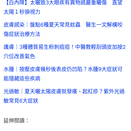
【白內障】太曬致3大眼疾有異物感嚴重曬傷 直望
太陽１秒損視力
皮膚感染｜盤點6種夏天常見蚊蟲 醫生一文解構咬
傷症狀治療方法
護膚｜3種體質易生粉刺痘痘！中醫教輕刮頭皮加按2
穴位改善氣色
水腫｜按壓皮膚幾秒後表皮仍凹陷？水腫9大症狀可
能隱藏這些疾病
光過敏｜夏天曬太陽皮膚就發癢、起紅疹？紫外光過
敏常見6大症狀
延伸閱讀：