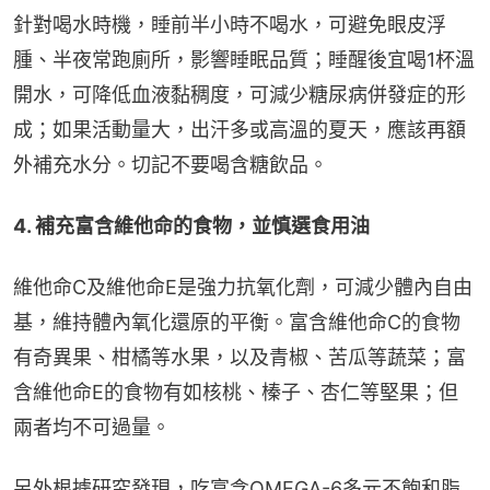
針對喝水時機，睡前半小時不喝水，可避免眼皮浮
腫、半夜常跑廁所，影響睡眠品質；睡醒後宜喝1杯溫
開水，可降低血液黏稠度，可減少糖尿病併發症的形
成；如果活動量大，出汗多或高溫的夏天，應該再額
外補充水分。切記不要喝含糖飲品。
4. 補充富含維他命的食物，並慎選食用油
維他命C及維他命E是強力抗氧化劑，可減少體內自由
基，維持體內氧化還原的平衡。富含維他命C的食物
有奇異果、柑橘等水果，以及青椒、苦瓜等蔬菜；富
含維他命E的食物有如核桃、榛子、杏仁等堅果；但
兩者均不可過量。
另外根據研究發現，吃富含OMEGA-6多元不飽和脂