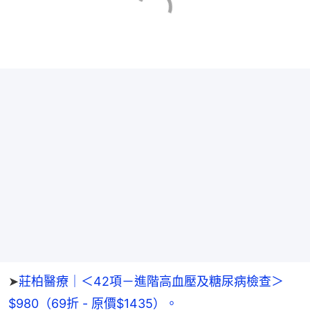
➤
莊柏醫療｜＜42項－進階高血壓及糖尿病檢查＞
$980（69折 - 原價$1435）。