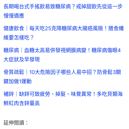
長期喝台式手搖飲易致糖尿病？戒掉甜飲先從這一步
慢慢適應
健康飲食｜每天吃25克降糖尿病大腸癌風險！膳食纖
維要怎樣吃？
糖尿病｜血糖太高易併發視網膜病變！糖尿病傷眼4
大症狀及早發現
骨質疏鬆｜10大危險因子哪些人易中招？防骨鬆3關
鍵加做1運動
補鋅｜缺鋅可致疲勞、掉髮、味覺異常！多吃貝類海
鮮紅肉含鋅量高
延伸閲讀：