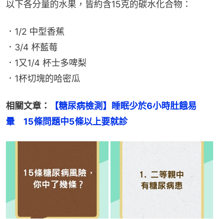
以下各分量的水果，皆約含15克的碳水化合物：
．1/2 中型香蕉
．3/4 杯藍莓
．1又1/4 杯士多啤梨
．1杯切塊的哈密瓜
相關文章：
【糖尿病檢測】睡眠少於6小時肚餓易
暈　15條問題中5條以上要就診