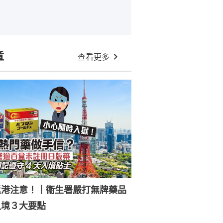
章
查看更多
返港注意！｜衞生署嚴打無牌藥品
入境３大要點