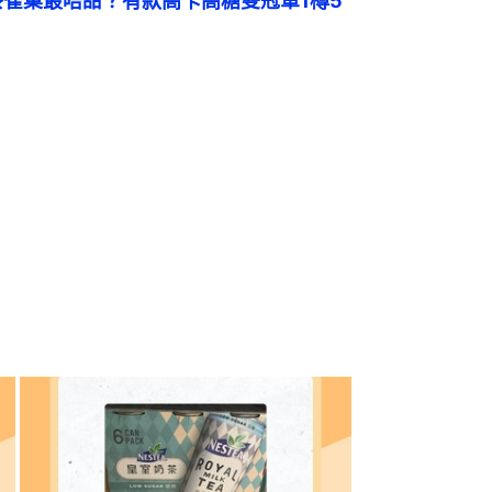
茶雀巢最唔甜？有款高卡高糖雙冠軍1樽5