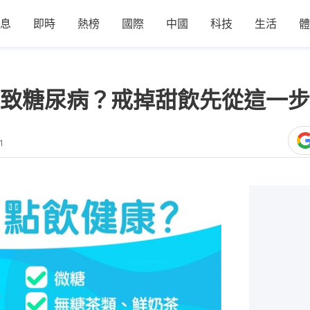
息
即時
熱榜
國際
中國
科技
生活
體
致糖尿病？戒掉甜飲先從這一步
1