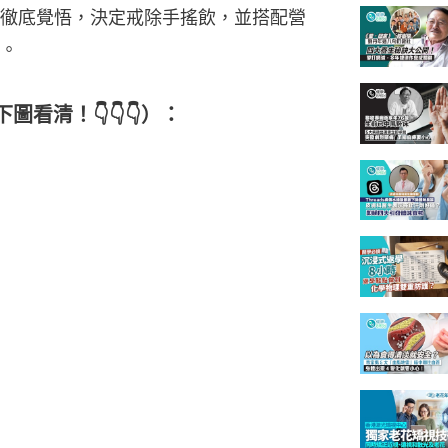
徹底覺悟，決定戒除手搖飲，並搭配營
。
看清！👇👇👇）：