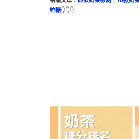
相關文章：
即飲奶茶檢測｜10款奶
粒糖
👇👇👇