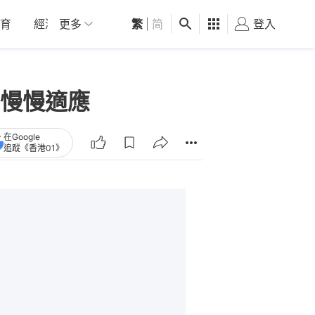
育
經濟
更多
01深圳
繁
觀點
|
简
健康
好食玩飛
登入
女
慢慢適應
在Google
追蹤《香港01》