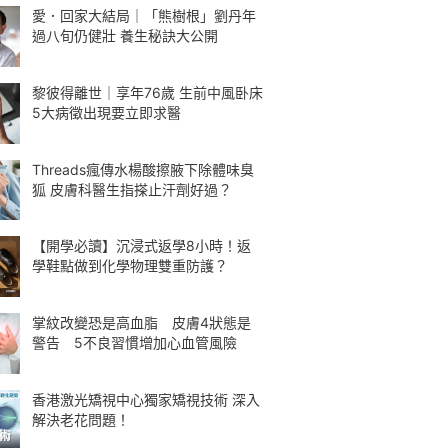
愛．回家大結局｜「熊樹根」劉丹年
過八旬仍健壯 養生秘訣大公開
黎彼得離世｜享年76歲 生前中風卧床
5大病徵出現要立即求醫
Threads瘋傳水楊酸擦腋下除體味臭
狐 皮膚科醫生指搽止汗劑好過？
【開學必讀】沉浸式返學8小時！返
學鞋點做到化學物理雙重防護？
掌紋改變恐是高血脂 皮膚4狀態是
警告 5不良習慣增加心血管風險
香港激光矯視中心獨家矯視技術 深入
解決老花問題！