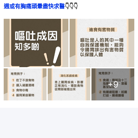
週或有胸痛頭暈盡快求醫
👇👇👇
+
9