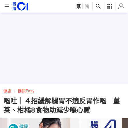
繁
|
简
健康
健康Easy
嘔吐｜４招緩解腸胃不適反胃作嘔 薑
茶、柑橘8食物助減少噁心感