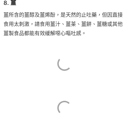
8. 薑
薑所含的薑醇及薑烯酚，是天然的止吐藥，但因直接
食用太刺激，請食用薑汁、薑茶、薑餅、薑糖或其他
薑製食品都能有效緩解噁心嘔吐感。