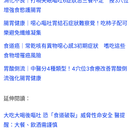
消化不良｜打嗝失眠嘔吐6症狀忌三餐不定 按3穴位
增強食慾護腸胃
腸胃健康｜噁心嘔吐胃結石症狀難察覺！吃柿子配可
樂避免纖維凝集
食道癌｜常乾咳有異物噁心感3初期症狀 嗜吃這些
食物增罹癌風險
胃酸倒流｜中醫分4種類型！4穴位3食療改善胃酸倒
流強化腸胃健康
延伸閱讀：
大吃大喝後嘔吐 恐「食道破裂」威脅性命安全 醫提
醒：大餐、飲酒需謹慎