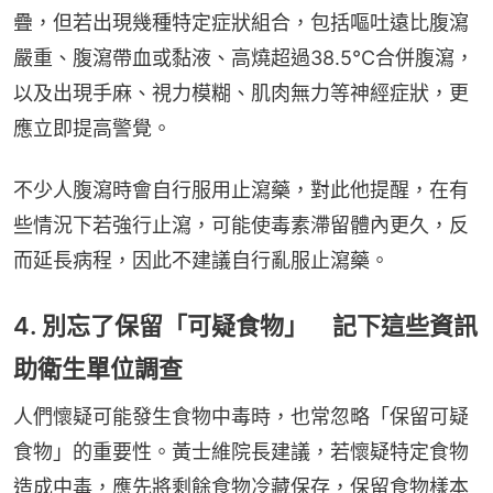
疊，但若出現幾種特定症狀組合，包括嘔吐遠比腹瀉
嚴重、腹瀉帶血或黏液、高燒超過38.5°C合併腹瀉，
以及出現手麻、視力模糊、肌肉無力等神經症狀，更
應立即提高警覺。
不少人腹瀉時會自行服用止瀉藥，對此他提醒，在有
些情況下若強行止瀉，可能使毒素滯留體內更久，反
而延長病程，因此不建議自行亂服止瀉藥。
4. 別忘了保留「可疑食物」 記下這些資訊
助衛生單位調查
人們懷疑可能發生食物中毒時，也常忽略「保留可疑
食物」的重要性。黃士維院長建議，若懷疑特定食物
造成中毒，應先將剩餘食物冷藏保存，保留食物樣本