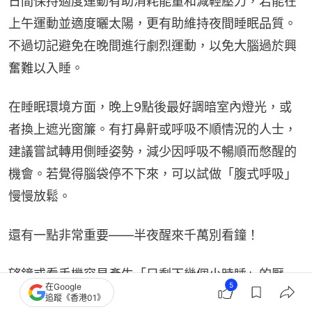
日間保持適度運動有助消耗能量和減輕壓力，若能在
上午運動並適度曬太陽，更有助維持夜間睡眠品質。
不過切記避免在晚間進行劇烈運動，以免大腦過於興
奮難以入睡。
在睡眠環境方面，晚上9點後最好調暗室內燈光，或
者換上遮光窗簾。有打鼻鼾或呼吸不順情況的人士，
建議嘗試轉用側睡姿勢，減少因呼吸不暢順而憋醒的
機會。若覺得腦袋停不下來，可以試做「腹式呼吸」
慢慢放鬆。
還有一點非常重要——半夜醒來千萬別看鐘！
望鐘或看手機容易產生「只剩下幾個小時睡」的壓
5
在Google
力，造成心理暗示性失眠。建議睡房內只使用靜音時
追蹤《香港01》