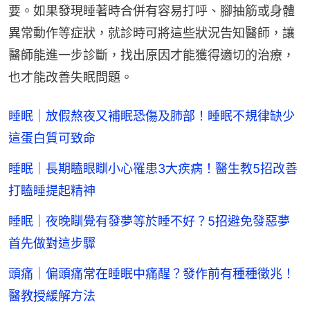
要。如果發現睡著時合併有容易打呼、腳抽筋或身體
異常動作等症狀，就診時可將這些狀況告知醫師，讓
醫師能進一步診斷，找出原因才能獲得適切的治療，
也才能改善失眠問題。
睡眠｜放假熬夜又補眠恐傷及肺部！睡眠不規律缺少
這蛋白質可致命
睡眠｜長期瞌眼瞓小心罹患3大疾病！醫生教5招改善
打瞌睡提起精神
睡眠｜夜晚瞓覺有發夢等於睡不好？5招避免發惡夢
首先做對這步驟
頭痛｜偏頭痛常在睡眠中痛醒？發作前有種種徵兆！
醫教授緩解方法