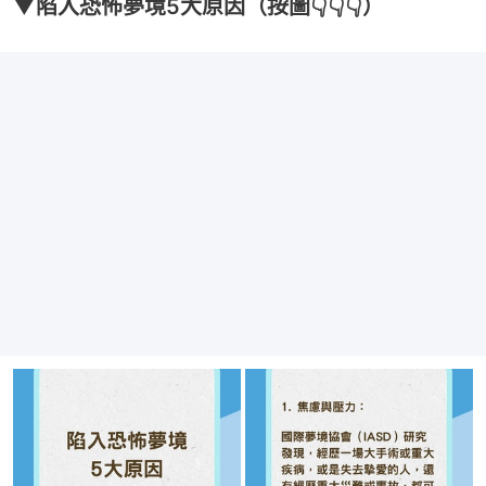
▼陷入恐怖夢境5大原因（按圖👇👇👇）