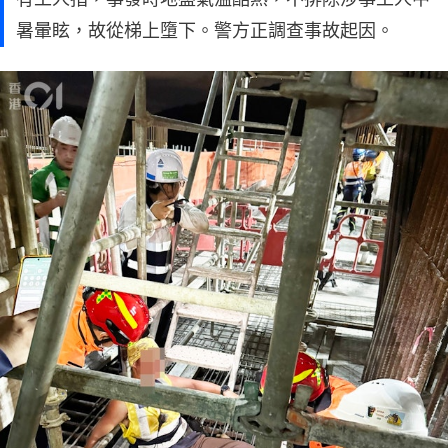
暑暈眩，故從梯上墮下。警方正調查事故起因。