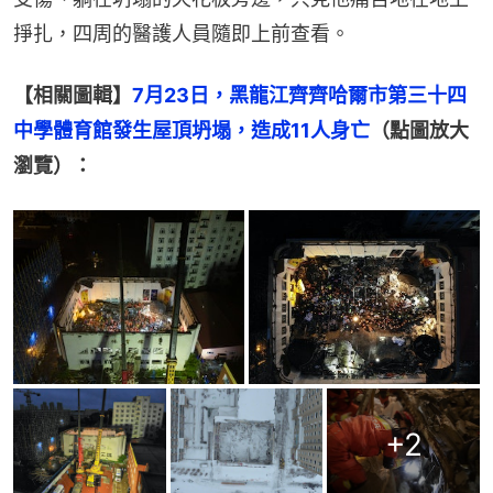
掙扎，四周的醫護人員隨即上前查看。
【相關圖輯】
7月23日，黑龍江齊齊哈爾市第三十四
中學體育館發生屋頂坍塌，造成11人身亡
（點圖放大
瀏覽）：
+
2