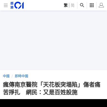
繁
|
简
中國
即時中國
瘋傳南京醫院「天花板突塌陷」傷者痛
苦掙扎 網民：又是百姓設施