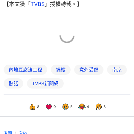
【本文獲「
TVBS
」授權轉載。】
內地豆腐渣工程
塌樓
意外受傷
南京
熱話
TVBS新聞網
8
0
5
4
8
港聞
突發