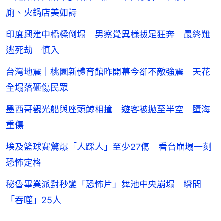
廁、火鍋店美如詩
印度興建中橋樑倒塌 男察覺異樣拔足狂奔 最終難
逃死劫｜慎入
台灣地震｜桃園新體育館昨開幕今卻不敵強震 天花
全塌落砸傷民眾
墨西哥觀光船與座頭鯨相撞 遊客被拋至半空 墮海
重傷
埃及籃球賽驚爆「人踩人」至少27傷 看台崩塌一刻
恐怖定格
秘魯畢業派對秒變「恐怖片」舞池中央崩塌 瞬間
「吞噬」25人