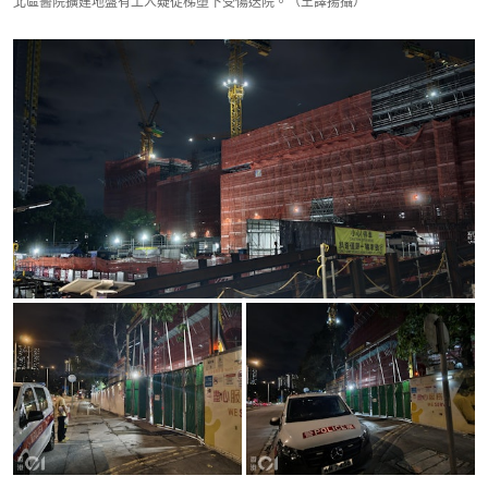
北區醫院擴建地盤有工人疑從梯墮下受傷送院。（王譯揚攝）