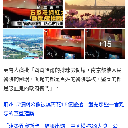
+
15
更有人痛批「齊齊哈爾的排球房倒塌，南京鼓樓人民
醫院的倒塌，倒塌的都是百姓的醫院學校，堅固的都
是吸血鬼的政府衙門」。
荊州1.7億關公像被爆再花1.5億搬遷 盤點那些一看難
忘的巨型建築
「建築界奧斯卡」結果出爐 中國橫掃29大獎 公