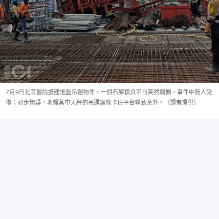
7月9日北區醫院擴建地盤吊運物件，一個石屎模具平台突然翻側，事件中無人受
傷；初步懷疑，地盤其中天秤的吊運鏈條卡住平台導致意外。（讀者提供）