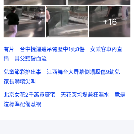
+
16
有片｜台中捷運遭吊臂壓中1死8傷 女乘客車內直
播 其父頭破血流
兒童節彩排出事 江西舞台大屏幕倒塌壓傷9幼兒
家長嚇壞尖叫
北京女花2千萬買豪宅 天花突垮塌兼狂漏水 竟是
這標準配備惹禍