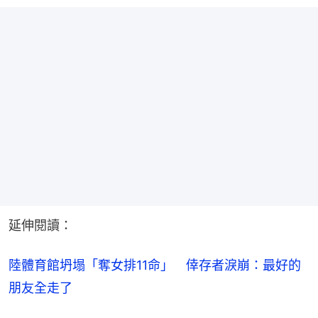
延伸閱讀：
陸體育館坍塌「奪女排11命」　倖存者淚崩：最好的
朋友全走了