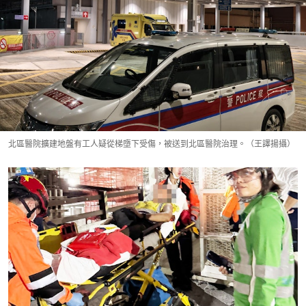
北區醫院擴建地盤有工人疑從梯墮下受傷，被送到北區醫院治理。（王譯揚攝）