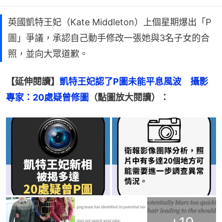
英國凱特王妃（Kate Middleton）上個星期爆出「P
圖」爭議，承認自己動手修改一張她與3名子女的合
照，並向大眾道歉。
【延伸閱讀】
凱特王妃認了P圖未能平息風波　攝影
專家：20處疑曾修圖
（點圖放大閱讀）：