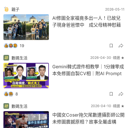
親子
2026-05-11
AI修圖全家福竟多出一人！已故兒
子現身爸爸懷中 成父母精神慰藉
19
數碼生活
2026-04-30
精選 ★
Gemini韓式證件相教學｜1分鐘零成
本免修圖自製CV相｜附AI Prompt
8
數碼生活
2026-04-10
精選 ★
中國女Coser拖欠尾數遭攝影師公開
未修圖震撼原相？故事全屬虛構