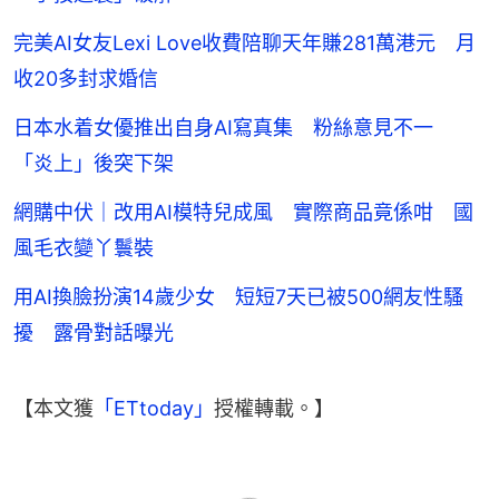
完美AI女友Lexi Love收費陪聊天年賺281萬港元 月
收20多封求婚信
日本水着女優推出自身AI寫真集 粉絲意見不一
「炎上」後突下架
網購中伏｜改用AI模特兒成風 實際商品竟係咁 國
風毛衣變丫鬟裝
用AI換臉扮演14歲少女 短短7天已被500網友性騷
擾 露骨對話曝光
【本文獲
「ETtoday」
授權轉載。】