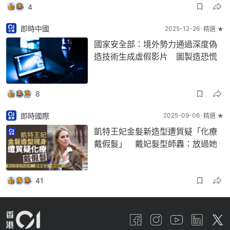
4
即時中國
2025-12-26
精選 ★
國家安全部：境外勢力通過深度偽
造技術生成虛假影片 圖製造恐慌
8
即時國際
2025-09-06
精選 ★
凱特王妃金髮新造型遭質疑「化療
戴假髮」 戴妃髮型師轟：放過她
41