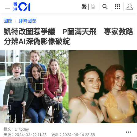
繁
|
简
國際
即時國際
凱特改圖惹爭議 P圖滿天飛 專家教路
分辨AI深偽影像破綻
撰文：
ETtoday
出版：
2024-03-22 11:25
更新：
2024-06-14 23:58