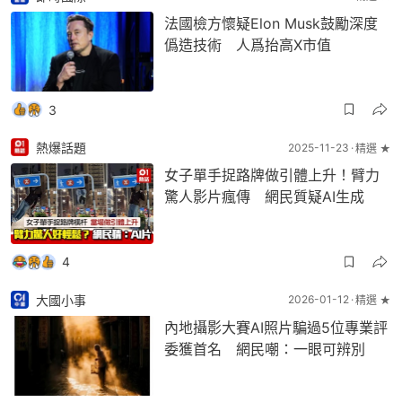
法國檢方懷疑Elon Musk鼓勵深度
僞造技術 人爲抬高X市值
3
熱爆話題
2025-11-23
精選 ★
女子單手捉路牌做引體上升！臂力
驚人影片瘋傳 網民質疑AI生成
4
大國小事
2026-01-12
精選 ★
內地攝影大賽AI照片騙過5位專業評
委獲首名 網民嘲：一眼可辨別