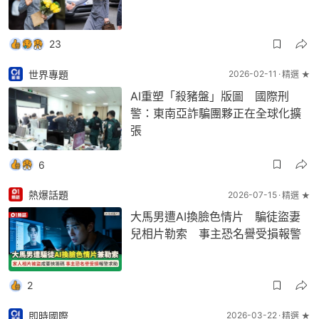
23
世界專題
2026-02-11
精選 ★
AI重塑「殺豬盤」版圖 國際刑
警：東南亞詐騙團夥正在全球化擴
張
6
熱爆話題
2026-07-15
精選 ★
大馬男遭AI換臉色情片 騙徒盜妻
兒相片勒索 事主恐名譽受損報警
2
即時國際
2026-03-22
精選 ★