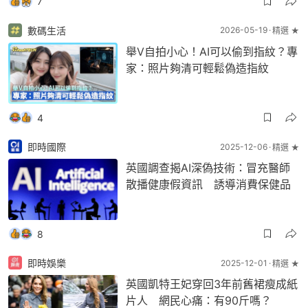
7
數碼生活
2026-05-19
精選 ★
舉V自拍小心！AI可以偷到指紋？專
家：照片夠清可輕鬆偽造指紋
4
即時國際
2025-12-06
精選 ★
英國調查揭AI深偽技術：冒充醫師
散播健康假資訊 誘導消費保健品
8
即時娛樂
2025-12-01
精選 ★
英國凱特王妃穿回3年前舊裙瘦成紙
片人 網民心痛：有90斤嗎？