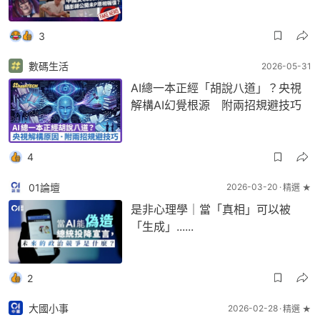
3
數碼生活
2026-05-31
AI總一本正經「胡說八道」？央視
解構AI幻覺根源 附兩招規避技巧
4
01論壇
2026-03-20
精選 ★
是非心理學｜當「真相」可以被
「生成」......
2
大國小事
2026-02-28
精選 ★