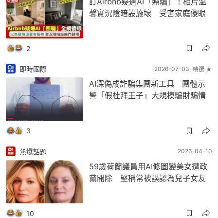
訂Airbnb疑遇AI「照騙」！相片溫
馨實況陰暗設施壞 受害家庭傻眼
2
即時國際
2026-07-03
精選 ★
AI深偽成詐騙集團新工具 團體示
警「假杜拜王子」大規模騙財騙情
3
熱爆話題
2026-04-10
59歲荷蘭議員用AI修圖變美女遭政
黨開除 堅稱常被誤認為兒子女友
10