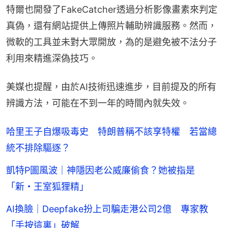
特爾也開發了FakeCatcher透過分析影像畫素來判定
真偽，還有網站提供上傳照片輔助辨識服務。然而，
微軟的工具並未對大眾開放，為的是避免被不法分子
利用來精進深偽技巧。
美媒也提醒，由於AI技術迅速進步，目前提及的所有
辨識方法，可能在不到一年的時間內就失效。
哈里王子自爆吸毒史 特朗普稱不該享特權 若當總
統不排除驅逐？
凱特P圖風波｜神隱因老公威廉偷食？她被指是
「新・王室狐狸精」
AI換臉｜Deepfake扮上司騙走港公司2億 專家教
「手按這裏」破解