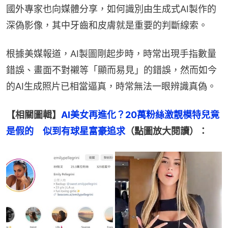
國外專家也向媒體分享，如何識別由生成式AI製作的
深偽影像，其中牙齒和皮膚就是重要的判斷線索。
根據美媒報道，AI製圖剛起步時，時常出現手指數量
錯誤、畫面不對襯等「顯而易見」的錯誤，然而如今
的AI生成照片已相當逼真，時常無法一眼辨識真偽。
【相關圖輯】
AI美女再進化？20萬粉絲激靚模特兒竟
是假的　似到有球星富豪追求
（點圖放大閱讀）：