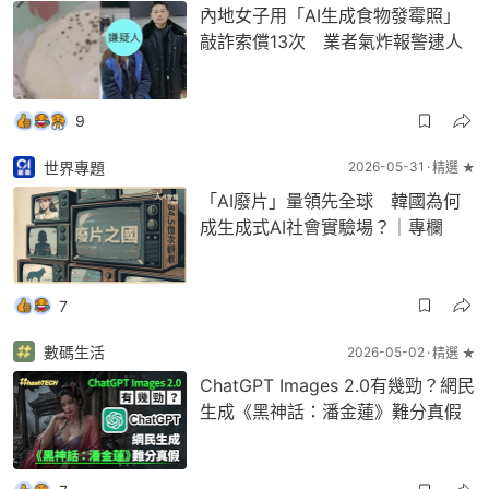
內地女子用「AI生成食物發霉照」
敲詐索償13次 業者氣炸報警逮人
9
世界專題
2026-05-31
精選 ★
「AI廢片」量領先全球 韓國為何
成生成式AI社會實驗場？｜專欄
7
數碼生活
2026-05-02
精選 ★
ChatGPT Images 2.0有幾勁？網民
生成《黑神話：潘金蓮》難分真假