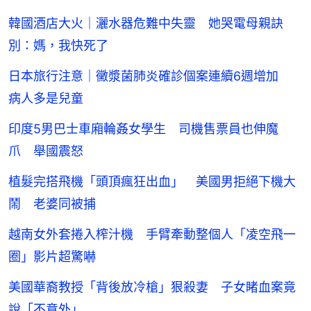
韓國酒店大火｜灑水器危難中失靈 她哭電母親訣
別：媽，我快死了
日本旅行注意｜黴漿菌肺炎確診個案連續6週增加
病人多是兒童
印度5男巴士車廂輪姦女學生 司機售票員也伸魔
爪 舉國震怒
植髮完搭飛機「頭頂瘋狂出血」 美國男拒絕下機大
鬧 老婆同被捕
越南女外套捲入榨汁機 手臂牽動整個人「凌空飛一
圈」影片超驚嚇
美國華裔教授「背後放冷槍」狠殺妻 子女睹血案竟
說「不意外」