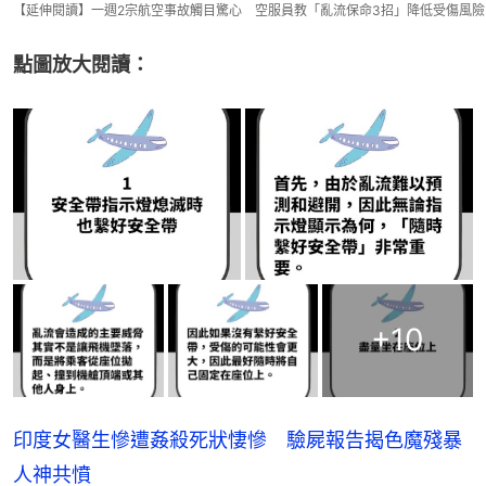
【延伸閱讀】一週2宗航空事故觸目驚心 空服員教「亂流保命3招」降低受傷風險
點圖放大閱讀：
+
10
印度女醫生慘遭姦殺死狀悽慘 驗屍報告揭色魔殘暴
人神共憤