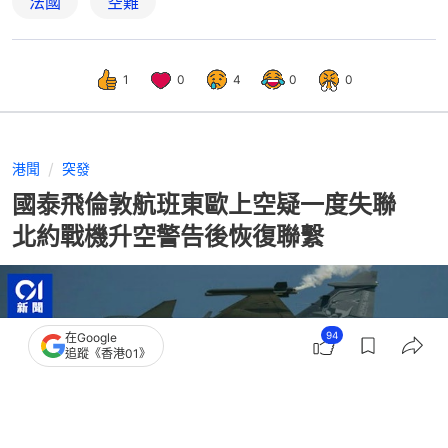
法國
空難
1
0
4
0
0
港聞
突發
國泰飛倫敦航班東歐上空疑一度失聯
北約戰機升空警告後恢復聯繫
94
在Google
追蹤《香港01》