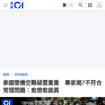
繁
|
简
國際
即時國際
泰國墜機空難疑雲重重 專家揭7不符合
常理問題：愈想愈詭異