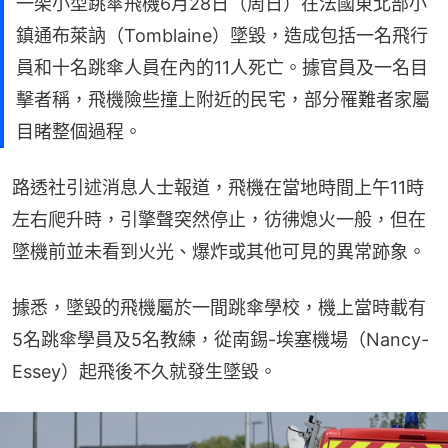
一架小型跳傘飛機6月28日（周日）在法國東北部小
鎮通布萊訥（Tomblaine）墜毀，造成包括一名飛行
員和十名跳傘人員在內的11人死亡。據官員及一名目
擊者稱，飛機險些撞上附近的民宅，部分罹難者家屬
目睹整個過程。
路透社引述消息人士報道，飛機在當地時間上午11時
左右爬升時，引擎聲突然停止，彷彿熄火一般，但在
墜機前並未看到火光、爆炸或其他可見的異常跡象。
據悉，墜毀的飛機屬於一間跳傘學校，機上當時載有
5名跳傘學員及5名教練，從南錫-埃塞機場（Nancy-
Essey）起飛後不久就發生墜毀。