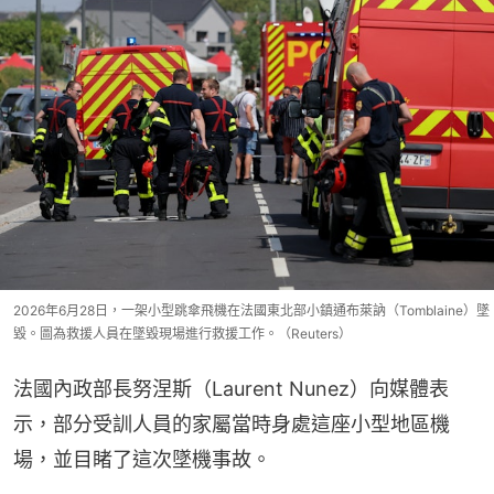
2026年6月28日，一架小型跳傘飛機在法國東北部小鎮通布萊訥（Tomblaine）墜
毀。圖為救援人員在墜毀現場進行救援工作。（Reuters）
法國內政部長努涅斯（Laurent Nunez）向媒體表
示，部分受訓人員的家屬當時身處這座小型地區機
場，並目睹了這次墜機事故。