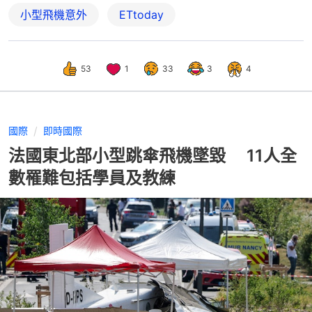
小型飛機意外
ETtoday
53
1
33
3
4
國際
即時國際
法國東北部小型跳傘飛機墜毀 11人全
數罹難包括學員及教練