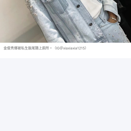
金俊秀爆被私生飯尾隨上廁所。（IG＠xiaxiaxia1215）