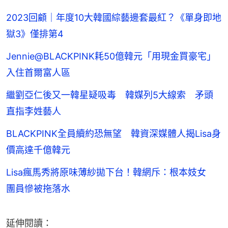
2023回顧｜年度10大韓國綜藝邊套最紅？《單身即地
獄3》僅排第4
Jennie@BLACKPINK耗50億韓元「用現金買豪宅」
入住首爾富人區
繼劉亞仁後又一韓星疑吸毒 韓媒列5大線索 矛頭
直指李姓藝人
BLACKPINK全員續約恐無望 韓資深媒體人揭Lisa身
價高達千億韓元
Lisa瘋馬秀將原味薄紗拋下台！韓網斥：根本妓女
團員慘被拖落水
延伸閱讀：