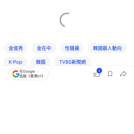
金俊秀
金在中
性騷擾
韓國藝人動向
K-Pop
韓國
TVBS新聞網
9
在Google
追蹤《香港01》
1
0
0
0
0
娛樂
人氣娛樂
遭監禁2個月持刀恐嚇、老闆脫褲性騷！
韓女星李慈恩爆暗黑潛規則