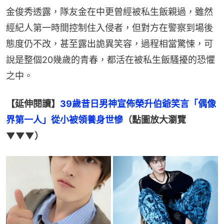
金俊秀透露，隊友金在中更曾經被私生飯親過，雖然
經紀人第一時間控制住入侵者，但對方在警察到場後
態度仍不改，甚至露出詭異笑容，過程相當驚悚，可
說是整個20幾歲的青春，都活在被私生飯騷擾的恐懼
之中。
【延伸閱讀】
39歲昔日男神宣佈榮升伯爺笑言「偶像
界第一人」從小被領養身世慘
（點圖放大瀏覽
▼▼▼）