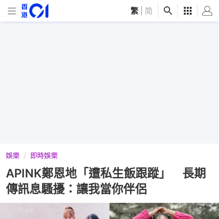
繁
|
简
娛樂
即時娛樂
APINK鄭恩地「遭私生飯跟蹤」 長期
傳訊息騷擾：讓我當你伴侶