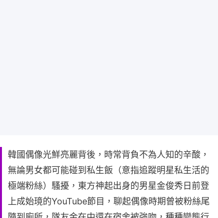
韓國偶像光鮮亮麗背後，時常背負不為人知的辛酸，
無論男女都可能碰到私生飯（意指追蹤明星私生活的
極端粉絲）騷擾，東方神起出身的男星金俊秀日前登
上成始璄的YouTube節目，聊起偶像時期曾被粉絲尾
隨到廁所，隊友金在中還在宿舍被強吻，種種變態行