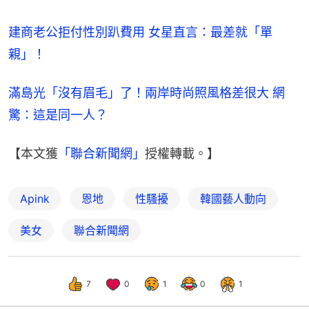
建商老公拒付性別趴費用 女星直言：最差就「單
親」！
滿島光「沒有眉毛」了！兩岸時尚照風格差很大 網
驚：這是同一人？
【本文獲
「聯合新聞網」
授權轉載。】
Apink
恩地
性騷擾
韓國藝人動向
美女
聯合新聞網
7
0
1
0
1