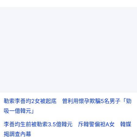
勒索李善均2女被起底 曾利用懷孕欺騙5名男子「勁
吸一億韓元」
李善均生前被勒索3.5億韓元 斥韓警偏袒A女 韓媒
揭調查內幕