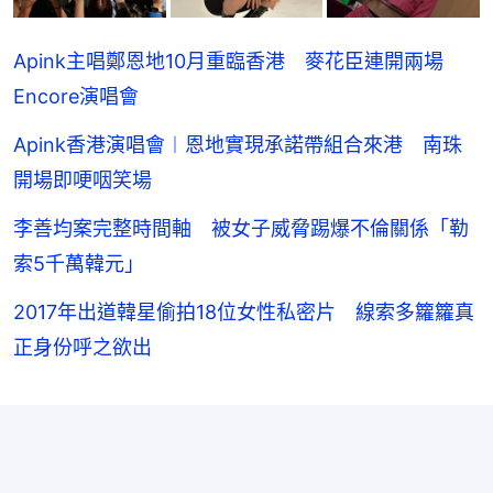
Apink主唱鄭恩地10月重臨香港 麥花臣連開兩場
Encore演唱會
Apink香港演唱會︱恩地實現承諾帶組合來港 南珠
開場即哽咽笑場
李善均案完整時間軸 被女子威脅踢爆不倫關係「勒
索5千萬韓元」
2017年出道韓星偷拍18位女性私密片 線索多籮籮真
正身份呼之欲出