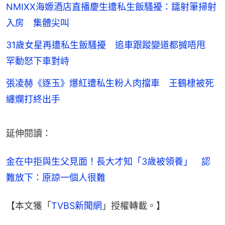
NMIXX海嫄酒店直播慶生遭私生飯騷擾：鐳射筆掃射
入房 集體尖叫
31歲女星再遭私生飯騷擾 追車跟蹤變道都搣唔甩
罕動怒下車對峙
張凌赫《逐玉》爆紅遭私生粉人肉擋車 王鶴棣被死
纏爛打終出手
延伸閱讀：
金在中拒與生父見面！長大才知「3歲被領養」　認
難放下：原諒一個人很難
【本文獲「
TVBS新聞網
」授權轉載。】