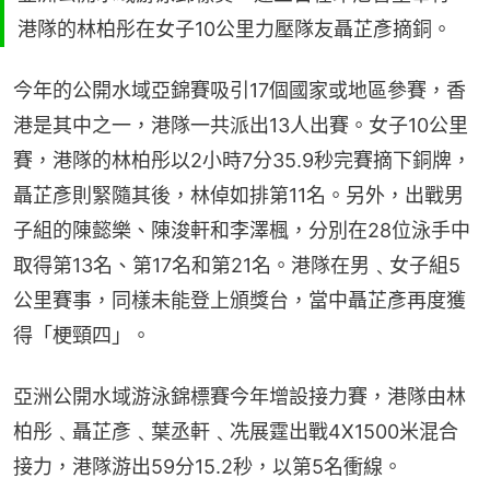
港隊的林柏彤在女子10公里力壓隊友聶芷彥摘銅。
今年的公開水域亞錦賽吸引17個國家或地區參賽，香
港是其中之一，港隊一共派出13人出賽。女子10公里
賽，港隊的林柏彤以2小時7分35.9秒完賽摘下銅牌，
聶芷彥則緊隨其後，林倬如排第11名。另外，出戰男
子組的陳懿樂、陳浚軒和李澤楓，分別在28位泳手中
取得第13名、第17名和第21名。港隊在男﹑女子組5
公里賽事，同樣未能登上頒獎台，當中聶芷彥再度獲
得「梗頸四」。
亞洲公開水域游泳錦標賽今年增設接力賽，港隊由林
柏彤﹑聶芷彥﹑葉丞軒﹑冼展霆出戰4X1500米混合
接力，港隊游出59分15.2秒，以第5名衝線。