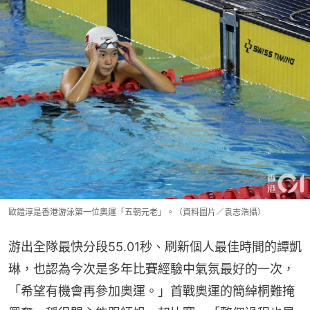
歐鎧淳是香港游泳第一位奧運「五朝元老」。（資料圖片／袁志浩攝）
游出全隊最快分段55.01秒、刷新個人最佳時間的譚凱
琳，也認為今次是多年比賽經驗中氣氛最好的一次，
「希望有機會再參加奧運。」首戰奧運的簡綽桐難掩