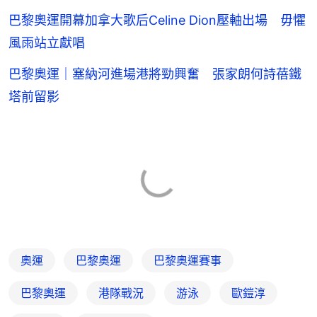
巴黎奧運開幕加拿大歌后Celine Dion壓軸出場 毋懼
風雨站立獻唱
巴黎奧運｜塞納河進場港將勁興奮 張家朗何詩蓓鐵
塔前留影
奧運
巴黎奧運
巴黎奧運賽事
巴黎奧運
港隊戰況
游泳
歐鎧淳