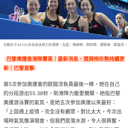
出戰女子4X100米自由泳接力的港將，左起：簡綽桐、鄭莉梅、譚凱琳、歐鎧淳。
巴黎奧運香港隊賽果｜最新消息、獎牌榜形勢持續更
新｜巴黎直擊
第5次參加奧運會的歐鎧淳負責最後一棒，她在自己
的分段游出55.38秒，助港隊力壓愛爾蘭，她指巴黎
奧運游泳賽的氣氛，是她五次參加奧運以來最好：
「上屆遇上疫情，完全沒有觀眾，對比太大，今次出
場時氣氛像演唱會，但我們是落水游，令人很興奮，