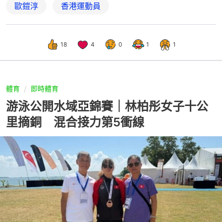
歐鎧淳
香港運動員
18
4
0
1
1
體育
即時體育
游泳公開水域亞錦賽｜林柏彤女子十公
里摘銅 混合接力第5衝線