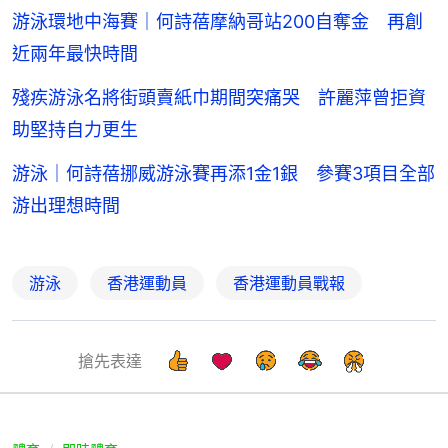
游泳環地中海賽｜何詩蓓摩納哥站200自奪金 再創
近兩年最快時間
殘疾游泳名將街頭賣紙巾期間突痛哭 許麗萍曾拒資
助堅持自力更生
游泳｜何詩蓓挪威游泳賽再添1金1銀 參賽3項目全部
游出理想時間
游泳
香港運動員
香港運動員戰報
搶先表達