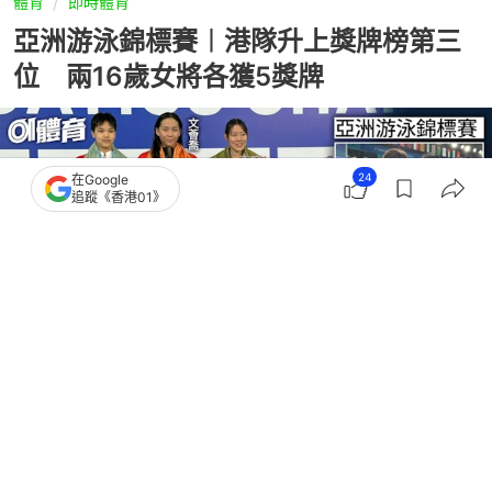
體育
即時體育
亞洲游泳錦標賽︱港隊升上獎牌榜第三
位 兩16歲女將各獲5獎牌
24
在Google
追蹤《香港01》
撰文：
吳慕兒
出版：
2025-10-02 14:11
更新：
2025-10-02 15:19