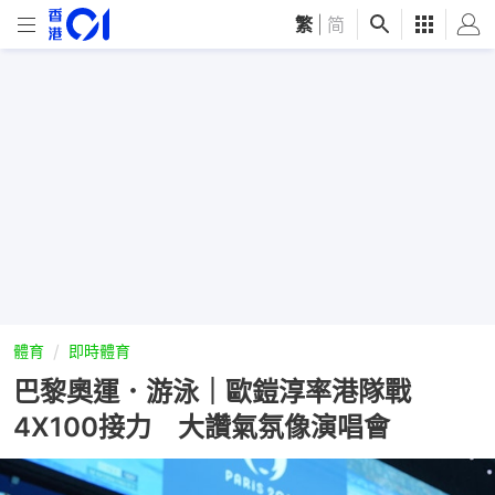
繁
|
简
體育
即時體育
巴黎奧運．游泳｜歐鎧淳率港隊戰
4X100接力 大讚氣氛像演唱會