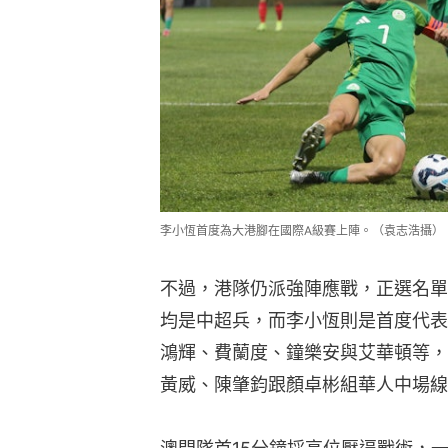
李小恆首度為大港腳在國際A級賽上陣。（袁志浩攝）
不過，港隊仍派強陣應戰，正選名單
均是中超兵，而李小恆則是首度代表
鴻輝、費蘭度、鐘樂安與艾華頓等，
黃威、陳肇鈞跟顏卓彬組華人中場線