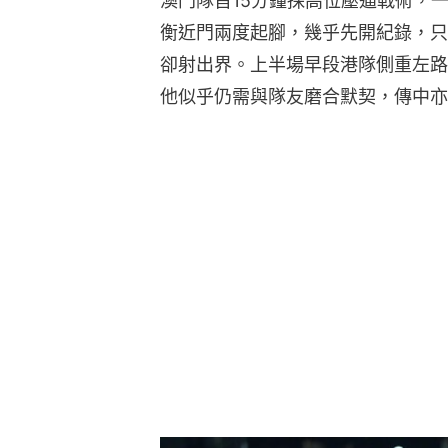
澳門隊首15分鐘採高位壓逼戰術，
衡近門兩度起腳，幾乎先開紀錄，只
卻射出界。上半場早段港隊側重左路
他似乎仍需與隊友磨合默契，傳中亦