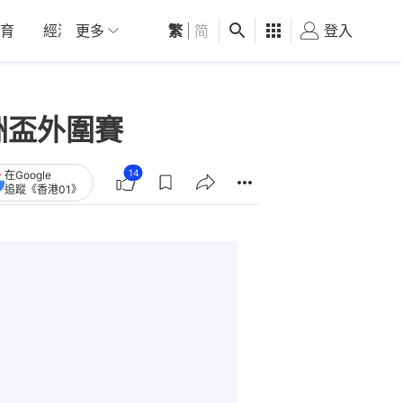
育
經濟
更多
01深圳
繁
觀點
|
简
健康
好食玩飛
登入
女
洲盃外圍賽
14
在Google
追蹤《香港01》