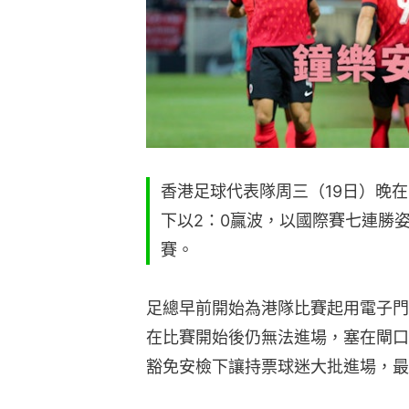
香港足球代表隊周三（19日）晚
下以2：0贏波，以國際賽七連勝
賽。
足總早前開始為港隊比賽起用電子門
在比賽開始後仍無法進場，塞在閘口
豁免安檢下讓持票球迷大批進場，最