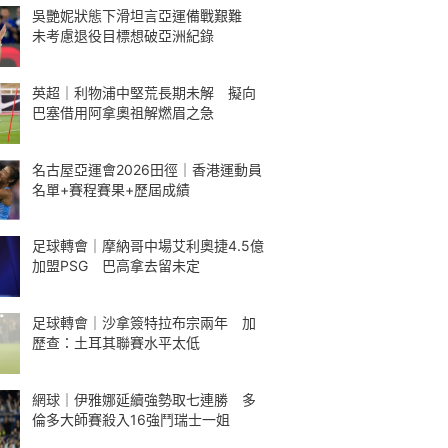
吳艷妮狀態下滑坦言亞運備戰艱難
未考慮退役目標想破亞洲紀錄
英超｜利物浦中堅荒長期未解 擬向
巴塞借用阿拿奧祖解燃眉之急
名古屋亞運會2026田徑｜香港運動員
名單+賽程賽果+歷屆成績
足球轉會｜摩納哥中場艾利奧捷4.5億
加盟PSG 巴高拿去留未定
足球轉會｜沙拿簽特拉布宗兩年 加
歷查：土耳其聯賽水平太低
網球｜伊雅娜延續強勢取七連勝 多
倫多大師賽殺入16強鬥瑞士一姐