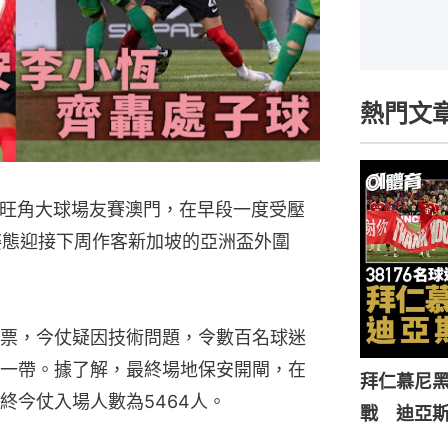
熱門文
在旺角大球場友賽澳門，在早段一度受壓
姿態迎接下周作客新加坡的亞洲盃外圍
票，今仗疑因技術問題，令數百名球迷
一帶。據了解，最終場地保安開閘，在
拜仁慕尼黑
終今仗入場人數為5464人。
戰 迪亞