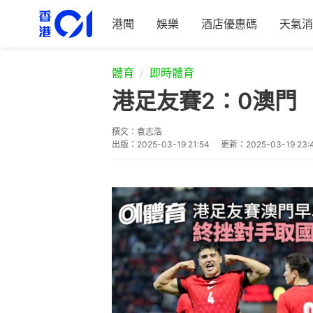
港聞
娛樂
酒店優惠碼
天氣消
體育
即時體育
港足友賽2：0澳門
撰文：
袁志浩
出版：
2025-03-19 21:54
更新：
2025-03-19 23: