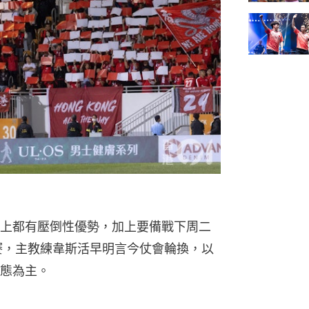
）
上都有壓倒性優勢，加上要備戰下周二
賽，主教練韋斯活早明言今仗會輪換，以
態為主。