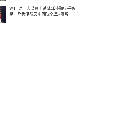
WTT瑞典大滿貫｜黃鎮廷陳顥樺爭衛
冕 附香港隊及中國隊名單+賽程