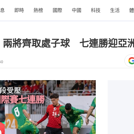
息
即時
熱榜
國際
中國
科技
生活
體
 兩將齊取處子球 七連勝迎亞
40