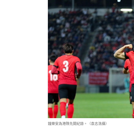
鐘樂安為港隊先開紀錄。（袁志浩攝）