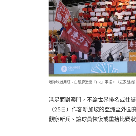
港隊球迷用紅、白紙牌造出「HK」字樣。（夏家朗攝
港足面對澳門，不論世界排名或往績
（25日）作客新加坡的亞洲盃外圍
觀察新兵、讓球員恢復或重拾比賽狀