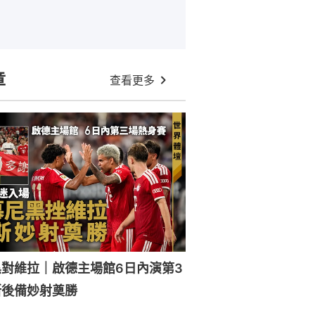
章
查看更多
對維拉｜啟德主場館6日內演第3
斯後備妙射奠勝