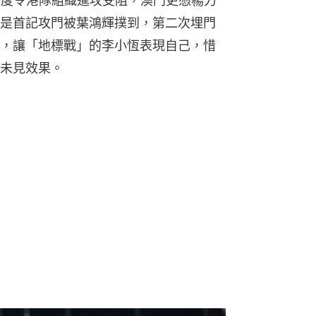
一度令港隊組織進攻受阻，澳門更憑楊力
是首記攻門被葉鴻輝撲到，第二次埋門
，讓「地標戰」的李小恆表現自己，惜
未見效果。