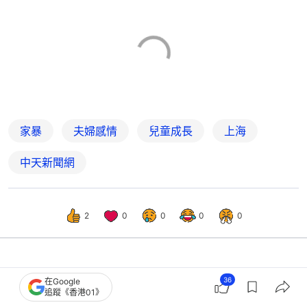
家暴
夫婦感情
兒童成長
上海
中天新聞網
2
0
0
0
0
中國
大國小事
36
在Google
追蹤《香港01》
男童以身擋𨋢引衝突 家長打人叫仔幫