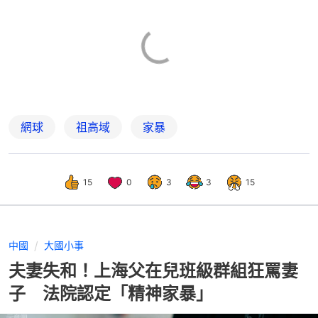
網球
祖高域
家暴
15
0
3
3
15
中國
大國小事
夫妻失和！上海父在兒班級群組狂罵妻
子 法院認定「精神家暴」