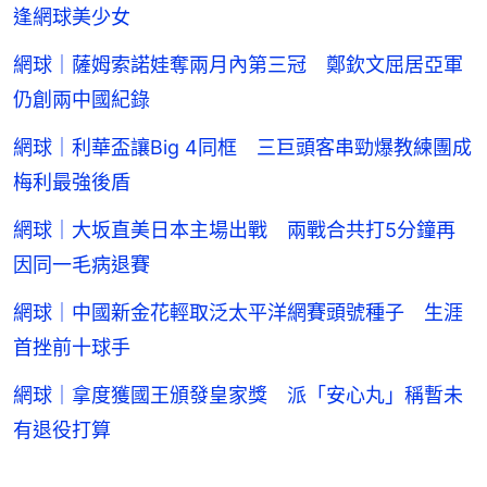
逢網球美少女
網球｜薩姆索諾娃奪兩月內第三冠 鄭欽文屈居亞軍
仍創兩中國紀錄
網球｜利華盃讓Big 4同框 三巨頭客串勁爆教練團成
梅利最強後盾
網球｜大坂直美日本主場出戰 兩戰合共打5分鐘再
因同一毛病退賽
網球｜中國新金花輕取泛太平洋網賽頭號種子 生涯
首挫前十球手
網球｜拿度獲國王頒發皇家獎 派「安心丸」稱暫未
有退役打算