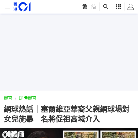
繁
|
简
體育
即時體育
網球熱話｜塞爾維亞華裔父親網球場對
女兒施暴 名將促祖高域介入