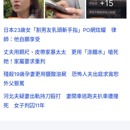
+
15
日本23歲女「割男友乳頭斬手指」PO網炫耀 律
師：他自願享受
丈夫用鋼尺、皮帶家暴太太 更用「淥麵水」嗆死
她！家屬要求重判
殘殺19歲孕妻更用鹽酸溶屍 恐怖人夫出庭求寬恕
外父狠罵
河北夫疑妻出軌持刀毆打 妻開車逃跑夫扒車遭撞
死 女子判囚11年