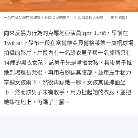
一名中國父親在網球場上狂毆女兒的影片，引起網壇極大迴響。（影片截圖）
向來反暴力行為的克羅地亞演員Igor Jurić，早前在
Twitter上發布一段在塞爾維亞貝爾格萊德一處網球場
拍攝的影片，片段內有一名綠衣男子與一名據稱只有
14歲的黑衣女孩，該男子先是掌摑女孩，其後男子推
她到場邊長凳後，再用右腳踢其腹部，並用左手猛力
掌摑女孩兩下，然後再踢她一腳。女孩其後掩面坐
下，然而該男子未有收手，用力扯起她的衣服，並把
她摔在地上，再踢了三腳。