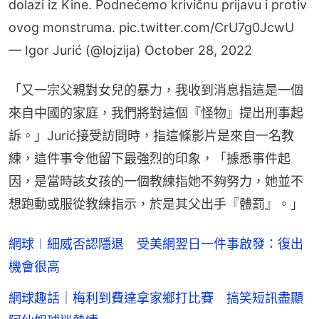
dolazi iz Kine. Podnećemo krivičnu prijavu i protiv
ovog monstruma.
pic.twitter.com/CrU7g0JcwU
— Igor Jurić (@lojzija)
October 28, 2022
「又一宗父親對女兒的暴力，我收到消息指這是一個
來自中國的家庭，我們將對這個『怪物』提出刑事起
訴。」Jurić接受訪問時，指這條影片是來自一名教
練，這件事令他留下最強烈的印象，「據悉事件起
因，是當時該女孩的一個教練指她不夠努力，她並不
想跑動或服從教練指示，於是其父出手『體罰』。」
網球︱細威否認隱退 受美網翌日一件事啟發：復出
機會很高
網球趣話｜梅利到費達拿家鄉打比賽 搞笑短訊盡顯