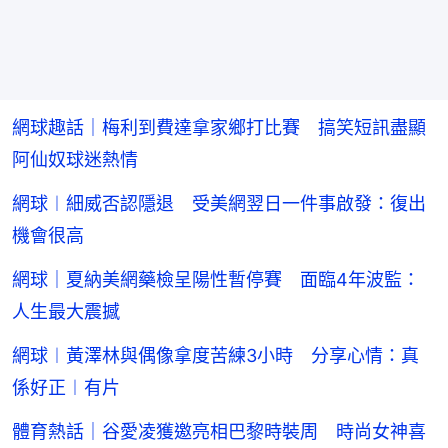
網球趣話｜梅利到費達拿家鄉打比賽 搞笑短訊盡顯
阿仙奴球迷熱情
網球︱細威否認隱退 受美網翌日一件事啟發：復出
機會很高
網球｜夏納美網藥檢呈陽性暫停賽 面臨4年波監：
人生最大震撼
網球︱黃澤林與偶像拿度苦練3小時 分享心情：真
係好正︱有片
體育熱話｜谷愛凌獲邀亮相巴黎時裝周 時尚女神喜