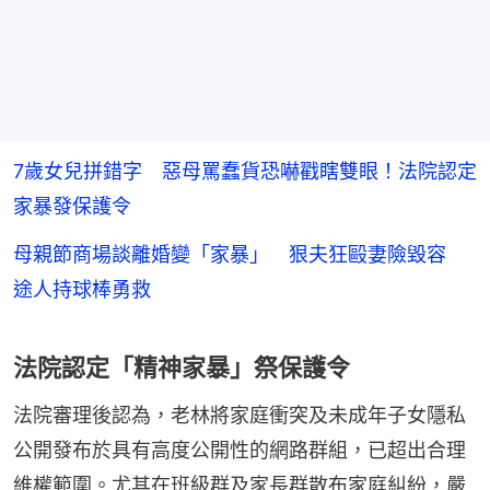
7歲女兒拼錯字 惡母罵蠢貨恐嚇戳瞎雙眼！法院認定
家暴發保護令
母親節商場談離婚變「家暴」 狠夫狂毆妻險毀容
途人持球棒勇救
法院認定「精神家暴」祭保護令
法院審理後認為，老林將家庭衝突及未成年子女隱私
公開發布於具有高度公開性的網路群組，已超出合理
維權範圍。尤其在班級群及家長群散布家庭糾紛，嚴