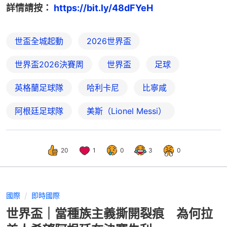
詳情請按：
 https://bit.ly/48dFYeH
世盃全城起動
2026世界盃
世界盃2026決賽周
世界盃
足球
英格蘭足球隊
哈利卡尼
比寧咸
阿根廷足球隊
美斯（Lionel Messi）
20
1
0
3
0
國際
即時國際
世界盃｜當種族主義撕開裂痕 為何拉