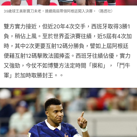
39歲球王美斯寶刀未老，連續兩屆帶領阿根廷闖入決賽。（路透社）
雙方實力接近，但近20年4次交手，西班牙取得3勝1
負，稍佔上風。至於世界盃決賽往績，近5屆有4次加
時，其中2次更要互射12碼分勝負，譬如上屆阿根廷
便藉互射12碼擊敗法國捧盃。西班牙往績佔優，實力
又強勁，今仗不如博雙方法定時間「摸和」，「鬥牛
軍」於加時取勝封王。。