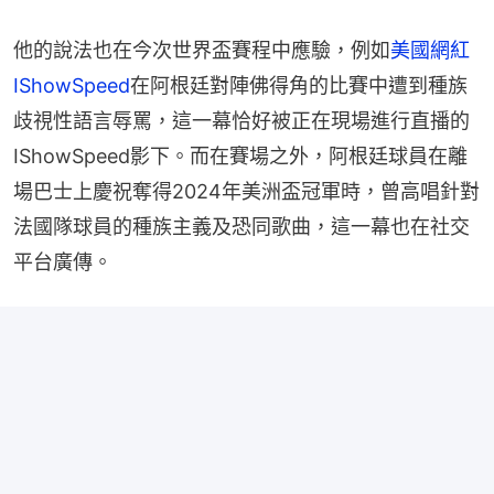
他的說法也在今次世界盃賽程中應驗，例如
美國網紅
IShowSpeed
在阿根廷對陣佛得角的比賽中遭到種族
歧視性語言辱罵，這一幕恰好被正在現場進行直播的
IShowSpeed影下。而在賽場之外，阿根廷球員在離
場巴士上慶祝奪得2024年美洲盃冠軍時，曾高唱針對
法國隊球員的種族主義及恐同歌曲，這一幕也在社交
平台廣傳。