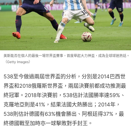
美斯能否在個人的最後一場世界盃賽事，首度舉起大力神盃，成為全球球迷熱話。
（Getty Images）
538至今做過兩屆世界盃的分析，分別是2014巴西世
界盃和2018俄羅斯世界盃，兩屆決賽前都成功推測最
終冠軍。2018年決賽前，538估計法國勝率達59%、
克羅地亞則是41%，結果法國大熱勝出；2014年，
538則估計德國有63%機會勝出、阿根廷得37%，最
終德國戰至加時亦一球擊敗對手封王。