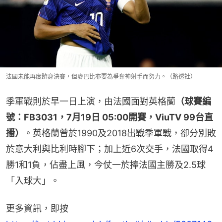
法國未能再度躋身決賽，但麥巴比亦要為爭奪神射手而努力。（路透社）
季軍戰則於早一日上演，由法國面對英格蘭
（球賽編
號：FB3031，7月19日 05:00開賽，ViuTV 99台直
播）
。英格蘭曾於1990及2018出戰季軍戰，卻分別敗
於意大利與比利時腳下；加上近6次交手，法國取得4
勝1和1負，佔盡上風，今仗一於捧法國主勝及2.5球
「入球大」。
更多資訊，即按 