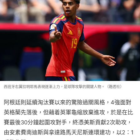
西班牙右翼拉明耶馬表現逐漸上力，是球隊攻擊的關鍵人物。（路透社）
阿根廷則延續淘汰賽以來的驚險過關風格，4強面對
英格蘭先落後，但藉着英軍龜縮放棄進攻，於是在比
賽最後30分鐘起圍攻對手，終憑美斯貢獻2次助攻，
由安素費南迪斯與拿達路馬天尼斯連環建功，以2：1