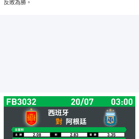
反敗為勝。