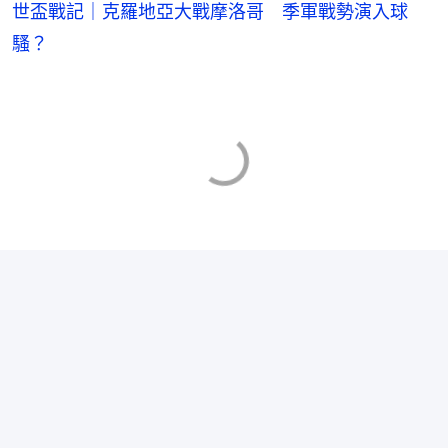
世盃戰記｜克羅地亞大戰摩洛哥 季軍戰勢演入球
騷？