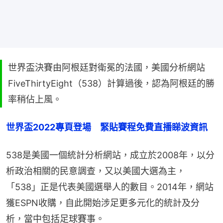
世界盃決賽由阿根廷對衛冕的法國，美國分析網站
FiveThirtyEight（538）計算過後，認為阿根廷的勝
率稍佔上風。
世界盃2022專頁登場　緊貼賽程免費直播睇波資訊
538是美國一個統計分析網站，成立於2008年，以分
析政治相關的民意調查，又以美國大選為主，
「538」正是代表美國選舉人的數目。2014年，網站
獲ESPN收購，自此開始涉足更多元化的統計及分
析，當中包括足球賽事。