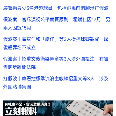
廉署拘最少5名港超球員 包括飛馬前港腳涉打假波
假波案 官斥漠視公平競賽原則 霍斌仁囚17月 另
兩人囚近15月
假波案｜霍斌仁和「艇仔」等3人操控球賽罪成 屠
俊翹罪名不成立
假波案｜招重文後衛梁羿童等3人涉外圍投注 有被
告跑步離開法院
打假波｜廉署控標準流浪主教練招重文等3人 涉及
外圍賭博集團