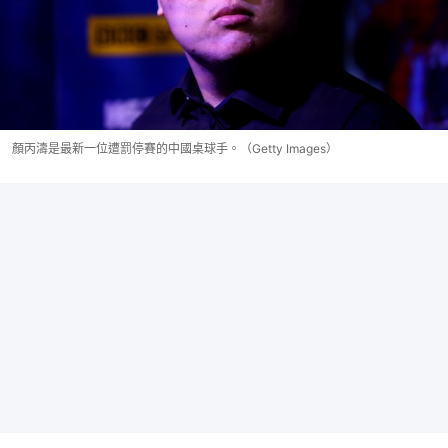
顏丙濤是最新一位遭罰停賽的中國桌球手。（Getty Images）