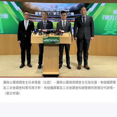
廉政公署總調查主任卓偉基（左起）、廉政公署首席調查主任吳兆基、有組織罪案
及三合會調查科警司周子軒、有組織罪案及三合會調查科總督察何恩傑交代詳情。
（蔡正邦攝）