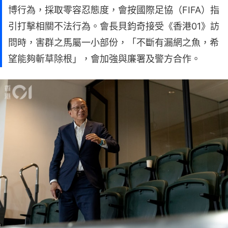
博行為，採取零容忍態度，會按國際足協（FIFA）指
引打擊相關不法行為。會長貝鈞奇接受《香港01》訪
問時，害群之馬屬一小部份，「不斷有漏網之魚，希
望能夠斬草除根」，會加強與廉署及警方合作。