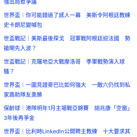
強出局惹爭議
世界盃︱你可能錯過了感人一幕 美斯令阿根廷教練
史卡朗尼變喊包
世盃戰記｜美斯最後探戈 冠軍戰阿根廷迎法國 勢
搶閘先入波？
世盃戰記｜克羅地亞大戰摩洛哥 季軍戰勢演入球
騷？
世界盃︱一圖見證麥巴比如何強大 一敵六仍找到私
家路助隊友奠勝
保齡球︱港隊明年1月主場戰亞錦賽 胡兆康「空窗」
3年後再爭金
世界盃︱比利時LinkedIn公開聘主教練 十大要求其