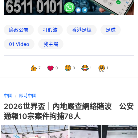
廉政公署
打假波
香港足總
足球
01 Video
我主場
7
0
0
1
1
中國
即時中國
2026世界盃｜內地嚴查網絡賭波 公安
通報10宗案件拘捕78人