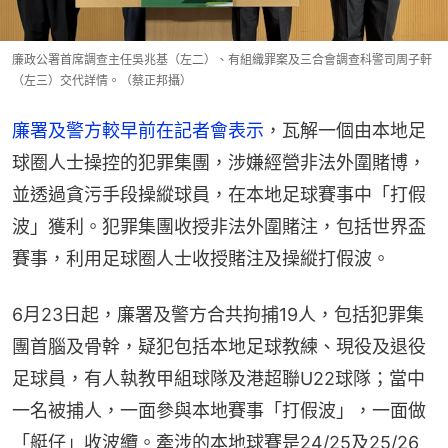
廉政公署首席調查主任吳兆基（左二）、有組織罪案及三合會調查科警司周子軒
（左三）交代詳情。（蔡正邦攝）
廉署及警方較早前在記者會表示
，瓦解一個由本地足
球圈人士操控的犯罪集團，涉嫌經營非法外圍賭博，
並透過貪污手段操縱球員，在本地足球賽事中「打假
波」獲利。犯罪集團收授非法外圍賭注，包括世界盃
賽事，利用足球圈人士收授賭注及操縱打假波。
6月23日起，廉署及警方合共拘捕19人，包括犯罪集
團首腦及骨幹，疑犯包括本地足球教練、現役及退役
足球員，有人執教甲組球隊及港超聯U22球隊；當中
一名被捕人，一面參與本地賽事「打假波」，一面做
「艇仔」收波纜。牽涉的本地球賽是24/25及25/26