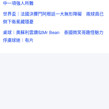
中一項強人所難
世界盃｜法國決賽鬥阿根廷一大無形障礙 兩球員已
倒下衛冕藏隱憂
桌球︱奧蘇利雲讚似Mr Bean 泰國微笑哥趣怪魅力
俘虜球迷︱有片