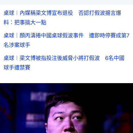
桌球︱內媒稱梁文博宣布退役 否認打假波揚言爆
料：把事搞大一點
桌球｜顏丙濤捲中國桌球假波事件 遭即時停賽成第7
名涉案球手
桌球︱梁文博被指投注後威脅小將打假波 6名中國
球手遭禁賽