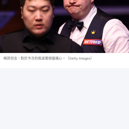
梅菲坦言，對於今次的假波案相當痛心。（Getty Images）