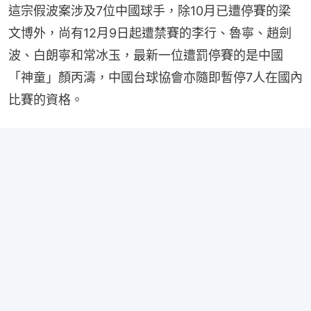
這宗假波案涉及7位中國球手，除10月已遭停賽的梁
文博外，尚有12月9日起遭禁賽的李行、魯寧、趙劍
波、白朗寧和常冰玉，最新一位遭罰停賽的是中國
「神童」顏丙濤，中國台球協會亦隨即暫停7人在國內
比賽的資格。