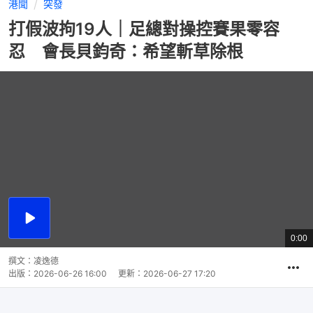
港聞
突發
打假波拘19人｜足總對操控賽果零容
忍 會長貝鈞奇：希望斬草除根
播
放
2:57
總
影
共
片
時
撰文：
凌逸德
間
出版：
2026-06-26 16:00
更新：
2026-06-27 17:20