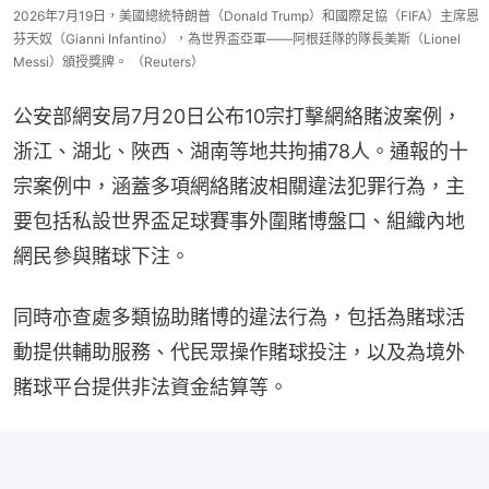
2026年7月19日，美國總統特朗普（Donald Trump）和國際足協（FIFA）主席恩
芬天奴（Gianni Infantino），為世界盃亞軍——阿根廷隊的隊長美斯（Lionel
Messi）頒授獎牌。 （Reuters）
公安部網安局7月20日公布10宗打擊網絡賭波案例，
浙江、湖北、陜西、湖南等地共拘捕78人。通報的十
宗案例中，涵蓋多項網絡賭波相關違法犯罪行為，主
要包括私設世界盃足球賽事外圍賭博盤口、組織內地
網民參與賭球下注。
同時亦查處多類協助賭博的違法行為，包括為賭球活
動提供輔助服務、代民眾操作賭球投注，以及為境外
賭球平台提供非法資金結算等。