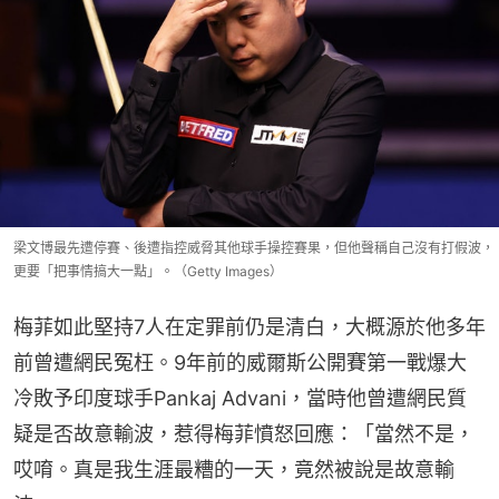
梁文博最先遭停賽、後遭指控威脅其他球手操控賽果，但他聲稱自己沒有打假波，
更要「把事情搞大一點」。（Getty Images）
梅菲如此堅持7人在定罪前仍是清白，大概源於他多年
前曾遭網民冤枉。9年前的威爾斯公開賽第一戰爆大
冷敗予印度球手Pankaj Advani，當時他曾遭網民質
疑是否故意輸波，惹得梅菲憤怒回應：「當然不是，
哎唷。真是我生涯最糟的一天，竟然被說是故意輸