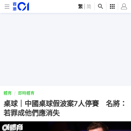
繁
|
简
體育
即時體育
桌球｜中國桌球假波案7人停賽 名將：
若罪成他們應消失