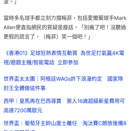
波。」
當時多名球手都立刻力撐梅菲，包括愛爾蘭球手Mark 
Allen便直指網民的質疑是廢話，「別瘋了吧！沒聽過
更假的謊言了，（梅菲）笑一個吧！」
《香港01》足球狂熱表情互動賞  為世足打氣贏4K電
視/遊戲主機/智能電話  立即參加
世界盃太太團｜阿根廷WAGs許下浪漫約定 國家隊
封王全體做這件事
西甲｜皇馬再在巴西尋寶 簽入16歲超級新星費用可
高達7200萬歐元
世界盃︱葡萄牙主帥山度士離任 淘汰賽C朗放後備8