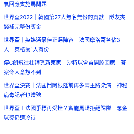
氣回應賓施馬問題
世界盃2022｜韓國第27人無名無份的貢獻 隊友夾
錢補完整份獎金
世界盃｜英媒選最佳正選陣容 法國摩洛哥各佔3
人 英格蘭1人有份
傳C朗飛往杜拜覓新東家 沙特球會首開腔回應 答
案令人意想不到
世界盃決賽｜法國鬥阿根廷前再多兩主將染病 神秘
病毒記者也遭殃
世界盃︱法國爭標再受挫？賓施馬疑拒絕歸隊 奪金
球獎仍遭冷待