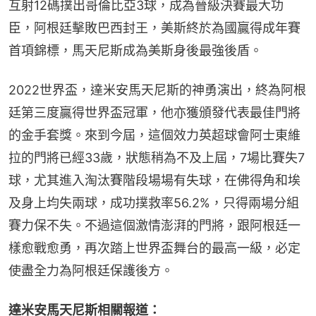
互射12碼撲出哥倫比亞3球，成為晉級決賽最大功
臣，阿根廷擊敗巴西封王，美斯終於為國贏得成年賽
首項錦標，馬天尼斯成為美斯身後最強後盾。
2022世界盃，達米安馬天尼斯的神勇演出，終為阿根
廷第三度贏得世界盃冠軍，他亦獲頒發代表最佳門將
的金手套獎。來到今屆，這個效力英超球會阿士東維
拉的門將已經33歲，狀態稍為不及上屆，7場比賽失7
球，尤其進入淘汰賽階段場場有失球，在佛得角和埃
及身上均失兩球，成功撲救率56.2%，只得兩場分組
賽力保不失。不過這個激情澎湃的門將，跟阿根廷一
樣愈戰愈勇，再次踏上世界盃舞台的最高一級，必定
使盡全力為阿根廷保護後方。
達米安馬天尼斯相關報道：