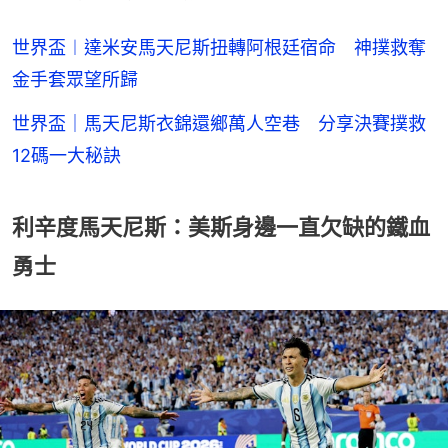
世界盃︱達米安馬天尼斯扭轉阿根廷宿命 神撲救奪
金手套眾望所歸
世界盃｜馬天尼斯衣錦還鄉萬人空巷 分享決賽撲救
12碼一大秘訣
利辛度馬天尼斯：美斯身邊一直欠缺的鐵血
勇士