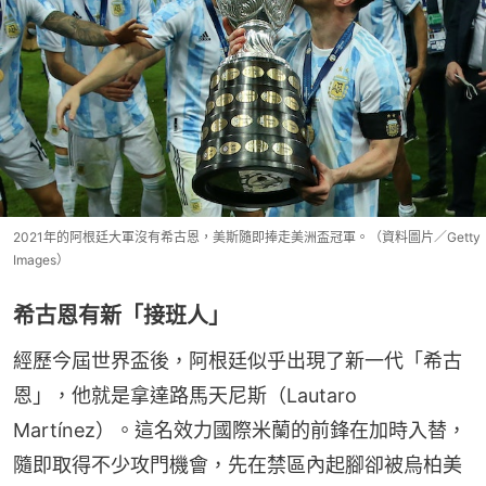
2021年的阿根廷大軍沒有希古恩，美斯隨即捧走美洲盃冠軍。（資料圖片／Getty
Images）
希古恩有新「接班人」
經歷今屆世界盃後，阿根廷似乎出現了新一代「希古
恩」，他就是拿達路馬天尼斯（Lautaro 
Martínez）。這名效力國際米蘭的前鋒在加時入替，
隨即取得不少攻門機會，先在禁區內起腳卻被烏柏美