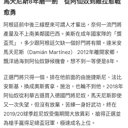
馬天尼斯8年磨一劍 從阿仙奴到維拉愈戰
愈勇
阿根廷前中後三線歷來可謂人才輩出，奈何一流門將
產量及不上南美鄰國巴西。美斯在成年國家隊的「獎
盃荒」，多少跟阿根廷欠缺一個好門將有關。達米安
馬天尼斯（Damián Martínez） 2012年離開家鄉，
飄洋過海到阿仙奴靜候機會，想不到一等便是8年。
正選門將只得一個，排在他前面的由施捷斯尼、法比
安斯基，換成奧斯賓拿、施治，也輪不到他。2018年
阿仙奴從利華古遜買入德國門將尼奴，馬天尼斯即使
又一次失望，但沒有放棄，苦練一身好武功，終在
2019/20球季趁尼奴受傷期間大放異彩，搶得正選並
為槍手贏得足總盃冠軍，極速成名上位。