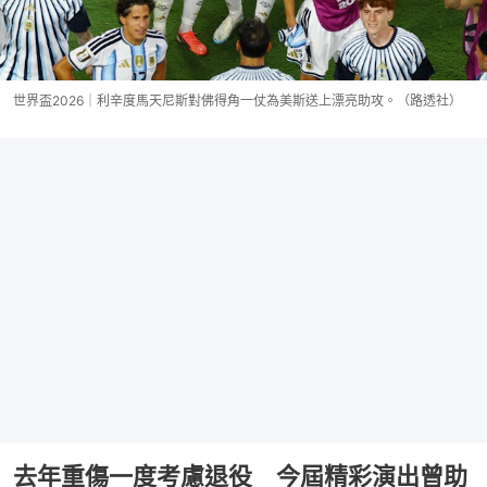
世界盃2026｜利辛度馬天尼斯對佛得角一仗為美斯送上漂亮助攻。（路透社）
去年重傷一度考慮退役 今屆精彩演出曾助