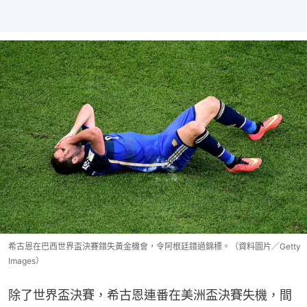
希古恩在巴西世界盃決賽錯失黃金機會，令阿根廷錯過錦標。（資料圖片／Getty
Images）
除了世界盃決賽，希古恩連番在美洲盃決賽失機，間