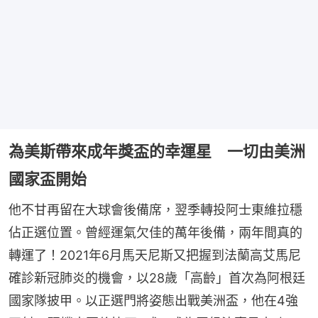
為美斯帶來成年獎盃的幸運星 一切由美洲
國家盃開始
他不甘再留在大球會後備席，翌季轉投阿士東維拉穩
佔正選位置。曾經運氣欠佳的萬年後備，兩年間真的
轉運了！2021年6月馬天尼斯又把握到法蘭高艾馬尼
確診新冠肺炎的機會，以28歲「高齡」首次為阿根廷
國家隊披甲。以正選門將姿態出戰美洲盃，他在4強