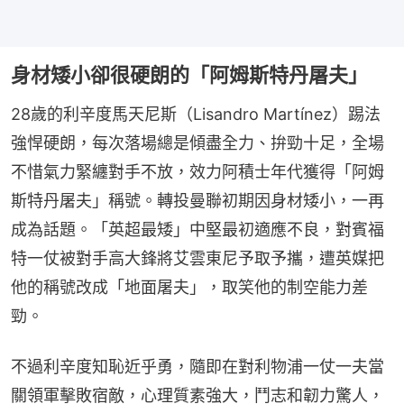
身材矮小卻很硬朗的「阿姆斯特丹屠夫」
28歲的利辛度馬天尼斯（Lisandro Martínez）踢法
強悍硬朗，每次落場總是傾盡全力、拚勁十足，全場
不惜氣力緊纏對手不放，效力阿積士年代獲得「阿姆
斯特丹屠夫」稱號。轉投曼聯初期因身材矮小，一再
成為話題。「英超最矮」中堅最初適應不良，對賓福
特一仗被對手高大鋒將艾雲東尼予取予攜，遭英媒把
他的稱號改成「地面屠夫」，取笑他的制空能力差
勁。
不過利辛度知恥近乎勇，隨即在對利物浦一仗一夫當
關領軍擊敗宿敵，心理質素強大，鬥志和韌力驚人，