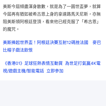
美斯今屆傾盡渾身散數，就是為了一圓世盃夢，就算
今屆再有猶如被希古恩上身的拿達路馬天尼斯，亦無
阻美斯領阿根廷登頂，看來他已經克服了「希古恩」
的魔咒。
美斯捧起世界盃！阿根廷決賽互射12碼挫法國　麥巴
比帽子戲法飲恨
《香港01》足球狂熱表情互動賞  為世足打氣贏4K電
視/遊戲主機/智能電話  立即參加