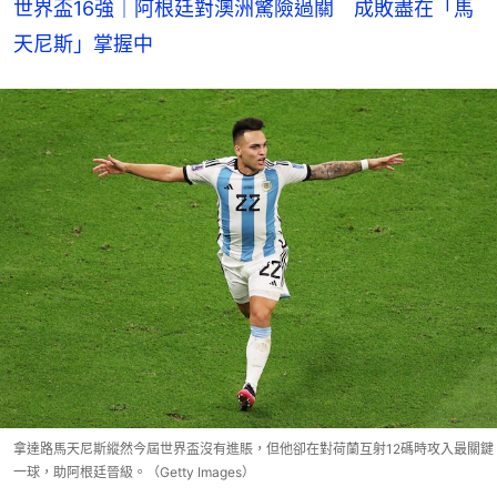
世界盃16強｜阿根廷對澳洲驚險過關　成敗盡在「馬
天尼斯」掌握中
拿達路馬天尼斯縱然今屆世界盃沒有進賬，但他卻在對荷蘭互射12碼時攻入最關鍵
一球，助阿根廷晉級。（Getty Images）