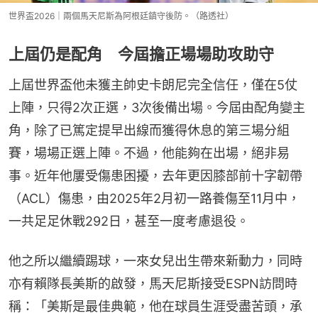
世界盃2026｜兩個馬天尼斯為阿根廷鎮守後防。（路透社）
上屆仍是配角 今屆擔正場場助攻助守
上屆世界盃他未獲主帥史卡朗尼完全信任，僅在5仗
上陣，只得2次正選，3次後備出場。今屆由配角變主
角，除了已篤定提早出線而獲得休息的第三場分組
賽，場場正選上陣。不過，他能夠在出場，絕非易
事。近年他屢受傷患困擾，去年更因膝部前十字韌帶
（ACL）傷患，由2025年2月初一路養傷至11月中，
一共足足休戰292日，甚至一度考慮退役。
他之所以繼續踢球，一來女兒出生帶來新動力，同時
亦有賴隊長美斯的啟發，馬天尼斯接受ESPN訪問時
稱：「美斯是最佳典範，他在球員生涯受盡苦頭，承