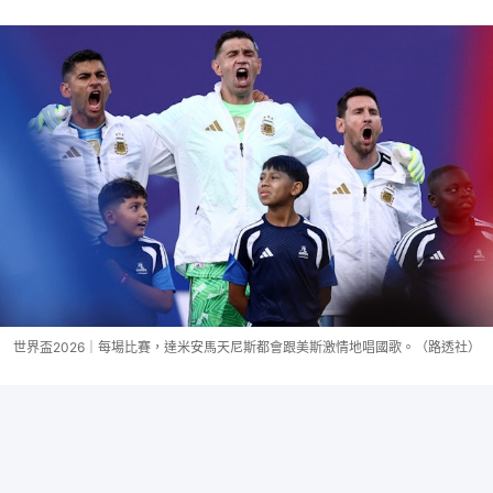
世界盃2026｜每場比賽，達米安馬天尼斯都會跟美斯激情地唱國歌。（路透社）