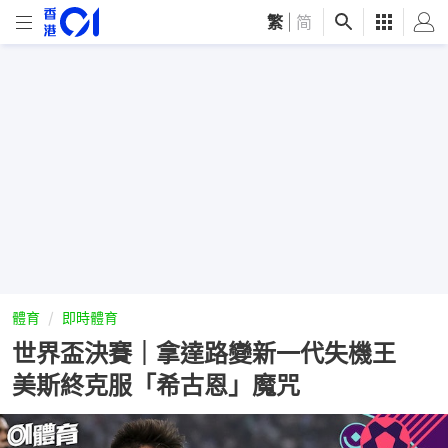
繁
|
简
體育
即時體育
世界盃決賽｜拿達路變新一代失機王
美斯終克服「希古恩」魔咒