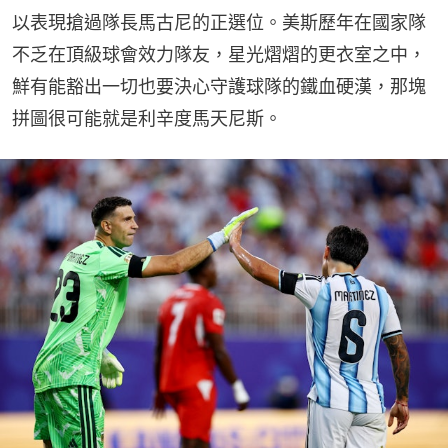
以表現搶過隊長馬古尼的正選位。美斯歷年在國家隊
不乏在頂級球會效力隊友，星光熠熠的更衣室之中，
鮮有能豁出一切也要決心守護球隊的鐵血硬漢，那塊
拼圖很可能就是利辛度馬天尼斯。