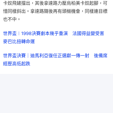
卡奴飛鏟擋出，其後拿達路力壓烏柏美卡奴起腳，可
惜同樣斜出。拿達路隨後再有頭槌機會，同樣連目標
也不中。
世界盃︱1998決賽劇本幾乎重演　法國得益變受害　
麥巴比扭轉命運
世界盃決賽｜迪馬利亞復任正選獻一傳一射　後備席
經歷高低起跌