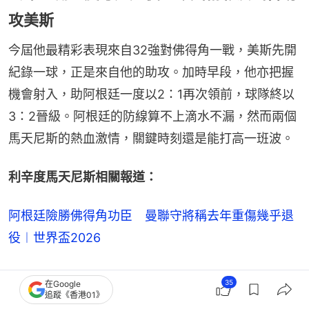
攻美斯
今屆他最精彩表現來自32強對佛得角一戰，美斯先開
紀錄一球，正是來自他的助攻。加時早段，他亦把握
機會射入，助阿根廷一度以2：1再次領前，球隊終以
3：2晉級。阿根廷的防線算不上滴水不漏，然而兩個
馬天尼斯的熱血激情，關鍵時刻還是能打高一班波。
利辛度馬天尼斯相關報道：
阿根廷險勝佛得角功臣 曼聯守將稱去年重傷幾乎退
役︱世界盃2026
拿達路馬天尼斯：重要關頭能把握機會的頂
35
在Google
追蹤《香港01》