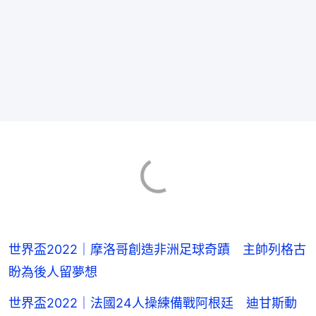
世界盃2022｜摩洛哥創造非洲足球奇蹟 主帥列格古
盼為後人留夢想
世界盃2022｜法國24人操練備戰阿根廷 迪甘斯動