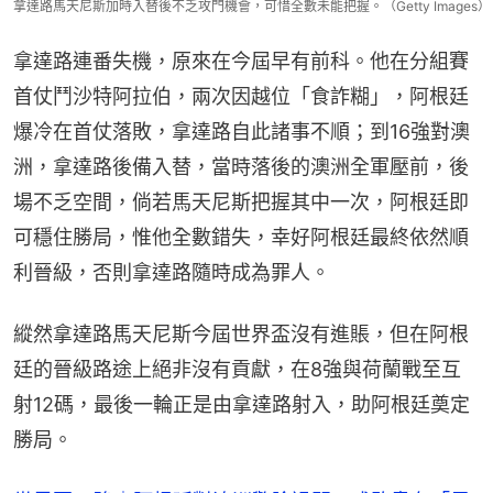
拿達路馬天尼斯加時入替後不乏攻門機會，可惜全數未能把握。（Getty Images）
拿達路連番失機，原來在今屆早有前科。他在分組賽
首仗鬥沙特阿拉伯，兩次因越位「食詐糊」，阿根廷
爆冷在首仗落敗，拿達路自此諸事不順；到16強對澳
洲，拿達路後備入替，當時落後的澳洲全軍壓前，後
場不乏空間，倘若馬天尼斯把握其中一次，阿根廷即
可穩住勝局，惟他全數錯失，幸好阿根廷最終依然順
利晉級，否則拿達路隨時成為罪人。
縱然拿達路馬天尼斯今屆世界盃沒有進賬，但在阿根
廷的晉級路途上絕非沒有貢獻，在8強與荷蘭戰至互
射12碼，最後一輪正是由拿達路射入，助阿根廷奠定
勝局。