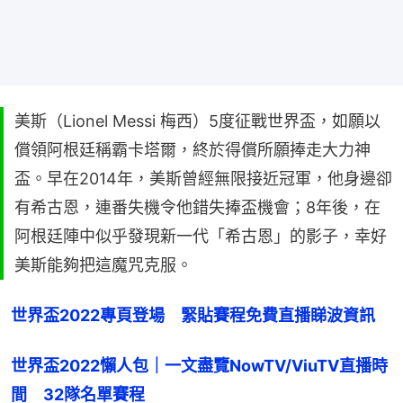
美斯（Lionel Messi 梅西）5度征戰世界盃，如願以
償領阿根廷稱霸卡塔爾，終於得償所願捧走大力神
盃。早在2014年，美斯曾經無限接近冠軍，他身邊卻
有希古恩，連番失機令他錯失捧盃機會；8年後，在
阿根廷陣中似乎發現新一代「希古恩」的影子，幸好
美斯能夠把這魔咒克服。
世界盃2022專頁登場　緊貼賽程免費直播睇波資訊
世界盃2022懶人包｜一文盡覽NowTV/ViuTV直播時
間　32隊名單賽程