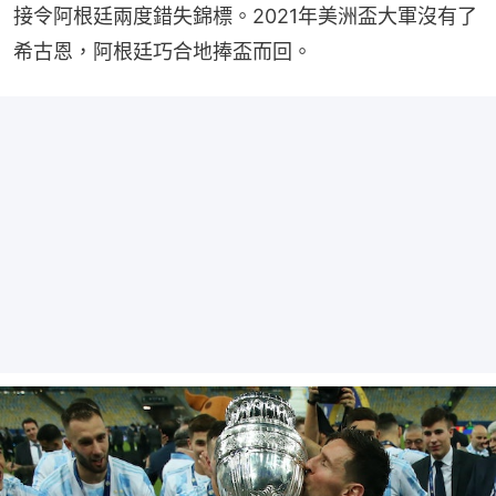
接令阿根廷兩度錯失錦標。2021年美洲盃大軍沒有了
希古恩，阿根廷巧合地捧盃而回。