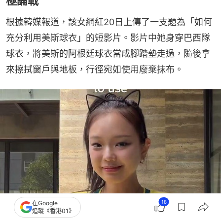
極論戰
根據韓媒報道，該女網紅20日上傳了一支題為「如何
充分利用美斯球衣」的短影片。影片中她身穿巴西隊
球衣，將美斯的阿根廷球衣當成腳踏墊走過，隨後拿
來擦拭窗戶與地板，行徑宛如使用廢棄抹布。
18
在Google
追蹤《香港01》