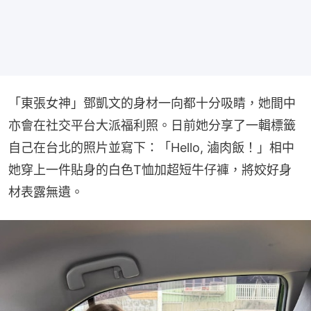
「東張女神」鄧凱文的身材一向都十分吸睛，她間中
亦會在社交平台大派福利照。日前她分享了一輯標籤
自己在台北的照片並寫下：「Hello, 滷肉飯！」相中
她穿上一件貼身的白色T恤加超短牛仔褲，將姣好身
材表露無遺。