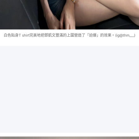
白色貼身T shirt完美地把鄧凱文豐滿的上圍營造了「迫爆」的效果。(ig@thm___)