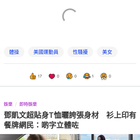
體操
美國運動員
性騷擾
美女
17
0
0
1
0
娛樂
即時娛樂
鄧凱文超貼身T恤曬誇張身材 衫上印有
餐牌網民：啲字立體咗