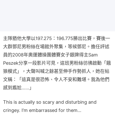
主隊猶他大學以197.275：196.775勝出比賽，賽後一
大群鄧尼男粉絲在場館外聚集，等候鄧尼。擔任評述
員的2008年奧運體操團體賽女子銀牌得主Sam 
Peszek分享一段影片可見，這班男粉絲彷彿啟動「餓
狼模式」，大聲叫喊之餘甚至伸手作勢抓人，她在帖
文稱：「這真是很恐怖、令人不安和難堪。我為他們
感到尷尬……」
This is actually so scary and disturbing and
cringey. I’m embarrassed for them…