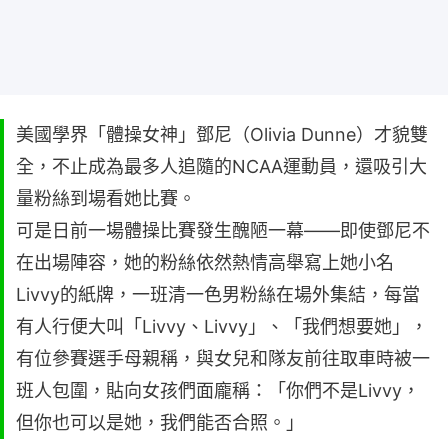
美國學界「體操女神」鄧尼（Olivia Dunne）才貌雙
全，不止成為最多人追隨的NCAA運動員，還吸引大
量粉絲到場看她比賽。
可是日前一場體操比賽發生醜陋一幕——即使鄧尼不
在出場陣容，她的粉絲依然熱情高舉寫上她小名
Livvy的紙牌，一班清一色男粉絲在場外集結，每當
有人行便大叫「Livvy、Livvy」、「我們想要她」，
有位參賽選手母親稱，與女兒和隊友前往取車時被一
班人包圍，貼向女孩們面龐稱：「你們不是Livvy，
但你也可以是她，我們能否合照。」