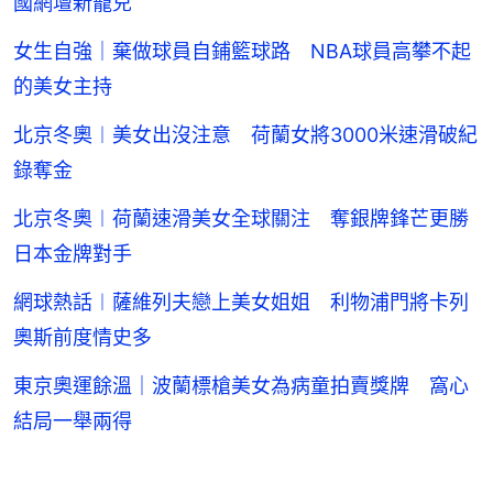
國網壇新寵兒
女生自強｜棄做球員自鋪籃球路 NBA球員高攀不起
的美女主持
北京冬奧︱美女出沒注意 荷蘭女將3000米速滑破紀
錄奪金
北京冬奧︱荷蘭速滑美女全球關注 奪銀牌鋒芒更勝
日本金牌對手
網球熱話︱薩維列夫戀上美女姐姐 利物浦門將卡列
奧斯前度情史多
東京奧運餘溫｜波蘭標槍美女為病童拍賣獎牌 窩心
結局一舉兩得