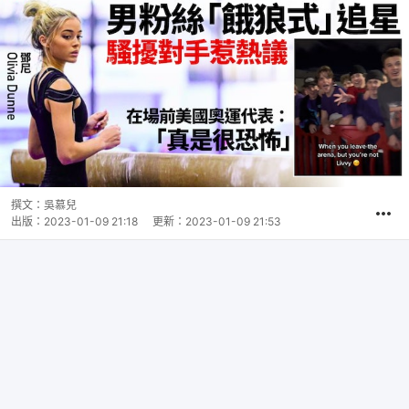
撰文：
吳慕兒
出版：
2023-01-09 21:18
更新：
2023-01-09 21:53