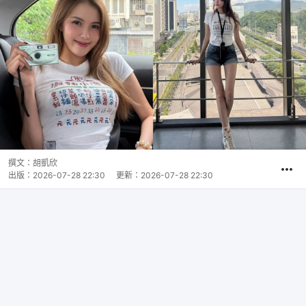
撰文：
胡凱欣
出版：
2026-07-28 22:30
更新：
2026-07-28 22:30