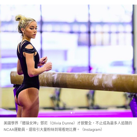
美國學界「體操女神」鄧尼（Olivia Dunne）才貌雙全，不止成為最多人追隨的
NCAA運動員，還吸引大量粉絲到場看她比賽。（Instagram）