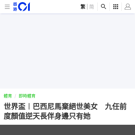
繁
|
简
體育
即時體育
世界盃︱巴西尼馬棄絕世美女 九任前
度顏值逆天長伴身邊只有她