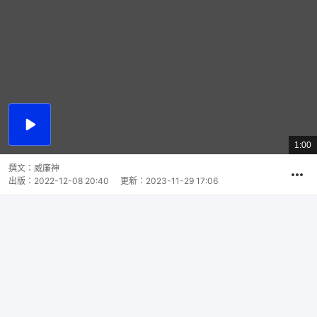
播
放
1:00
總
影
共
片
時
撰文：
威廉神
間
出版：
2022-12-08 20:40
更新：
2023-11-29 17:06