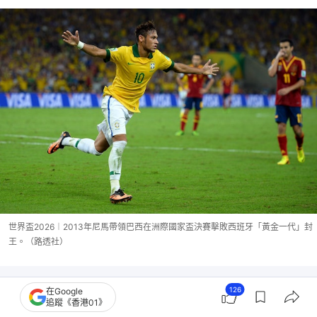
世界盃2026︱2013年尼馬帶領巴西在洲際國家盃決賽擊敗西班牙「黃金一代」封
王。（路透社）
126
在Google
追蹤《香港01》