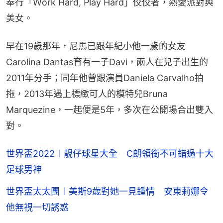
奉行「Ｗork Hard, Play Hard」佼佼者，熱愛派對與
美女。
早在19歲那年，尼馬已跟年紀小他一歲的女友
Carolina Dantas育有一子Davi，兩人在兒子出生的
2011年分手；同年他曾跟演員Daniela Carvalho拍
拖，2013年遇上標緻可人的模特兒Bruna 
Marquezine，一起便是5年，多次在公開場合出雙入
對。
世界盃2022︱靚仔球星大全 C朗領銜不可錯過十大
足球男神
世界盃太太團︱美斯9歲對她一見鍾情 安東莉娜令
他無視一切誘惑