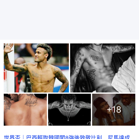
+
18
世界盃｜巴西輕取韓國闖8強後致敬比利 尼馬達成