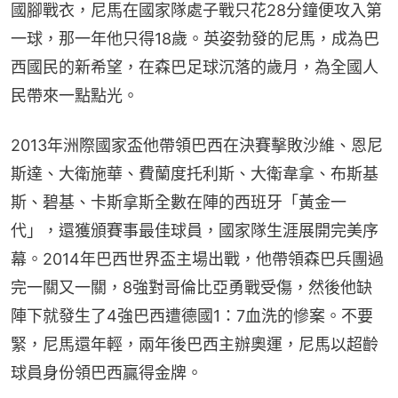
國腳戰衣，尼馬在國家隊處子戰只花28分鐘便攻入第
一球，那一年他只得18歲。英姿勃發的尼馬，成為巴
西國民的新希望，在森巴足球沉落的歲月，為全國人
民帶來一點點光。
2013年洲際國家盃他帶領巴西在決賽擊敗沙維、恩尼
斯達、大衛施華、費蘭度托利斯、大衛韋拿、布斯基
斯、碧基、卡斯拿斯全數在陣的西班牙「黃金一
代」，還獲頒賽事最佳球員，國家隊生涯展開完美序
幕。2014年巴西世界盃主場出戰，他帶領森巴兵團過
完一關又一關，8強對哥倫比亞勇戰受傷，然後他缺
陣下就發生了4強巴西遭德國1：7血洗的慘案。不要
緊，尼馬還年輕，兩年後巴西主辦奧運，尼馬以超齡
球員身份領巴西贏得金牌。