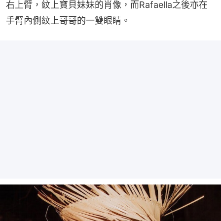
右上臂，紋上寶貝妹妹的肖像，而Rafaella之後亦在
手臂內側紋上哥哥的一雙眼睛。