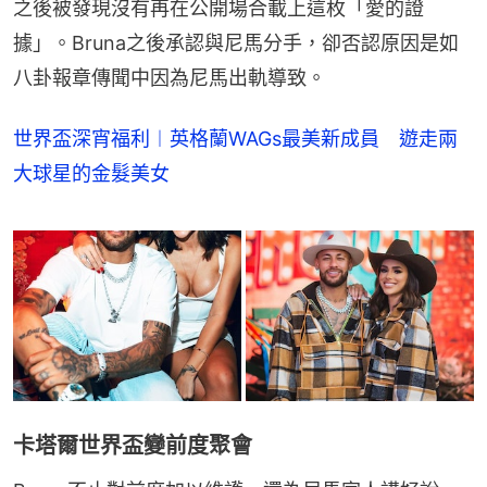
之後被發現沒有再在公開場合載上這枚「愛的證
據」。Bruna之後承認與尼馬分手，卻否認原因是如
八卦報章傳聞中因為尼馬出軌導致。
世界盃深宵福利︱英格蘭WAGs最美新成員 遊走兩
大球星的金髮美女
卡塔爾世界盃變前度聚會