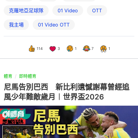
克羅地亞足球隊
01 Video
OTT
我主場
01‌ ‌Video‌ ‌OTT
114
3
1
7
1
體育
即時體育
尼馬告別巴西 新比利遺憾謝幕曾經追
風少年難敵歲月︱世界盃2026