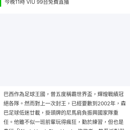
今晚11時 VIU 99台免費直播
巴西作為足球王國，曾五度稱霸世界盃，輝煌戰績冠
絕各隊。然而對上一次封王，已經要數到2002年，森
巴足球低迷廿載，掛頭牌的尼馬肩負振興國家隊重
任。他雖不似一班前輩玩得瘋狂，勤於練習，但也是