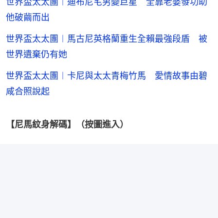
世界盃太太團︱迪布尼宅男變巨星 全靠老婆發功助
他破繭而出
世界盃太太團︱馬古尼英格蘭重生全賴最強段盾 被
世界遺棄仍有她
世界盃太太團︱卡尼與太太青梅竹馬 愛情故事由碧
咸合照說起
【尼馬紋身解碼】（按圖進入）