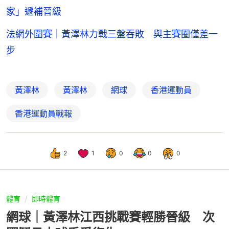
家」遞補晉級
法網外圍賽｜黃澤林力戰三盤吞敗 與主賽圈僅差一
步
黃澤林
黃澤林
網球
香港運動員
香港運動員戰報
2
1
0
0
0
體育
即時體育
網球｜黃澤林江西挑戰賽輕勝晉級 次