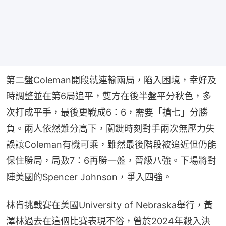
第二盤Coleman開段就連輸兩局，陷入困境，幸好及
時調整並在第6局追平，雙方在後半盤平分秋色，多
次打成平手，最後更戰成6：6，需要「搶七」分勝
負。兩人依然難分高下，關鍵時刻對手兩次無壓力失
誤讓Coleman有機可乘，雖然最後階段被追近但仍能
保住勝局，局數7：6再勝一盤，晉級八強。下場將對
陣美國的Spencer Johnson，爭入四強。
林肯挑戰賽在美國​University of Nebraska舉行，黃
澤林過去在這個比賽表現不俗，曾於2024年殺入決