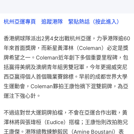
杭州亞運專頁　追蹤港隊　緊貼熱話（按此進入）
香港網球隊派出2男4女出戰杭州亞運，力爭港隊逾60
年來首面獎牌，而新星黃澤林（Coleman）必定是獎
牌希望之一。Coleman近年創下多個重要里程碑，包
括贏得美網及澳網青年組男雙冠軍，今年更揚威突尼
西亞贏得個人首個職業賽錦標。早前的成都世界大學
生運動會，Coleman夥拍王康怡摘下混雙銅牌，為亞
運注下強心針。
不過這對世大運銅牌拍檔，不會在亞運合作出戰，黃
澤林將與張瑋桓（Eudice）搭檔；王康怡則改拍胞兄
王康傑。港隊總教練鮑毅民（Amine Boustani）表