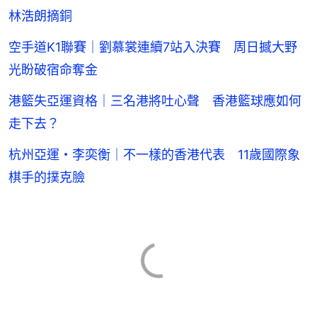
林浩朗摘銅
空手道K1聯賽｜劉慕裳連續7站入決賽 周日撼大野
光盼破宿命奪金
港籃失亞運資格｜三名港將吐心聲 香港籃球應如何
走下去？
杭州亞運・李奕衡｜不一樣的香港代表 11歲國際象
棋手的撲克臉