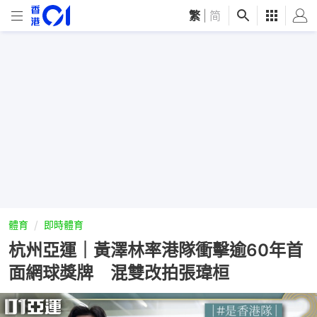
繁
|
简
體育
即時體育
杭州亞運｜黃澤林率港隊衝擊逾60年首
面網球獎牌 混雙改拍張瑋桓