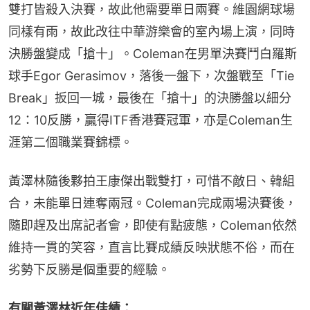
雙打皆殺入決賽，故此他需要單日兩賽。維園網球場
同樣有雨，故此改往中華游樂會的室內場上演，同時
決勝盤變成「搶十」。Coleman在男單決賽鬥白羅斯
球手Egor Gerasimov，落後一盤下，次盤戰至「Tie 
Break」扳回一城，最後在「搶十」的決勝盤以細分
12：10反勝，贏得ITF香港賽冠軍，亦是Coleman生
涯第二個職業賽錦標。
黃澤林隨後夥拍王康傑出戰雙打，可惜不敵日、韓組
合，未能單日連奪兩冠。Coleman完成兩場決賽後，
隨即趕及出席記者會，即使有點疲態，Coleman依然
維持一貫的笑容，直言比賽成績反映狀態不俗，而在
劣勢下反勝是個重要的經驗。
有關黃澤林近年佳績：