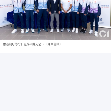
香港網球隊今日在維園見記者。（陳葦慈攝）