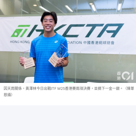
因天雨關係，黃澤林今日出戰ITF M25香港賽兩項決賽，並摘下一金一銀。（陳葦
慈攝）