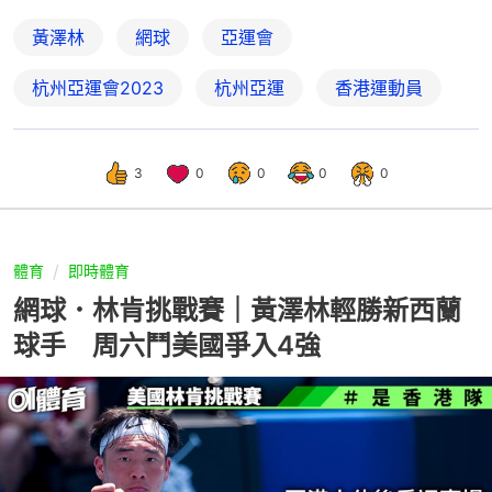
黃澤林
網球
亞運會
杭州亞運會2023
杭州亞運
香港運動員
3
0
0
0
0
體育
即時體育
網球．林肯挑戰賽｜黃澤林輕勝新西蘭
球手 周六鬥美國爭入4強