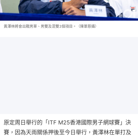
黃澤林將會出戰男單、男雙及混雙3個項目。（陳葦慈攝）
原定周日舉行的「ITF M25香港國際男子網球賽」決
賽，因為天雨關係押後至今日舉行，黃澤林在單打及