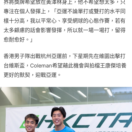
界將獎牌希望放在黃澤林身上，他不希望想太多，只
專注在個人發揮上，「亞運不論單打或雙打的水平同
樣十分高，我以平常心、享受網球的心態作賽，若有
太多顧慮的話會影響發揮，所以就一場一場打，留得
愈耐愈好。」
香港男子隊出戰杭州亞運前，下星期先在維園出擊打
台維斯盃，Coleman希望藉此機會與拍檔王康傑培養
更好的默契，迎戰亞運。