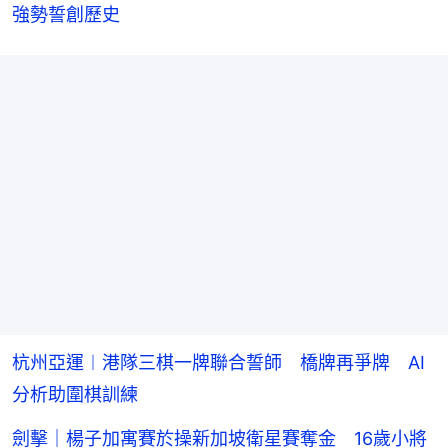
強勢誓創歷史
杭州亞運︱港隊三棋一牌聯合誓師 橋牌再爭牌 AI
分析助圍棋訓練
劍擊｜楊子加寓賽於操新加坡衛星賽奪金 16歲小將