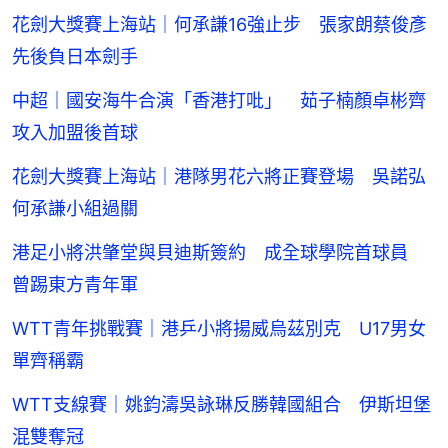
花劍大獎賽上海站｜何承謙16強止步 張家朗蔡俊彥
先後負日本劍手
中超｜國安海牛合演「香港打吡」 茹子楠顏卓彬齊
攻入加盟後首球
花劍大獎賽上海站｜港隊男花六將正賽登場 吳諾弘
何承謙小組過關
港足小將洪肇堂與貝迪斯簽約 成全球學院首球員
曾踢東方青年軍
WTT青年挑戰賽｜港乒小將揚威烏茲別克 U17男女
單齊稱霸
WTT支線賽｜姚鈞濤吳詠琳反勝韓國組合 伊斯坦堡
混雙奪冠