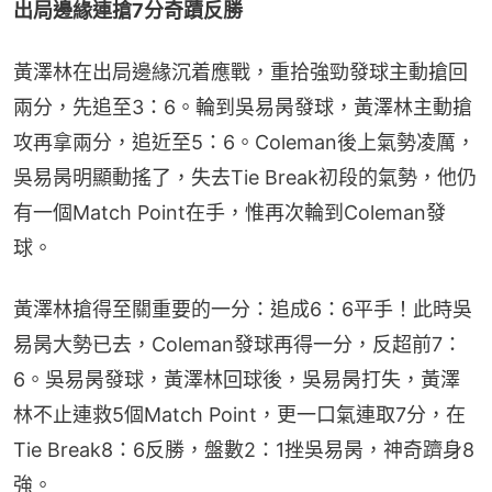
出局邊緣連搶7分奇蹟反勝
黃澤林在出局邊緣沉着應戰，重拾強勁發球主動搶回
兩分，先追至3：6。輪到吳易昺發球，黃澤林主動搶
攻再拿兩分，追近至5：6。Coleman後上氣勢凌厲，
吳易昺明顯動搖了，失去Tie Break初段的氣勢，他仍
有一個Match Point在手，惟再次輪到Coleman發
球。
黃澤林搶得至關重要的一分：追成6：6平手！此時吳
易昺大勢已去，Coleman發球再得一分，反超前7：
6。吳易昺發球，黃澤林回球後，吳易昺打失，黃澤
林不止連救5個Match Point，更一口氣連取7分，在
Tie Break8：6反勝，盤數2：1挫吳易昺，神奇躋身8
強。