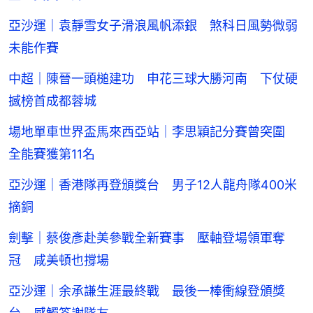
亞沙運｜袁靜雪女子滑浪風帆添銀 煞科日風勢微弱
未能作賽
中超｜陳晉一頭槌建功 申花三球大勝河南 下仗硬
撼榜首成都蓉城
場地單車世界盃馬來西亞站｜李思穎記分賽曾突圍
全能賽獲第11名
亞沙運｜香港隊再登頒獎台 男子12人龍舟隊400米
摘銅
劍擊｜蔡俊彥赴美參戰全新賽事 壓軸登場領軍奪
冠 咸美頓也撐場
亞沙運｜余承謙生涯最終戰 最後一棒衝線登頒獎