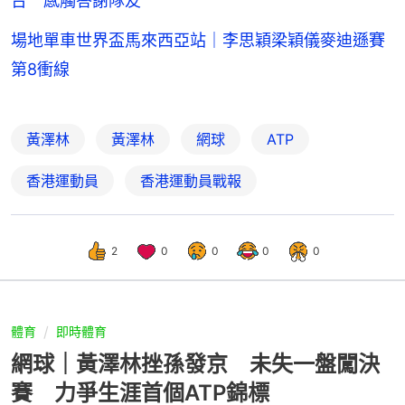
台 感觸答謝隊友
場地單車世界盃馬來西亞站｜李思穎梁穎儀麥迪遜賽
第8衝線
黃澤林
黃澤林
網球
ATP
香港運動員
香港運動員戰報
2
0
0
0
0
體育
即時體育
網球｜黃澤林挫孫發京 未失一盤闖決
賽 力爭生涯首個ATP錦標