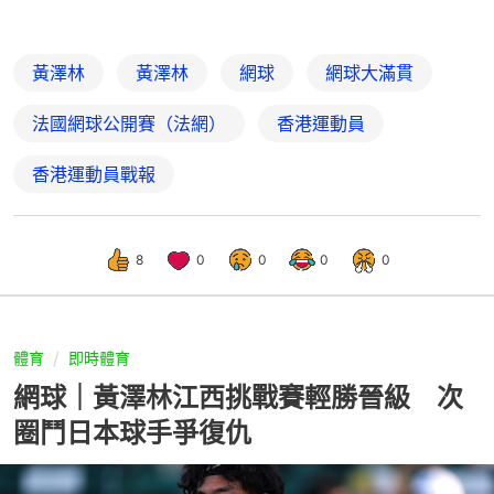
黃澤林
黃澤林
網球
網球大滿貫
法國網球公開賽（法網）
香港運動員
香港運動員戰報
8
0
0
0
0
體育
即時體育
網球｜黃澤林江西挑戰賽輕勝晉級 次
圈鬥日本球手爭復仇