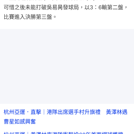
可惜之後未能打破吳易昺發球局，以3：6輸第二盤，
比賽進入決勝第三盤。
杭州亞運．直擊｜港隊出席選手村升旗禮 黃澤林遇
曹星如感興奮