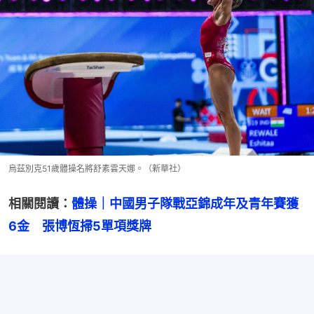
烏茲別克51歲體操名將舒素雲天娜。（新華社）
相關閱讀：
體操｜中國男子隊戰亞錦成年及青年賽獲
6金　張博恆掃5單項獎牌