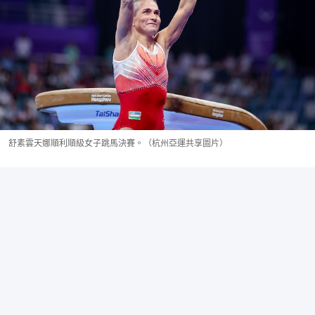
舒素雲天娜順利順級女子跳馬決賽。（杭州亞運共享圖片）