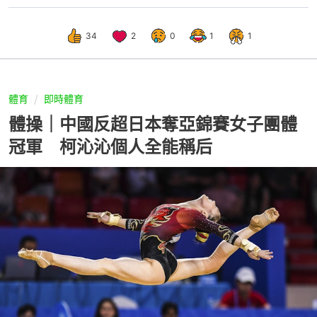
34
2
0
1
1
體育
即時體育
體操｜中國反超日本奪亞錦賽女子團體
冠軍 柯沁沁個人全能稱后