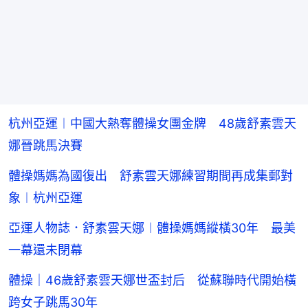
杭州亞運︱中國大熱奪體操女團金牌 48歲舒素雲天
娜晉跳馬決賽
體操媽媽為國復出 舒素雲天娜練習期間再成集郵對
象︱杭州亞運
亞運人物誌．舒素雲天娜︱體操媽媽縱橫30年 最美
一幕還未閉幕
體操｜46歲舒素雲天娜世盃封后 從蘇聯時代開始橫
跨女子跳馬30年