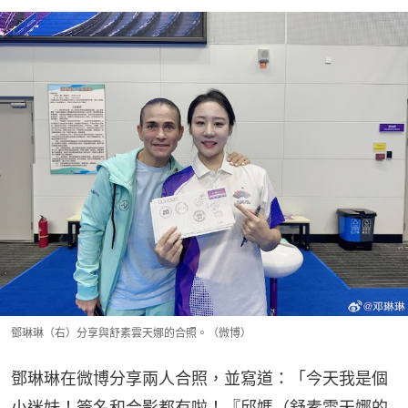
鄧琳琳（右）分享與舒素雲天娜的合照。（微博）
鄧琳琳在微博分享兩人合照，並寫道：「今天我是個
小迷妹！簽名和合影都有啦！『邱媽（舒素雲天娜的