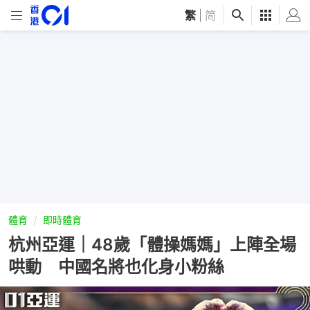
繁
|
简
體育
即時體育
杭州亞運｜48歲「體操媽媽」上陣全場
哄動 中國名將也化身小粉絲