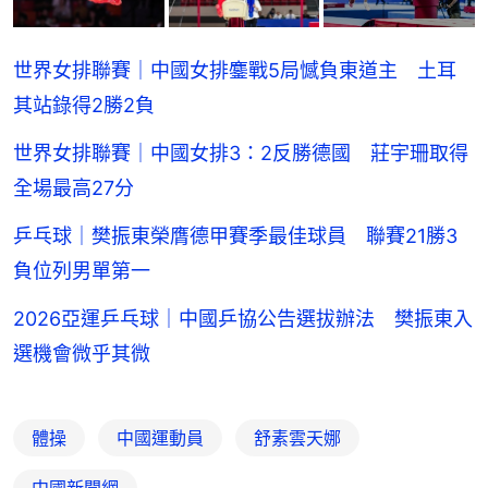
世界女排聯賽｜中國女排鏖戰5局憾負東道主 土耳
其站錄得2勝2負
世界女排聯賽｜中國女排3：2反勝德國 莊宇珊取得
全場最高27分
乒乓球｜樊振東榮膺德甲賽季最佳球員 聯賽21勝3
負位列男單第一
2026亞運乒乓球｜中國乒協公告選拔辦法 樊振東入
選機會微乎其微
體操
中國運動員
舒素雲天娜
中國新聞網