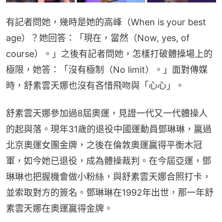
有記者問她，幾時是她的高峰（When is your best 
age）？她回答：「現在，當然（Now, yes, of 
course）。」之後有記者問她，怎樣打破體操場上的
極限，她答：「沒有極制（No limit）。」面對傳媒
時，舒素雲天娜也沒有吝惜飛吻與「心心」。
舒素雲天娜參加過8屆奧運，見證一代又一代體操人
的起與落。現年31歲的退役中國運動員鄧琳琳，贏過
北京奧運女團金牌，之後在倫敦奧運贏得平衡木冠
軍，如今她已退役，成為體操裁判。在今屆亞運，鄧
琳琳也把握機會做小粉絲，與舒素雲天娜合照打卡，
並索取對方的簽名。鄧琳琳在1992年出世，那一年舒
素雲天娜在奧運贏得金牌。