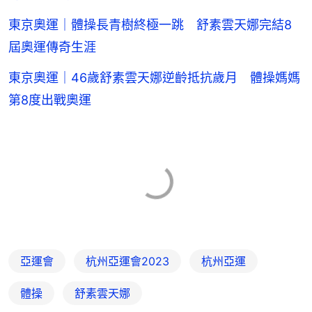
東京奧運｜體操長青樹終極一跳 舒素雲天娜完結8
屆奧運傳奇生涯
東京奧運｜46歲舒素雲天娜逆齡抵抗歲月 體操媽媽
第8度出戰奧運
亞運會
杭州亞運會2023
杭州亞運
體操
舒素雲天娜