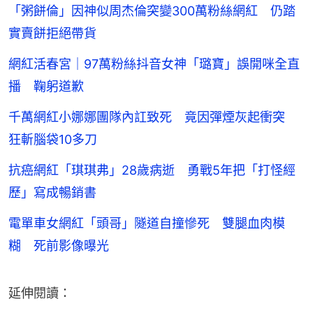
「粥餅倫」因神似周杰倫突變300萬粉絲網紅 仍踏
實賣餅拒絕帶貨
網紅活春宮｜97萬粉絲抖音女神「璐寶」誤開咪全直
播 鞠躬道歉
千萬網紅小娜娜團隊內訌致死 竟因彈煙灰起衝突
狂斬腦袋10多刀
抗癌網紅「琪琪弗」28歲病逝 勇戰5年把「打怪經
歷」寫成暢銷書
電單車女網紅「頭哥」隧道自撞慘死 雙腿血肉模
糊 死前影像曝光
延伸閱讀：