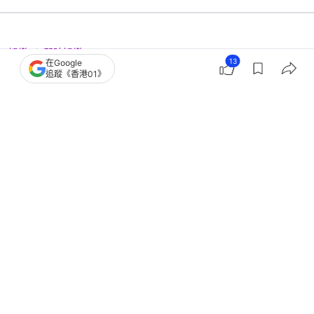
娛樂
即時娛樂
13
在Google
內地46歲網紅「醉狼」逝世 日灌三樽
追蹤《香港01》
白酒 臨終前現幻覺哭叫父母
撰文：
中天新聞網
出版：
2026-05-09 17:30
更新：
2026-05-10 22:57