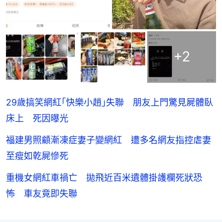
+
2
29歲搞笑網紅｢快樂小趙｣失聯 朋友上門驚見屍體臥
床上 死因曝光
福建男照顧漸凍症妻子變網紅 遭多名網友指控虐妻
至瘦如乾屍慘死
重機女網紅車禍亡 拋飛近百米遺體掛護欄死狀恐
怖 車友竟即失聯