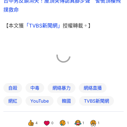
台中男反鎖消失！屋頂突傳詭異腳步聲　警衝頂樓飛
撲救命
【本文獲
「TVBS新聞網」
授權轉載。】
自殺
中毒
網絡暴力
網絡直播
網紅
YouTube
韓國
TVBS新聞網
4
0
1
1
1