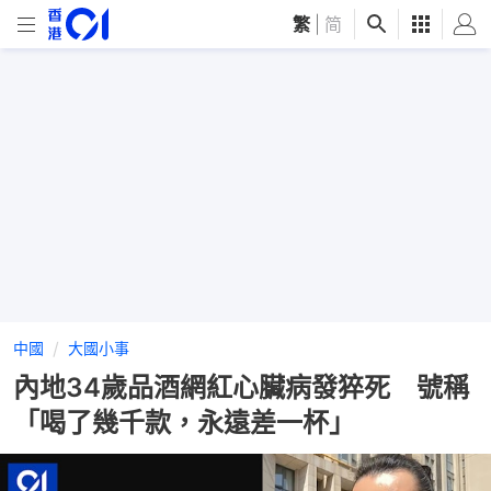
繁
|
简
中國
大國小事
內地34歲品酒網紅心臟病發猝死 號稱
「喝了幾千款，永遠差一杯」