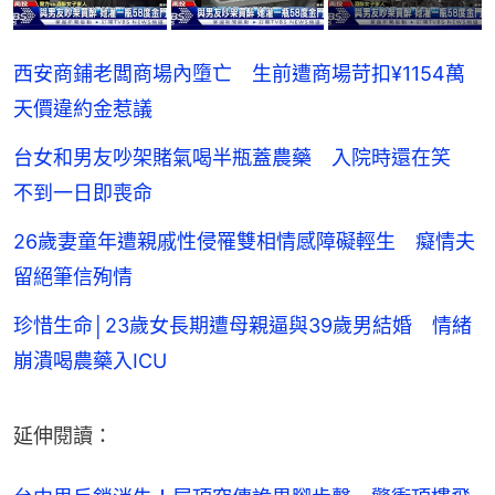
西安商鋪老闆商場內墮亡 生前遭商場苛扣¥1154萬
天價違約金惹議
台女和男友吵架賭氣喝半瓶蓋農藥 入院時還在笑
不到一日即喪命
26歲妻童年遭親戚性侵罹雙相情感障礙輕生 癡情夫
留絕筆信殉情
珍惜生命│23歲女長期遭母親逼與39歲男結婚 情緒
崩潰喝農藥入ICU
延伸閱讀：