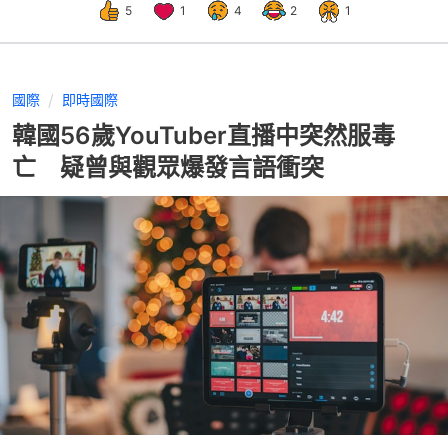
5
1
4
2
1
國際
即時國際
韓國56歲YouTuber直播中突然服毒
亡 疑曾與觀眾爆發言語衝突