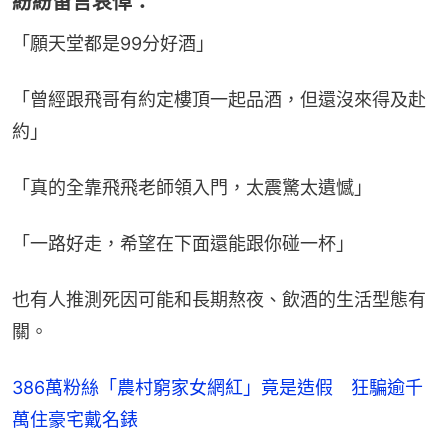
紛紛留言哀悼：
「願天堂都是99分好酒」
「曾經跟飛哥有約定樓頂一起品酒，但還沒來得及赴
約」
「真的全靠飛飛老師領入門，太震驚太遺憾」
「一路好走，希望在下面還能跟你碰一杯」
也有人推測死因可能和長期熬夜、飲酒的生活型態有
關。
386萬粉絲「農村窮家女網紅」竟是造假 狂騙逾千
萬住豪宅戴名錶