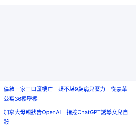
倫敦一家三口墮樓亡 疑不堪9歲病兒壓力 從豪華
公寓36樓墜樓
加拿大母親狀告OpenAI 指控ChatGPT誘導女兒自
殺