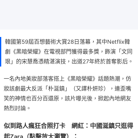
韓國第59屆百想藝術大賞28日落幕，其中Netflix韓
劇《黑暗榮耀》在電視部門獲得最多獎，飾演「文同
珢」的宋慧喬憑精湛演技，出道27年終於首奪影后。
一名內地美妝部落客搭上《黑暗榮耀》話題熱潮，仿
妝該劇最大反派「朴涎鎮」（又譯朴妍珍），連歪嘴
笑的神情也百分百還原，該片曝光後，掀起內地網友
熱烈討論。
似到路人瘋狂合照打卡 網紅：中國涎鎮只逛得
起Zara（點擊放大瀏覽）：