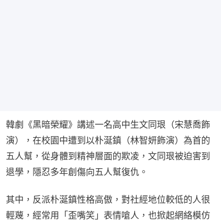
韓劇《黑暗榮耀》講述一名高中生文同珢（宋慧喬飾
演），在校園中遭到以朴涎鎮（林智妍飾演）為首的
五人幫，從身體到精神層面的欺凌，文同珢被迫害到
退學，隱忍多年創傷向五人幫復仇。
其中，反派朴涎鎮性格高傲，對社經地位較低的人很
輕蔑，經常用「歪嘴笑」表情嗆人，也掀起網絡模仿