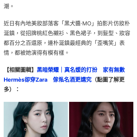
潮。
近日有內地美妝部落客「黑犬醬·MO」拍影片仿妝朴
涎鎮，從招牌桃紅色襯衫、黑色裙子，到髮型、妝容
都百分之百還原，連朴涎鎮最經典的「歪嘴笑」表
情，都被她演得有模有樣。
【相關圖輯】
黑暗榮耀｜真名媛的打扮　家有無數
Hermès卻穿Zara　傢俬名酒更講究
（點圖了解更
多）：