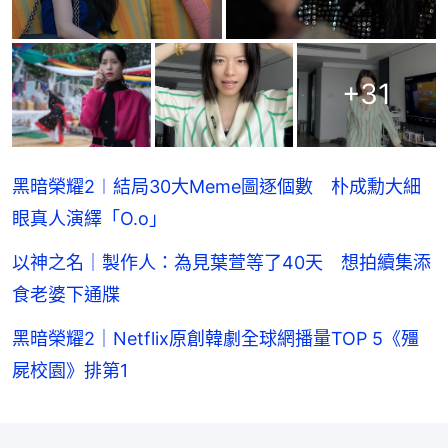
+
31
黑暗榮耀2︱結局30大Meme圖逐個數 朴成勳大細
眼真人演繹「O.o」
以神之名｜製作人：為見葉萱等了40天 想拍續集添
食老婆下通牒
黑暗榮耀2｜Netflix原創韓劇全球網播量TOP 5《殭
屍校園》排第1