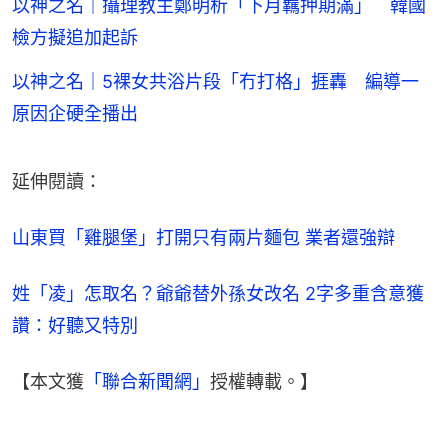
以神之名｜攝理教主鄭明析「下月羈押期滿」 韓國
檢方擬追加起訴
以神之名｜5裸女共浴片段「冇打格」捱轟 編導一
原因企硬全播出
延伸閱讀：
山東買「雞腿堡」打開只有兩片麵包 業者還強辯
姓「凌」怎取名？爺爺替外孫女改名 2字多重含意獲
讚：好聽又特別
【本文獲
「聯合新聞網」
授權轉載。】