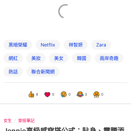
黑暗榮耀
Netflix
林智妍
Zara
網紅
美妝
美女
韓國
兩岸奇趣
熱話
聯合新聞網
8
0
0
3
0
女生
穿搭筆記
Jennie高級感穿搭公式：貼身、露腰添