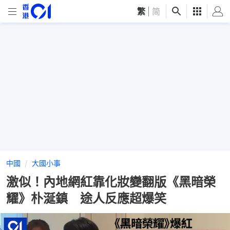
繁
|
简
中國
大國小事
激似！內地網紅靠化妝變翻版《黑暗榮
耀》朴涎鎮 途人反應超爆笑