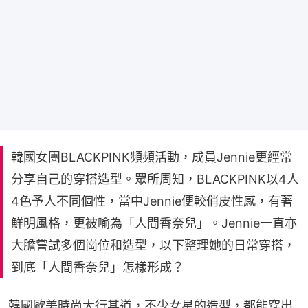
韓國女團BLACKPINK頻頻活動，成員Jennie更經常
分享自己的穿搭造型。眾所周知，BLACKPINK以4人
4色予人不同個性，當中Jennie便較俏皮性感，有著
鮮明風格，更被喻為「人間香奈兒」。Jennie一直亦
大膽嘗試多個崗位和造型，以下整理她的日常穿搭，
到底「人間香奈兒」怎樣形成？
韓國歐美時尚大行其道，不少女星的造型，都能穿出