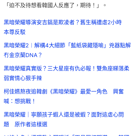
「迫不及待想看韓國人反應了，期待！」。
黑暗榮耀導演安吉鎬是欺凌者？舊生稱遭虐2小時
本尊反駁
黑暗榮耀2︱解構4大細節「藍紙袋藏隱喻」兇器點解
冇金京蘭DNA？
黑暗榮耀真實版？三大星座有仇必報！雙魚座睇落柔
弱實情心狠手辣
柯佳嬿熬夜追韓劇《黑暗榮耀》最愛一角色 興奮
喊：想挑戰！
黑暗榮耀｜寧願孩子蝦人還是被蝦？面對這虐心問
題 原作者這樣選