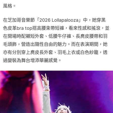
風格。
在芝加哥音樂節「2026 Lollapalooza」中，她穿黑
色皮革bra top搭高腰束帶短褲，看來性感和搖滾，並
在開場時配襯短外套、低腰牛仔褲、長麂皮腰帶和羽
毛頭飾，營造出隨性自由的魅力。而在表演期間，她
亦有分別穿上麂皮長外套、羽毛上衣或白色紗籠，透
過變裝為舞台增添華麗感覺。