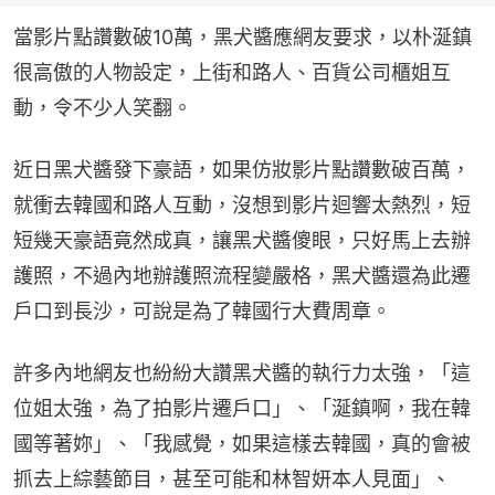
當影片點讚數破10萬，黑犬醬應網友要求，以朴涎鎮
很高傲的人物設定，上街和路人、百貨公司櫃姐互
動，令不少人笑翻。
近日黑犬醬發下豪語，如果仿妝影片點讚數破百萬，
就衝去韓國和路人互動，沒想到影片迴響太熱烈，短
短幾天豪語竟然成真，讓黑犬醬傻眼，只好馬上去辦
護照，不過內地辦護照流程變嚴格，黑犬醬還為此遷
戶口到長沙，可說是為了韓國行大費周章。
許多內地網友也紛紛大讚黑犬醬的執行力太強，「這
位姐太強，為了拍影片遷戶口」、「涎鎮啊，我在韓
國等著妳」、「我感覺，如果這樣去韓國，真的會被
抓去上綜藝節目，甚至可能和林智妍本人見面」、