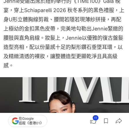
Jennie受邀出席於紐約舉行的《TIME100》Gala 晚
宴，穿上Schiaparelli 2026 秋冬系列的黑色禮服，上
身U形立體胸線剪裁、腰間若隱若現薄紗拼接，再配
上極幼的金扣黑色皮帶，完美地勾勒出Jennie緊緻的
腰肢與直角肩線。妝髮上，Jennie以優雅的復古盤髮
造型亮相，配以份量感十足的梨形鑽石垂墜耳環，以
及精緻清透的裸妝，讓整體造型更顯乾淨且具高級
感。
11
在Google
追蹤《香港01》