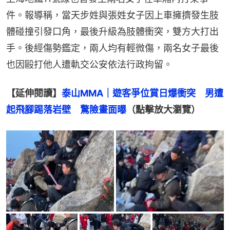
件。報導稱，當天步姓與張姓女子因上車擁擠發生肢
體碰撞引發口角，最後升級為肢體衝突，雙方大打出
手。後經傷勢鑑定，兩人均有輕微傷，兩名女子最後
也因毆打他人遭軌交公安依法行政拘留。
【延伸閱讀】
泰山MMA｜遊客爭位賞日爆衝突　男遭
起飛腳踢落岩壁　驚險畫面曝
（點擊放大瀏覽）