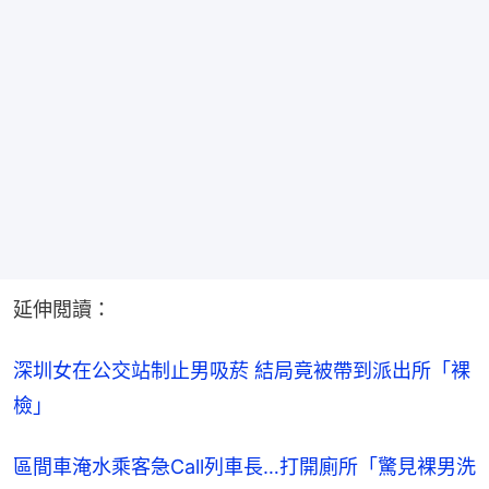
延伸閲讀：
深圳女在公交站制止男吸菸 結局竟被帶到派出所「裸
檢」
區間車淹水乘客急Call列車長…打開廁所「驚見裸男洗