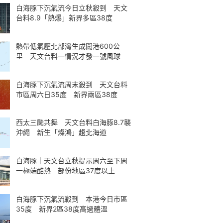
白海豚下沉氣流今日立秋殺到 天文
台料8.9「熱爆」新界多區38度
熱帶低氣壓北部灣生成闖港600公
里 天文台料一情況才發一號風球
白海豚下沉氣流周末殺到 天文台料
市區周六日35度 新界兩區38度
西太三颱共舞 天文台料白海豚8.7襲
沖繩 新生「燦鴻」趨北海道
白海豚｜天文台立秋提示周六至下周
一極端酷熱 部份地區37度以上
白海豚下沉氣流殺到 本港今日市區
35度 新界2區38度高過體溫