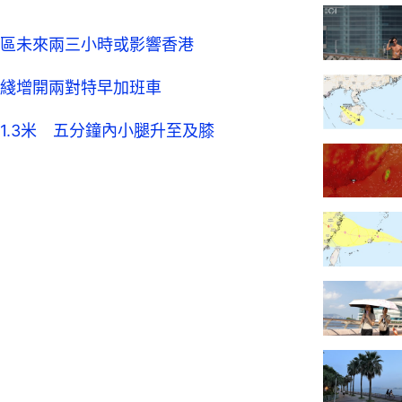
區未來兩三小時或影響香港
綫增開兩對特早加班車
1.3米 五分鐘內小腿升至及膝