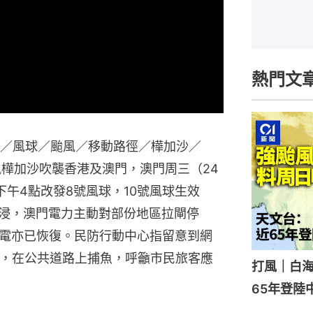
熱門文
O／風球／颱風／移動路徑／樺加沙／
超強颱風樺加沙吹襲香港及澳門，澳門周三（24
下午4點改發8號風球，10號風球生效
水浸，澳門電力主動對部份地區拉閘停
電亦已恢復。民防行動中心指留意到網
出，在公共道路上捕魚，呼籲市民旅客應
打風｜白
65年登陸