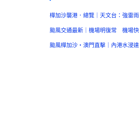
樺加沙襲港．總覽｜天文台：強雷雨
颱風交通最新｜機場明復常 機場快
颱風樺加沙・澳門直擊｜內港水浸達