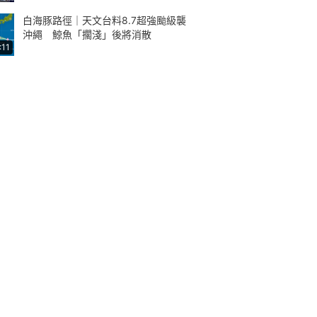
白海豚路徑｜天文台料8.7超強颱級襲
沖繩 鯨魚「擱淺」後將消散
:11