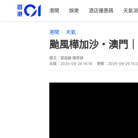
港聞
娛樂
酒店優惠碼
天氣消
港聞
天氣
颱風樺加沙・澳門｜
撰文：
梁祖饒 陳萃屏
出版：
2025-09-24 16:16
更新：
2025-09-25 15:2