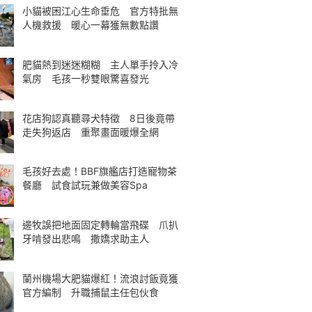
小貓被困江心生命垂危 官方特批無
人機救援 暖心一幕獲無數點讚
肥貓熱到迷迷糊糊 主人單手拎入冷
氣房 毛孩一秒雙眼驚喜發光
花店狗認真聽尋犬特徵 8日後竟帶
走失狗返店 重聚畫面暖爆全網
毛孩好去處！BBF旗艦店打造寵物茶
餐廳 試食試玩兼做美容Spa
邊牧誤把地面固定轉輪當飛碟 爪扒
牙啃發出悲鳴 撒嬌求助主人
蘭州機場大肥貓爆紅！流浪討飯竟獲
官方編制 升職捕鼠主任包伙食