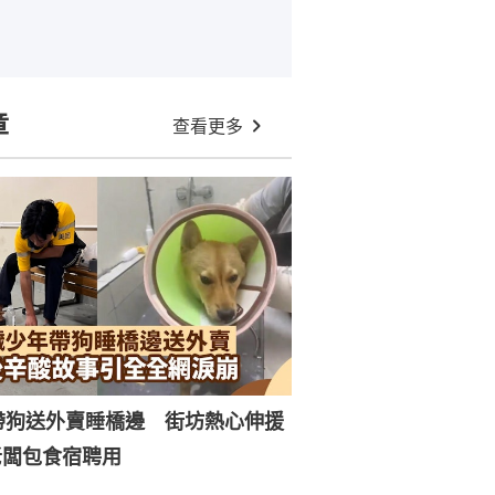
章
查看更多
帶狗送外賣睡橋邊 街坊熱心伸援
老闆包食宿聘用