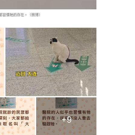
都習慣牠的存在。（微博）
+
9