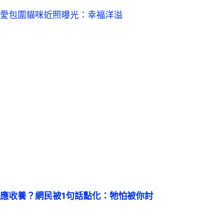
愛包圍貓咪近照曝光：幸福洋溢
應收養？網民被1句話點化：牠怕被你討