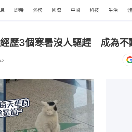
息
即時
熱榜
國際
中國
科技
生活
體
經歷3個寒暑沒人驅趕 成為不
42