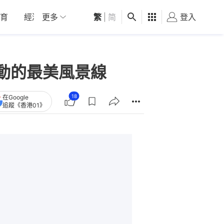
育
經濟
更多
01深圳
繁
觀點
|
简
健康
好食玩飛
登入
女
動的最美風景線
18
在Google
追蹤《香港01》