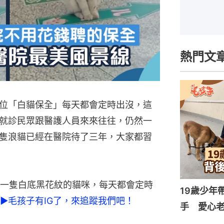
熱門文
位「白貓保全」每天都會定時出沒，這
就診民眾跟醫護人員來來往往，仍然一
隻浪貓已經在醫院待了三年，大家都習
一隻白底黑花紋的貓咪，每天都會定時
19歲少年
►毛孩子有IG了，來追蹤我們吧！
手 愛心