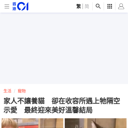
繁
|
简
生活
寵物
家人不讓養貓 卻在收容所遇上牠隔空
示愛 最終迎來美好溫馨結局