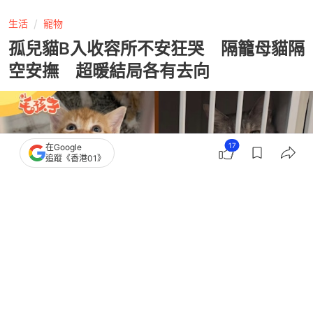
生活
寵物
孤兒貓B入收容所不安狂哭 隔籠母貓隔
空安撫 超暖結局各有去向
17
在Google
追蹤《香港01》
撰文：
貓與愛的世界
出版：
2026-06-30 08:00
更新：
2026-06-30 11:09