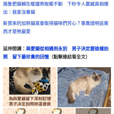
兩隻肥貓賴在暖爐旁取暖不動 下秒令人震撼真相爆
出：我家沒養貓
新買來的加熱貓窩會取得貓咪們芳心？事實證明這東
西才是牠最愛
延伸閱讀：
與愛貓從相遇到永別　男子決定要這樣拍
照　留下最珍貴的回憶
（點擊連結看全文）