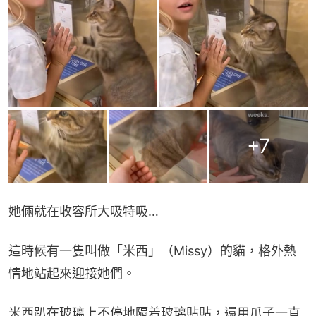
+
7
她倆就在收容所大吸特吸…
這時候有一隻叫做「米西」（Missy）的貓，格外熱
情地站起來迎接她們。
米西趴在玻璃上不停地隔着玻璃貼貼，還用爪子一直