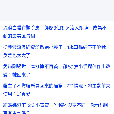
流浪白貓在醫院裏 經歷3個寒暑沒人驅趕 成為不
動的最美風景線
從兇猛流浪貓變愛撒嬌小糰子 1場車禍結下不解緣：
反差也太大了
愛貓剛過世 本打算不再養 卻被1隻小手攔住作出改
變：牠回來了
貓主子不賞臉新買回來的貓窩 在1情況下牠主動前來
使用：是真愛
貓媽媽誕下12隻小寶寶 唯獨牠與眾不同 你看出哪
裏有異常嗎？