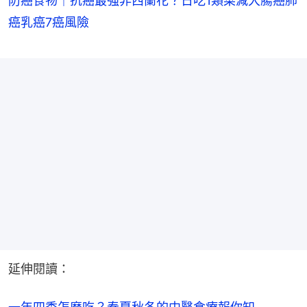
防癌食物｜抗癌最強非西蘭花？日吃1類菜減大腸癌肺
癌乳癌7癌風險
延伸閱讀：