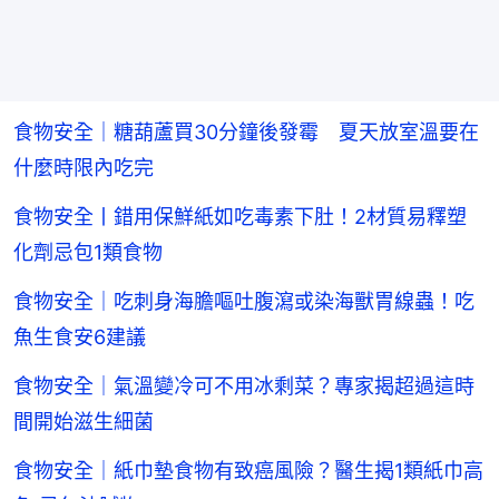
食物安全｜糖葫蘆買30分鐘後發霉 夏天放室溫要在
什麼時限內吃完
食物安全丨錯用保鮮紙如吃毒素下肚！2材質易釋塑
化劑忌包1類食物
食物安全｜吃刺身海膽嘔吐腹瀉或染海獸胃線蟲！吃
魚生食安6建議
食物安全｜氣溫變冷可不用冰剩菜？專家揭超過這時
間開始滋生細菌
食物安全｜紙巾墊食物有致癌風險？醫生揭1類紙巾高