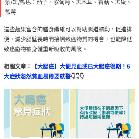
紫/黑/藍色：茄子、紫葡萄、黑木耳、香菇、黑棗、
藍莓
這些蔬果富含的膳食纖維可以幫助腸道蠕動，促進排
便，減少腸壁長時間接觸致癌物質的機會，也能降低
致癌廢物被身體重新吸收的風險。
相關文章：
【大腸癌】大便見血或已大腸癌後期！5
大症狀忽然貧血易倦要就醫
👇👇👇