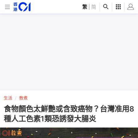
繁
|
简
生活
教煮
食物顏色太鮮艷或含致癌物？台灣准用8
種人工色素1類恐誘發大腸炎