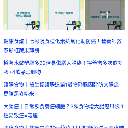
+
1
健康食譜｜七彩蔬食植化素抗氧化助防癌！營養師教
煮彩虹蔬果薄餅
樽裝水微塑膠多22倍易傷腦大腸癌！擰蓋愈多次愈多
膠+4飲品忌膠樽
護腸食物｜醫生揭護腸道第1穀物降膽固醇防大腸癌
更勝黑麥糙米
大腸癌｜日常飲食養癌細胞？3類食物增大腸癌風險 1
種易致癌=吸煙