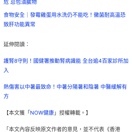
危 忌包油膩物
食物安全｜發霉雞蛋用水洗仍不能吃！黴菌耐高溫恐
致肝功能異常
延伸閱讀：
護腎8守則！國健署推動腎病識能 全台逾4百家診所加
入
熱傷害以中暑最致命！中暑分陽暑和陰暑 中醫緩解有
方
【本文獲「
NOW健康
」授權轉載。】
「本文內容反映原文作者的意見，並不代表《香港