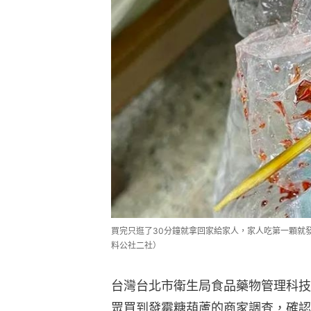
買完只逛了30分鐘就拿回家給家人，家人吃第一顆就發
料公社二社）
台灣台北市衛生局食品藥物管理科技
眾買到發霉糖葫蘆的商家調查，確認