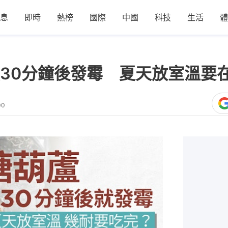
息
即時
熱榜
國際
中國
科技
生活
體
30分鐘後發霉 夏天放室溫要
00