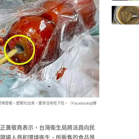
現發霉，趕緊吐出來，慶幸沒有吃下肚。（Facebook@爆
正黃敬堯表示，台灣衛生局將派員向民
現場人員和環境衛生、所販售的食品是