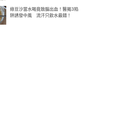
綠豆沙當水喝竟致腦出血！醫揭3陷
阱誘發中風 流汗只飲水最錯！