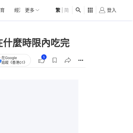
育
經濟
更多
01深圳
繁
觀點
|
简
健康
好食玩飛
登入
女
在什麼時限內吃完
5
在Google
追蹤《香港01》