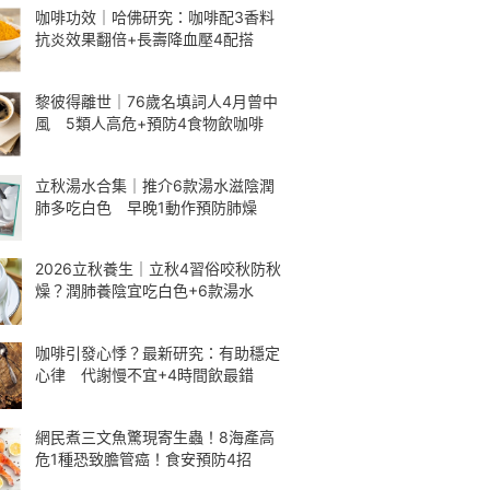
咖啡功效｜哈佛研究：咖啡配3香料
抗炎效果翻倍+長壽降血壓4配搭
黎彼得離世｜76歲名填詞人4月曾中
風 5類人高危+預防4食物飲咖啡
立秋湯水合集｜推介6款湯水滋陰潤
肺多吃白色 早晚1動作預防肺燥
2026立秋養生｜立秋4習俗咬秋防秋
燥？潤肺養陰宜吃白色+6款湯水
咖啡引發心悸？最新研究：有助穩定
心律 代謝慢不宜+4時間飲最錯
網民煮三文魚驚現寄生蟲！8海產高
危1種恐致膽管癌！食安預防4招