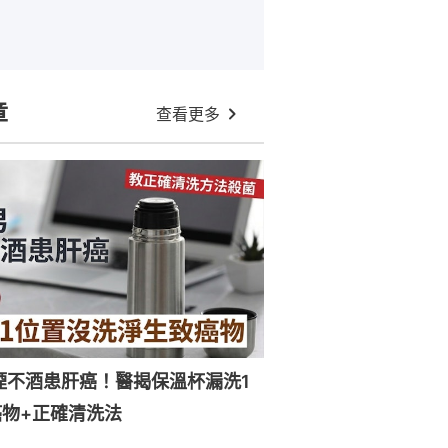
章
查看更多
煙不酒患肝癌！醫揭保溫杯漏洗1
物+正確清洗法